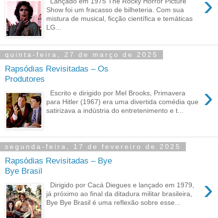
›
Lançado em 1975 The Rocky Horror Picture
Show foi um fracasso de bilheteria. Com sua
mistura de musical, ficção científica e temáticas
LG...
quinta-feira, 27 de março de 2025
Rapsódias Revisitadas – Os
Produtores
›
Escrito e dirigido por Mel Brooks, Primavera
para Hitler (1967) era uma divertida comédia que
satirizava a indústria do entretenimento e t...
segunda-feira, 17 de fevereiro de 2025
Rapsódias Revisitadas – Bye
Bye Brasil
›
Dirigido por Cacá Diegues e lançado em 1979,
já próximo ao final da ditadura militar brasileira,
Bye Bye Brasil é uma reflexão sobre esse...