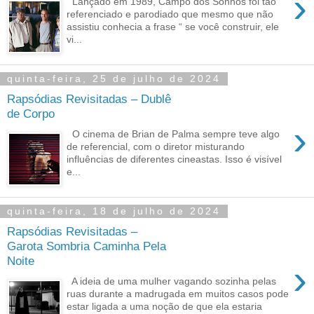
›
Lançado em 1989, Campo dos Sonhos foi tão
referenciado e parodiado que mesmo que não
assistiu conhecia a frase “ se você construir, ele
vi...
quinta-feira, 25 de julho de 2024
Rapsódias Revisitadas – Dublê
de Corpo
›
O cinema de Brian de Palma sempre teve algo
de referencial, com o diretor misturando
influências de diferentes cineastas. Isso é visível
e...
quinta-feira, 18 de julho de 2024
Rapsódias Revisitadas –
Garota Sombria Caminha Pela
Noite
›
A ideia de uma mulher vagando sozinha pelas
ruas durante a madrugada em muitos casos pode
estar ligada a uma noção de que ela estaria