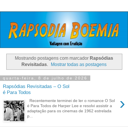
Mostrando postagens com marcador
Rapsódias
Revisitadas
.
Mostrar todas as postagens
quarta-feira, 8 de julho de 2026
Rapsódias Revisitadas – O Sol
é Para Todos
›
Recentemente terminei de ler o romance O Sol
é Para Todos de Harper Lee e resolvi assistir a
adaptação para os cinemas de 1962 estrelada
p...