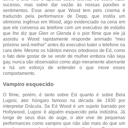
sucesso, mas sobre dar vazão às nossas paixões e
sentimentos. Esse amor que Wood tem pelo cinema é
traduzido pela performance de Depp, que instila um
otimismo ingênuo em Wood, algo evidenciado na cena em
que ele conversa ao telefone com um executivo de estúdio
que lhe diz que
Glen or Glenda
é o pior filme que ele já
assistiu e Wood rapidamente responde animado “meu
próximo será melhor” antes do executivo bater o telefone na
cara dele. Mesmo os hábitos menos ortodoxos de Ed, como
o fato dele gostar de se vestir de mulher embora não seja
gay, nunca são observados como algo meramente aberrante
e há um esforço de entender o que move esses
comportamento.
Vampiro esquecido
O filme, porém, é tanto sobre Ed quanto é sobre Bela
Lugosi, ator húngaro famoso na década de 1930 por
interpretar Drácula. Se Ed Wood é um sujeito barrado por
Hollywood, Lugosi é alguém esquecido pela indústria. Já
longe de seus dias de auge, o ator vive de pequenas
performances como vampiro que não são mais do que um