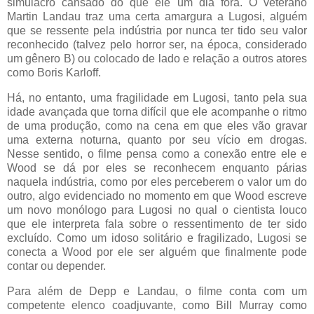
simulacro cansado do que ele um dia fora. O veterano
Martin Landau traz uma certa amargura a Lugosi, alguém
que se ressente pela indústria por nunca ter tido seu valor
reconhecido (talvez pelo horror ser, na época, considerado
um gênero B) ou colocado de lado e relação a outros atores
como Boris Karloff.
Há, no entanto, uma fragilidade em Lugosi, tanto pela sua
idade avançada que torna difícil que ele acompanhe o ritmo
de uma produção, como na cena em que eles vão gravar
uma externa noturna, quanto por seu vício em drogas.
Nesse sentido, o filme pensa como a conexão entre ele e
Wood se dá por eles se reconhecem enquanto párias
naquela indústria, como por eles perceberem o valor um do
outro, algo evidenciado no momento em que Wood escreve
um novo monólogo para Lugosi no qual o cientista louco
que ele interpreta fala sobre o ressentimento de ter sido
excluído. Como um idoso solitário e fragilizado, Lugosi se
conecta a Wood por ele ser alguém que finalmente pode
contar ou depender.
Para além de Depp e Landau, o filme conta com um
competente elenco coadjuvante, como Bill Murray como