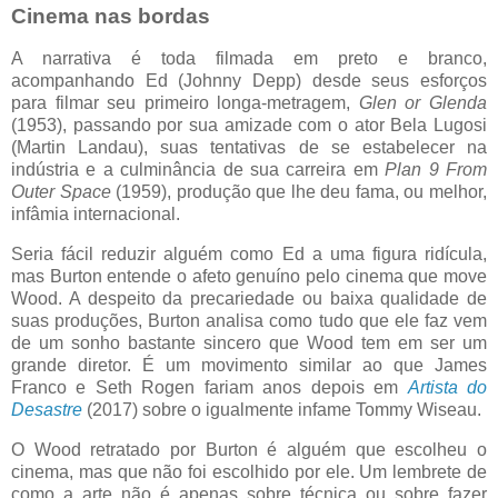
Cinema nas bordas
A narrativa é toda filmada em preto e branco,
acompanhando Ed (Johnny Depp) desde seus esforços
para filmar seu primeiro longa-metragem,
Glen or Glenda
(1953), passando por sua amizade com o ator Bela Lugosi
(Martin Landau), suas tentativas de se estabelecer na
indústria e a culminância de sua carreira em
Plan 9 From
Outer Space
(1959), produção que lhe deu fama, ou melhor,
infâmia internacional.
Seria fácil reduzir alguém como Ed a uma figura ridícula,
mas Burton entende o afeto genuíno pelo cinema que move
Wood. A despeito da precariedade ou baixa qualidade de
suas produções, Burton analisa como tudo que ele faz vem
de um sonho bastante sincero que Wood tem em ser um
grande diretor. É um movimento similar ao que James
Franco e Seth Rogen fariam anos depois em
Artista do
Desastre
(2017) sobre o igualmente infame Tommy Wiseau.
O Wood retratado por Burton é alguém que escolheu o
cinema, mas que não foi escolhido por ele. Um lembrete de
como a arte não é apenas sobre técnica ou sobre fazer