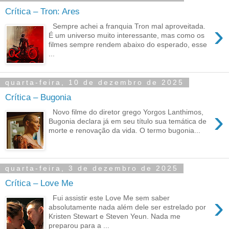
Crítica – Tron: Ares
›
Sempre achei a franquia Tron mal aproveitada.
É um universo muito interessante, mas como os
filmes sempre rendem abaixo do esperado, esse
...
quarta-feira, 10 de dezembro de 2025
Crítica – Bugonia
›
Novo filme do diretor grego Yorgos Lanthimos,
Bugonia declara já em seu título sua temática de
morte e renovação da vida. O termo bugonia...
quarta-feira, 3 de dezembro de 2025
Crítica – Love Me
›
Fui assistir este Love Me sem saber
absolutamente nada além dele ser estrelado por
Kristen Stewart e Steven Yeun. Nada me
preparou para a ...