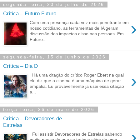
segunda-feira, 20 de julho de 2026
Crítica – Futuro Futuro
›
Com uma presença cada vez mais penetrante em
nosso cotidiano, as ferramentas de IA geram
discussão dos impactos disso nas pessoas. Em
Futuro...
segunda-feira, 15 de junho de 2026
Crítica – Dia D
›
Há uma citação do crítico Roger Ebert na qual
ele diz que o cinema é uma máquina de gerar
empatia. Eu provavelmente já usei essa citação
a...
terça-feira, 26 de maio de 2026
Crítica – Devoradores de
Estrelas
›
Fui assistir Devoradores de Estrelas sabendo
muito pouco do que se tratava além de uma