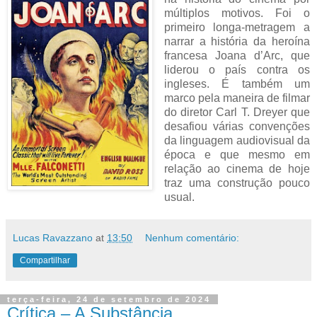
múltiplos motivos. Foi o
primeiro longa-metragem a
narrar a história da heroína
francesa Joana d’Arc, que
liderou o país contra os
ingleses. É também um
marco pela maneira de filmar
do diretor Carl T. Dreyer que
desafiou várias convenções
da linguagem audiovisual da
época e que mesmo em
relação ao cinema de hoje
traz uma construção pouco
usual.
Lucas Ravazzano
at
13:50
Nenhum comentário:
Compartilhar
terça-feira, 24 de setembro de 2024
Crítica – A Substância