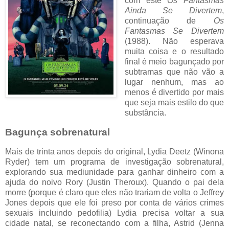
com este
Os Fantasmas
Ainda Se Divertem
,
continuação de
Os
Fantasmas Se Divertem
(1988). Não esperava
muita coisa e o resultado
final é meio bagunçado por
subtramas que não vão a
lugar nenhum, mas ao
menos é divertido por mais
que seja mais estilo do que
substância.
Bagunça sobrenatural
Mais de trinta anos depois do original, Lydia Deetz (Winona
Ryder) tem um programa de investigação sobrenatural,
explorando sua mediunidade para ganhar dinheiro com a
ajuda do noivo Rory (Justin Theroux). Quando o pai dela
morre (porque é claro que eles não trariam de volta o Jeffrey
Jones depois que ele foi preso por conta de vários crimes
sexuais incluindo pedofilia) Lydia precisa voltar a sua
cidade natal, se reconectando com a filha, Astrid (Jenna