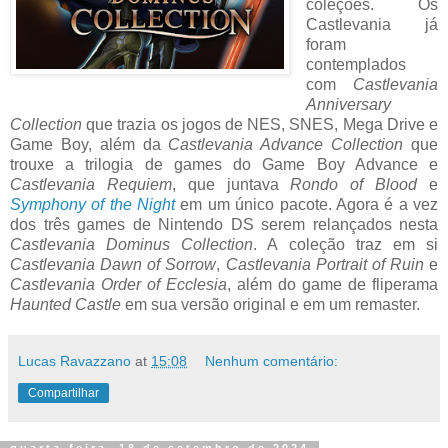
coleções. Os
Castlevania já
foram
contemplados
com
Castlevania
Anniversary
Collection
que trazia os jogos de NES, SNES, Mega Drive e
Game Boy, além da
Castlevania Advance Collection
que
trouxe a trilogia de games do Game Boy Advance e
Castlevania Requiem
, que juntava
Rondo of Blood
e
Symphony of the Night
em um único pacote. Agora é a vez
dos três games de Nintendo DS serem relançados nesta
Castlevania Dominus Collection
. A coleção traz em si
Castlevania Dawn of Sorrow
,
Castlevania Portrait of Ruin
e
Castlevania Order of Ecclesia
, além do game de fliperama
Haunted Castle
em sua versão original e em um remaster.
Lucas Ravazzano
at
15:08
Nenhum comentário:
Compartilhar
quarta-feira, 18 de setembro de 2024