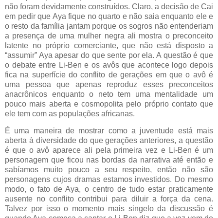
não foram devidamente construídos. Claro, a decisão de Cai
em pedir que Aya fique no quarto e não saia enquanto ele e
o resto da família jantam porque os sogros não entenderiam
a presença de uma mulher negra ali mostra o preconceito
latente no próprio comerciante, que não está disposto a
“assumir” Aya apesar do que sente por ela. A questão é que
o debate entre Li-Ben e os avôs que acontece logo depois
fica na superfície do conflito de gerações em que o avô é
uma pessoa que apenas reproduz esses preconceitos
anacrônicos enquanto o neto tem uma mentalidade um
pouco mais aberta e cosmopolita pelo próprio contato que
ele tem com as populações africanas.
É uma maneira de mostrar como a juventude está mais
aberta à diversidade do que gerações anteriores, a questão
é que o avô aparece ali pela primeira vez e Li-Ben é um
personagem que ficou nas bordas da narrativa até então e
sabíamos muito pouco a seu respeito, então não são
personagens cujos dramas estamos investidos. Do mesmo
modo, o fato de Aya, o centro de tudo estar praticamente
ausente no conflito contribui para diluir a força da cena.
Talvez por isso o momento mais singelo da discussão é