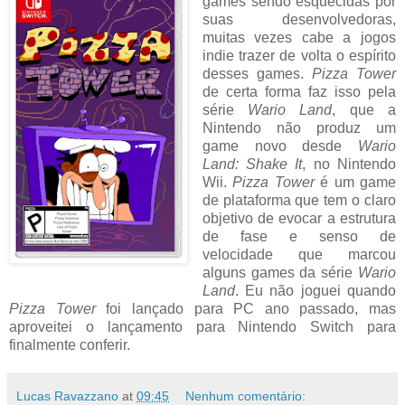
games sendo esquecidas por
suas desenvolvedoras,
muitas vezes cabe a jogos
indie trazer de volta o espírito
desses games.
Pizza Tower
de certa forma faz isso pela
série
Wario Land
, que a
Nintendo não produz um
game novo desde
Wario
Land: Shake It
, no Nintendo
Wii.
Pizza Tower
é um game
de plataforma que tem o claro
objetivo de evocar a estrutura
de fase e senso de
velocidade que marcou
alguns games da série
Wario
Land
. Eu não joguei quando
Pizza Tower
foi lançado para PC ano passado, mas
aproveitei o lançamento para Nintendo Switch para
finalmente conferir.
Lucas Ravazzano
at
09:45
Nenhum comentário: