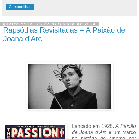
Compartilhar
quarta-feira, 25 de setembro de 2024
Rapsódias Revisitadas – A Paixão de
Joana d’Arc
Lançado em 1928,
A Paixão
de Joana d’Arc
é um marco
na história do cinema por