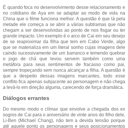
É quando foca no desenvolvimento desse relacionamento e
no cotidiano de Aya em se adaptar ao modo de vida na
China que o filme funciona melhor. A questão é que lá pela
metade ele começa a se abrir a várias subtramas que não
chegam a ser desenvolvidas ao ponto de nos fisgar ou ter
grande impacto. Um exemplo é o arco de Cai em seu desejo
de se reaproximar da filha que tem em Cabo Verde, algo
que se materializa em um literal sonho cujas imagens dele
caindo sucessivamente de um barranco e temendo quebrar
o jogo de chá que levou servem também como uma
metáfora para seus sentimentos de fracasso como pai,
sempre tropeçando sem nunca alcançar a filha. A questão é
que a despeito dessas imagens marcantes, todo esse
conflito fica apenas subjacente ao personagem e não chega
a levá-lo em direção alguma, carecendo de força dramática.
Diálogos errantes
Do mesmo modo o clímax que envolve a chegada dos ex
sogros de Cai para o aniversário de vinte anos do filho dele,
Li-Ben (Michael Chang), não tem a devida tensão porque
até aquele ponto os personagens e seus posicionamentos