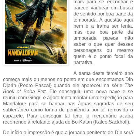
mais para se encontrar e
parece vaguear em busca
de sentido por boa parte da
temporada. A questão aqui
nem é a trama ser lenta,
mas que boa parte da
temporada parece não
saber o que quer desses
personagens ou mesmo
quem é o ponto focal da
narrativa.
A trama deste terceiro ano
começa mais ou menos no ponto em que encontramos Din
Djarin (Pedro Pascal) quando ele apareceu na série
The
Book of Boba Fett
. Ele conseguiu uma nova nave e se
reuniu com Grogu e agora tenta montar uma expedição para
Mandalore para se banhar nas águas sagradas de seu
subterrâneo como forma de penitência por ter removido o
capacete. Para conseguir tal feito, o mercenário acaba
recorrendo à relutante ajuda de Bo-Katan (Katee Sackhoff).
De início a impressão é que a jornada penitente de Din será