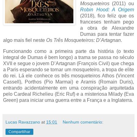
Mosqueteiros
(2011) ou
Robin Hood: A Origem
(2018), fico feliz que os
franceses tenham pego
a obra de Alexandre
Dumas para tentar fazer
algo mais fiel neste
Os Três Mosqueteiros: D’Artagnan
.
Funcionando como a primeira parte da história (o texto
integral de Dumas é bem longo) a trama se passa no século
XVII e segue o jovem D’Artagnan (François Civil) que chega
a Paris esperando se tornar um mosqueteiro, a tropa de elite
do rei. Lá ele conhece os três mosqueteiros Athos (Vincent
Cassell), Porthos (Pio Marmai) e Aramis (Romain Duris),
entrando acidentalmente em uma conspiração arquitetada
pelo Cardeal Richelieu (Eric Ruf) e a misteriosa Milady (Eva
Green) para iniciar uma guerra entre a França e a Inglaterra.
Lucas Ravazzano
at
15:01
Nenhum comentário:
Compartilhar