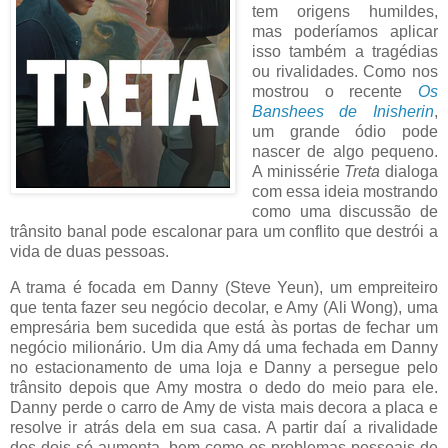
tem origens humildes,
mas poderíamos aplicar
isso também a tragédias
ou rivalidades. Como nos
mostrou o recente
Os
Banshees de Inisherin
,
um grande ódio pode
nascer de algo pequeno.
A minissérie
Treta
dialoga
com essa ideia mostrando
como uma discussão de
trânsito banal pode escalonar para um conflito que destrói a
vida de duas pessoas.
A trama é focada em Danny (Steve Yeun), um empreiteiro
que tenta fazer seu negócio decolar, e Amy (Ali Wong), uma
empresária bem sucedida que está às portas de fechar um
negócio milionário. Um dia Amy dá uma fechada em Danny
no estacionamento de uma loja e Danny a persegue pelo
trânsito depois que Amy mostra o dedo do meio para ele.
Danny perde o carro de Amy de vista mais decora a placa e
resolve ir atrás dela em sua casa. A partir daí a rivalidade
dos dois só aumenta, bem como os problemas pessoais de