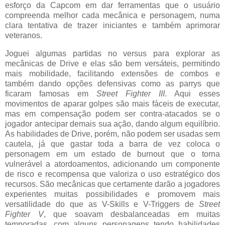
esforço da Capcom em dar ferramentas que o usuário
compreenda melhor cada mecânica e personagem, numa
clara tentativa de trazer iniciantes e também aprimorar
veteranos.
Joguei algumas partidas no versus para explorar as
mecânicas de Drive e elas são bem versáteis, permitindo
mais mobilidade, facilitando extensões de combos e
também dando opções defensivas como as parrys que
ficaram famosas em
Street Fighter III
. Aqui esses
movimentos de aparar golpes são mais fáceis de executar,
mas em compensação podem ser contra-atacados se o
jogador antecipar demais sua ação, dando algum equilíbrio.
As habilidades de Drive, porém, não podem ser usadas sem
cautela, já que gastar toda a barra de vez coloca o
personagem em um estado de burnout que o torna
vulnerável a atordoamentos, adicionando um componente
de risco e recompensa que valoriza o uso estratégico dos
recursos. São mecânicas que certamente darão a jogadores
experientes muitas possibilidades e promovem mais
versatilidade do que as V-Skills e V-Triggers de
Street
Fighter V
, que soavam desbalanceadas em muitas
temporadas, com alguns personagens tendo habilidades