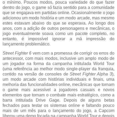
o mínimo. Poucos modos, pouca variedade do que fazer
dentro do jogo, o game só fazia sentido para a comunidade
que se engajava em partidas online. Ocasionalmente o jogo
adicionou um modo história e um modo arcade, mas mesmo
estes estavam abaixo do que se esperava. Ao longo dos
anos, com a adição de outros personagens e mecânicas, o
jogo eventualmente soava como um pacote completo, no
entanto, é impossível ignorar a má impressão do
lançamento problemático.
Street Fighter 6
vem com a promessa de corrigir os erros do
antecessor, com mais modos, inclusive um amplo modo de
um jogador na forma da campanha intitulada World Tour
(uma referência ao melhor modo single-player da franquia,
contido na versão de consoles de
Street Fighter Alpha 3
),
um modo arcade com histórias individuais e finais, uma
melhoria das funcionalidades online, mecânicas que tornam
o game mais acessível a jogadores casuais e novos
elementos que tornam o combate mais estratégico, como a
barra intitulada Drive Gage. Depois de alguns betas
fechados para testar os sistemas online e faltando pouco
mais de um mês para o lançamento do jogo, a Capcom
liberou uma demo focada na campanha World Tour e depois