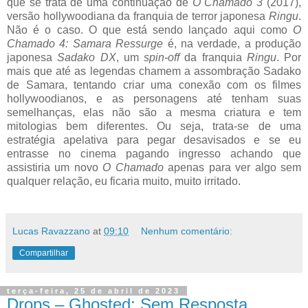
que se trata de uma continuação de
O Chamado 3
(2017),
versão hollywoodiana da franquia de terror japonesa
Ringu
.
Não é o caso. O que está sendo lançado aqui como
O
Chamado 4: Samara Ressurge
é, na verdade, a produção
japonesa
Sadako DX
, um
spin-off
da franquia
Ringu
. Por
mais que até as legendas chamem a assombração Sadako
de Samara, tentando criar uma conexão com os filmes
hollywoodianos, e as personagens até tenham suas
semelhanças, elas não são a mesma criatura e tem
mitologias bem diferentes. Ou seja, trata-se de uma
estratégia apelativa para pegar desavisados e se eu
entrasse no cinema pagando ingresso achando que
assistiria um novo
O Chamado
apenas para ver algo sem
qualquer relação, eu ficaria muito, muito irritado.
Lucas Ravazzano
at
09:10
Nenhum comentário:
Compartilhar
terça-feira, 25 de abril de 2023
Drops – Ghosted: Sem Resposta