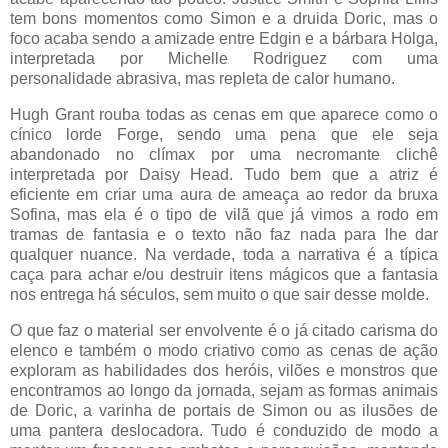
tem bons momentos como Simon e a druida Doric, mas o
foco acaba sendo a amizade entre Edgin e a bárbara Holga,
interpretada por Michelle Rodriguez com uma
personalidade abrasiva, mas repleta de calor humano.
Hugh Grant rouba todas as cenas em que aparece como o
cínico lorde Forge, sendo uma pena que ele seja
abandonado no clímax por uma necromante clichê
interpretada por Daisy Head. Tudo bem que a atriz é
eficiente em criar uma aura de ameaça ao redor da bruxa
Sofina, mas ela é o tipo de vilã que já vimos a rodo em
tramas de fantasia e o texto não faz nada para lhe dar
qualquer nuance. Na verdade, toda a narrativa é a típica
caça para achar e/ou destruir itens mágicos que a fantasia
nos entrega há séculos, sem muito o que sair desse molde.
O que faz o material ser envolvente é o já citado carisma do
elenco e também o modo criativo como as cenas de ação
exploram as habilidades dos heróis, vilões e monstros que
encontramos ao longo da jornada, sejam as formas animais
de Doric, a varinha de portais de Simon ou as ilusões de
uma pantera deslocadora. Tudo é conduzido de modo a