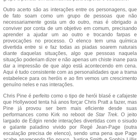
Outro acerto são as interações entre os personagens, que
de fato soam como um grupo de pessoas que não
necessariamente gosta um do outro, mas é obrigado a
conviver por conta de um objetivo em comum, precisando
aprender a ajudar um ao outro e trocando farpas e
provocações no processo. O elenco tem uma química
divertida entre si e faz todas as piadas soarem naturais
diante daquelas situações, algo que pessoas naquela
situação poderiam dizer e não apenas um chiste inane para
dar a impressão de que algo está acontecendo em cena.
Aqui é tudo consistente com as personalidades que a trama
estabelece para os heróis e ao fim vemos um crescimento
genuíno neles e nas interações.
Chris Pine é perfeito como o tipo de herói blasé e cafajeste
que Hollywood tenta há anos forçar Chris Pratt a fazer, mas
Pine já provou ser bem mais eficiente desde suas
performances como Kirk no reboot de
Star Trek
. O jeito
largado de Edgin rende interações divertidas com o sisudo
e galante paladino vivido por Regé Jean-Page (outra
escalação precisa de elenco), sendo uma pena que Page
acabe aparecendo tão pouco. Justice Smith e Sophia Lillis