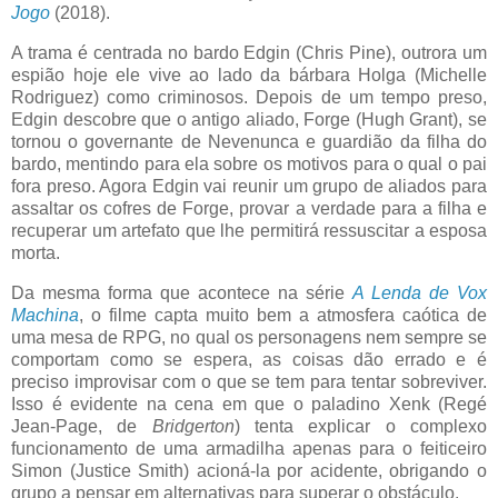
Jogo
(2018).
A trama é centrada no bardo Edgin (Chris Pine), outrora um
espião hoje ele vive ao lado da bárbara Holga (Michelle
Rodriguez) como criminosos. Depois de um tempo preso,
Edgin descobre que o antigo aliado, Forge (Hugh Grant), se
tornou o governante de Nevenunca e guardião da filha do
bardo, mentindo para ela sobre os motivos para o qual o pai
fora preso. Agora Edgin vai reunir um grupo de aliados para
assaltar os cofres de Forge, provar a verdade para a filha e
recuperar um artefato que lhe permitirá ressuscitar a esposa
morta.
Da mesma forma que acontece na série
A Lenda de Vox
Machina
, o filme capta muito bem a atmosfera caótica de
uma mesa de RPG, no qual os personagens nem sempre se
comportam como se espera, as coisas dão errado e é
preciso improvisar com o que se tem para tentar sobreviver.
Isso é evidente na cena em que o paladino Xenk (Regé
Jean-Page, de
Bridgerton
) tenta explicar o complexo
funcionamento de uma armadilha apenas para o feiticeiro
Simon (Justice Smith) acioná-la por acidente, obrigando o
grupo a pensar em alternativas para superar o obstáculo.