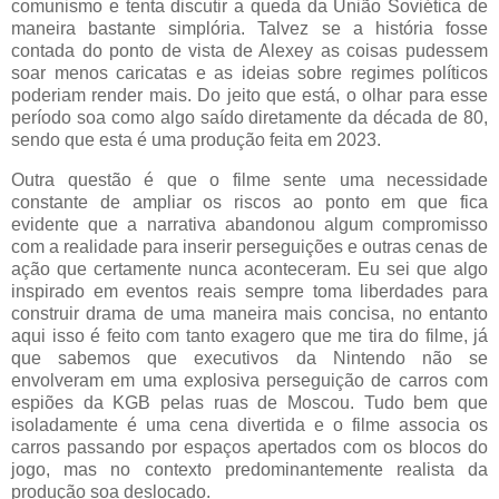
comunismo e tenta discutir a queda da União Soviética de
maneira bastante simplória. Talvez se a história fosse
contada do ponto de vista de Alexey as coisas pudessem
soar menos caricatas e as ideias sobre regimes políticos
poderiam render mais. Do jeito que está, o olhar para esse
período soa como algo saído diretamente da década de 80,
sendo que esta é uma produção feita em 2023.
Outra questão é que o filme sente uma necessidade
constante de ampliar os riscos ao ponto em que fica
evidente que a narrativa abandonou algum compromisso
com a realidade para inserir perseguições e outras cenas de
ação que certamente nunca aconteceram. Eu sei que algo
inspirado em eventos reais sempre toma liberdades para
construir drama de uma maneira mais concisa, no entanto
aqui isso é feito com tanto exagero que me tira do filme, já
que sabemos que executivos da Nintendo não se
envolveram em uma explosiva perseguição de carros com
espiões da KGB pelas ruas de Moscou. Tudo bem que
isoladamente é uma cena divertida e o filme associa os
carros passando por espaços apertados com os blocos do
jogo, mas no contexto predominantemente realista da
produção soa deslocado.