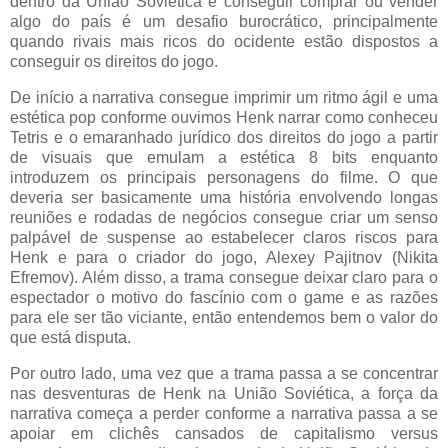
dentro da União Soviética e conseguir comprar ou vender
algo do país é um desafio burocrático, principalmente
quando rivais mais ricos do ocidente estão dispostos a
conseguir os direitos do jogo.
De início a narrativa consegue imprimir um ritmo ágil e uma
estética pop conforme ouvimos Henk narrar como conheceu
Tetris e o emaranhado jurídico dos direitos do jogo a partir
de visuais que emulam a estética 8 bits enquanto
introduzem os principais personagens do filme. O que
deveria ser basicamente uma história envolvendo longas
reuniões e rodadas de negócios consegue criar um senso
palpável de suspense ao estabelecer claros riscos para
Henk e para o criador do jogo, Alexey Pajitnov (Nikita
Efremov). Além disso, a trama consegue deixar claro para o
espectador o motivo do fascínio com o game e as razões
para ele ser tão viciante, então entendemos bem o valor do
que está disputa.
Por outro lado, uma vez que a trama passa a se concentrar
nas desventuras de Henk na União Soviética, a força da
narrativa começa a perder conforme a narrativa passa a se
apoiar em clichês cansados de capitalismo versus