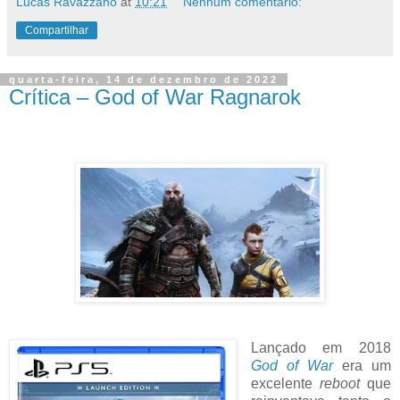
Lucas Ravazzano
at
10:21
Nenhum comentário:
Compartilhar
quarta-feira, 14 de dezembro de 2022
Crítica – God of War Ragnarok
Lançado em 2018
God of War
era um
excelente
reboot
que