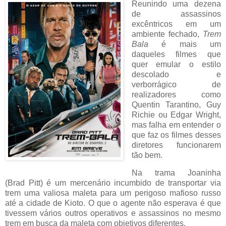
Reunindo uma dezena
de assassinos
excêntricos em um
ambiente fechado,
Trem
Bala
é mais um
daqueles filmes que
quer emular o estilo
descolado e
verborrágico de
realizadores como
Quentin Tarantino, Guy
Richie ou Edgar Wright,
mas falha em entender o
que faz os filmes desses
diretores funcionarem
tão bem.
Na trama Joaninha
(Brad Pitt) é um mercenário incumbido de transportar via
trem uma valiosa maleta para um perigoso mafioso russo
até a cidade de Kioto. O que o agente não esperava é que
tivessem vários outros operativos e assassinos no mesmo
trem em busca da maleta com objetivos diferentes.