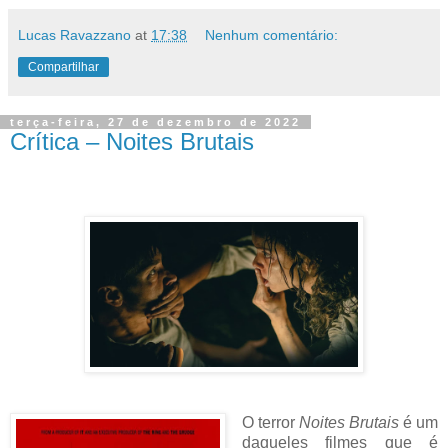
Lucas Ravazzano
at
17:38
Nenhum comentário:
Compartilhar
terça-feira, 27 de dezembro de 2022
Crítica – Noites Brutais
O terror
Noites Brutais
é um
daqueles filmes que é