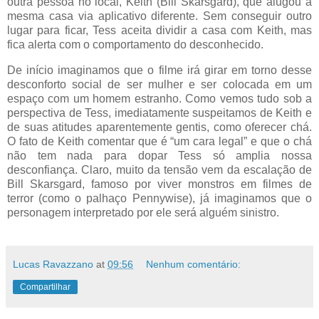
outra pessoa no local, Keith (Bill Skarsgard), que alugou a
mesma casa via aplicativo diferente. Sem conseguir outro
lugar para ficar, Tess aceita dividir a casa com Keith, mas
fica alerta com o comportamento do desconhecido.
De início imaginamos que o filme irá girar em torno desse
desconforto social de ser mulher e ser colocada em um
espaço com um homem estranho. Como vemos tudo sob a
perspectiva de Tess, imediatamente suspeitamos de Keith e
de suas atitudes aparentemente gentis, como oferecer chá.
O fato de Keith comentar que é “um cara legal” e que o chá
não tem nada para dopar Tess só amplia nossa
desconfiança. Claro, muito da tensão vem da escalação de
Bill Skarsgard, famoso por viver monstros em filmes de
terror (como o palhaço Pennywise), já imaginamos que o
personagem interpretado por ele será alguém sinistro.
Lucas Ravazzano
at
09:56
Nenhum comentário:
Compartilhar