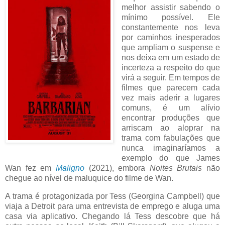
melhor assistir sabendo o
mínimo possível. Ele
constantemente nos leva
por caminhos inesperados
que ampliam o suspense e
nos deixa em um estado de
incerteza a respeito do que
virá a seguir. Em tempos de
filmes que parecem cada
vez mais aderir a lugares
comuns, é um alívio
encontrar produções que
arriscam ao aloprar na
trama com fabulações que
nunca imaginaríamos a
exemplo do que James
Wan fez em
Maligno
(2021), embora
Noites Brutais
não
chegue ao nível de maluquice do filme de Wan.
A trama é protagonizada por Tess (Georgina Campbell) que
viaja a Detroit para uma entrevista de emprego e aluga uma
casa via aplicativo. Chegando lá Tess descobre que há