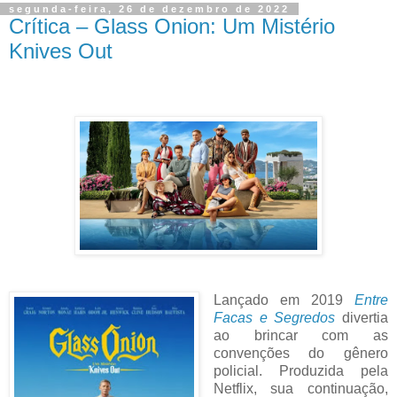
segunda-feira, 26 de dezembro de 2022
Crítica – Glass Onion: Um Mistério
Knives Out
Lançado em 2019
Entre
Facas e Segredos
divertia
ao brincar com as
convenções do gênero
policial. Produzida pela
Netflix, sua continuação,