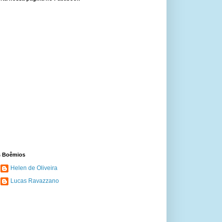
 Boêmios
Helen de Oliveira
Lucas Ravazzano