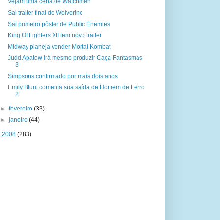
Vejam uma cena de Watchmen
Sai trailer final de Wolverine
Sai primeiro pôster de Public Enemies
King Of Fighters XII tem novo trailer
Midway planeja vender Mortal Kombat
Judd Apatow irá mesmo produzir Caça-Fantasmas
3
Simpsons confirmado por mais dois anos
Emily Blunt comenta sua saída de Homem de Ferro
2
►
fevereiro
(33)
►
janeiro
(44)
►
2008
(283)