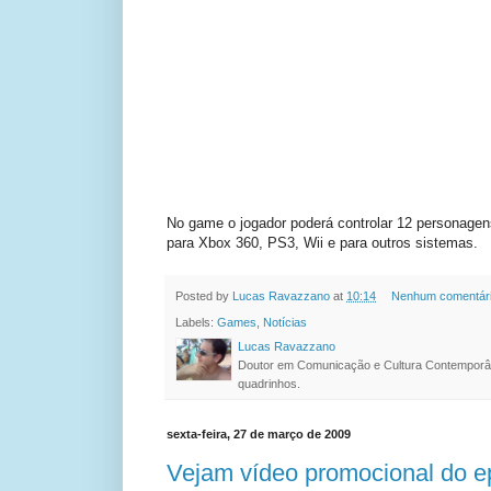
No game o jogador poderá controlar 12 personagens
para Xbox 360, PS3, Wii e para outros sistemas.
Posted by
Lucas Ravazzano
at
10:14
Nenhum comentár
Labels:
Games
,
Notícias
Lucas Ravazzano
Doutor em Comunicação e Cultura Contemporâ
quadrinhos.
sexta-feira, 27 de março de 2009
Vejam vídeo promocional do e