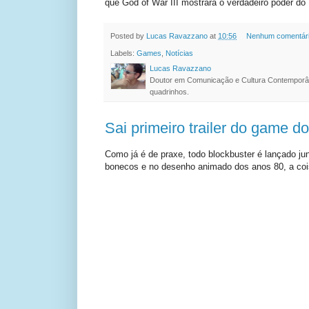
que God of War III mostrará o verdadeiro poder do
Posted by
Lucas Ravazzano
at
10:56
Nenhum comentár
Labels:
Games
,
Notícias
Lucas Ravazzano
Doutor em Comunicação e Cultura Contemporâ
quadrinhos.
Sai primeiro trailer do game do
Como já é de praxe, todo blockbuster é lançado j
bonecos e no desenho animado dos anos 80, a coisa