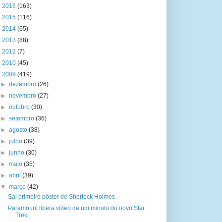
►
2016
(163)
►
2015
(116)
►
2014
(65)
►
2013
(88)
►
2012
(7)
►
2010
(45)
▼
2009
(419)
►
dezembro
(26)
►
novembro
(27)
►
outubro
(30)
►
setembro
(36)
►
agosto
(38)
►
julho
(39)
►
junho
(30)
►
maio
(35)
►
abril
(39)
▼
março
(42)
Sai primeiro pôster de Sherlock Holmes
Paramount libera vídeo de um minuto do novo Star
Trek