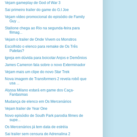
Vejam gameplay de God of War 3
Sai primeiro trailer do game do G.I Joe
Vejam vídeo promocional do episódio de Family
Guy ...
Stallone chega ao Rio na segunda-feira para
filmag...
Vejam o trailer de Onde Vivem os Monstros
Escolhido o elenco para remake de Os Três
Patetas?
Igreja em dúvida para boicotar Anjos e Demônios
James Cameron fala sobre o novo Exterminador
Vejam mais um clipe do novo Star Trek
Nova imagem de Transformers 2 revela robô que
usa ...
Alyssa Milano estará em game dos Caça-
Fantasmas
Mudança de elenco em Os Mercenários
Vejam trailer de Year One
Novo episódio de South Park parodia filmes de
supe...
Os Mercenários já tem data de estréia
Sai trailer sem censura de Adrenalina 2