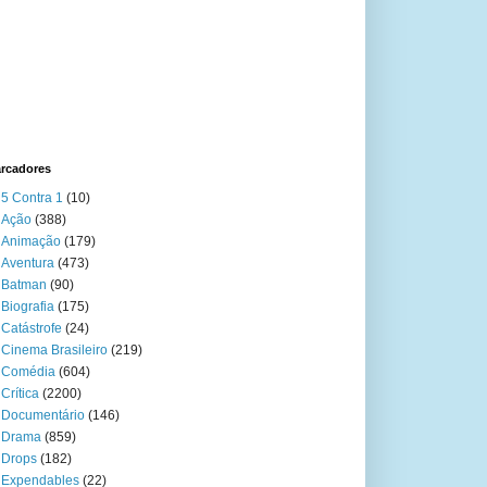
rcadores
5 Contra 1
(10)
Ação
(388)
Animação
(179)
Aventura
(473)
Batman
(90)
Biografia
(175)
Catástrofe
(24)
Cinema Brasileiro
(219)
Comédia
(604)
Crítica
(2200)
Documentário
(146)
Drama
(859)
Drops
(182)
Expendables
(22)