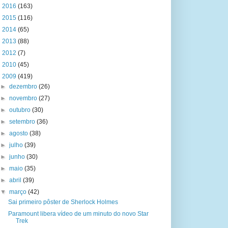
►
2016
(163)
►
2015
(116)
►
2014
(65)
►
2013
(88)
►
2012
(7)
►
2010
(45)
▼
2009
(419)
►
dezembro
(26)
►
novembro
(27)
►
outubro
(30)
►
setembro
(36)
►
agosto
(38)
►
julho
(39)
►
junho
(30)
►
maio
(35)
►
abril
(39)
▼
março
(42)
Sai primeiro pôster de Sherlock Holmes
Paramount libera vídeo de um minuto do novo Star
Trek