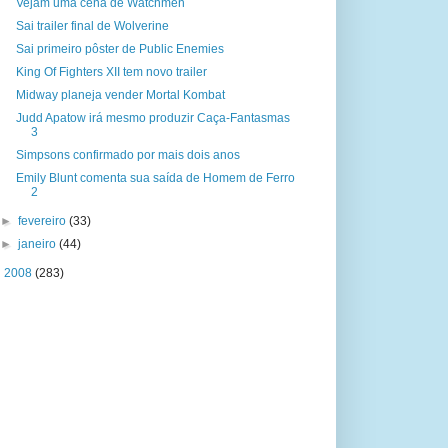
Vejam uma cena de Watchmen
Sai trailer final de Wolverine
Sai primeiro pôster de Public Enemies
King Of Fighters XII tem novo trailer
Midway planeja vender Mortal Kombat
Judd Apatow irá mesmo produzir Caça-Fantasmas
3
Simpsons confirmado por mais dois anos
Emily Blunt comenta sua saída de Homem de Ferro
2
►
fevereiro
(33)
►
janeiro
(44)
►
2008
(283)