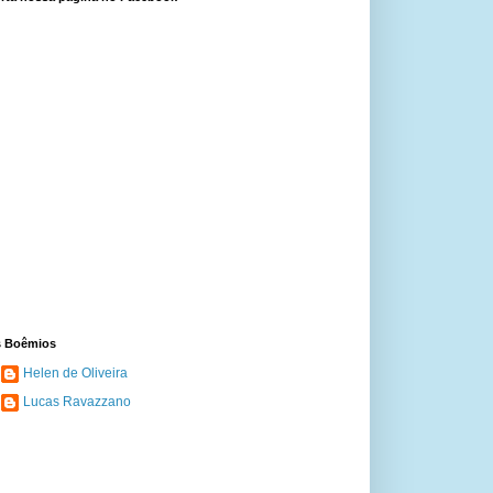
 Boêmios
Helen de Oliveira
Lucas Ravazzano