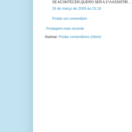
SE ACONTECER,QUERO SER A 1º A ASSISTIR....
26 de março de 2009 às 23:19
Postar um comentário
Postagem mais recente
Assinar:
Postar comentários (Atom)