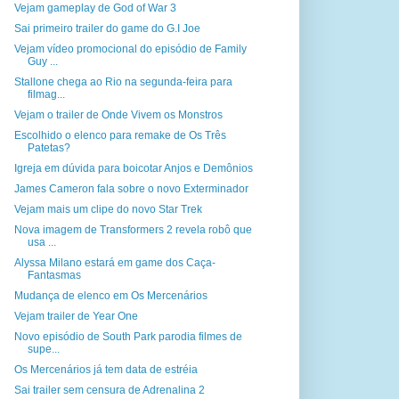
Vejam gameplay de God of War 3
Sai primeiro trailer do game do G.I Joe
Vejam vídeo promocional do episódio de Family
Guy ...
Stallone chega ao Rio na segunda-feira para
filmag...
Vejam o trailer de Onde Vivem os Monstros
Escolhido o elenco para remake de Os Três
Patetas?
Igreja em dúvida para boicotar Anjos e Demônios
James Cameron fala sobre o novo Exterminador
Vejam mais um clipe do novo Star Trek
Nova imagem de Transformers 2 revela robô que
usa ...
Alyssa Milano estará em game dos Caça-
Fantasmas
Mudança de elenco em Os Mercenários
Vejam trailer de Year One
Novo episódio de South Park parodia filmes de
supe...
Os Mercenários já tem data de estréia
Sai trailer sem censura de Adrenalina 2