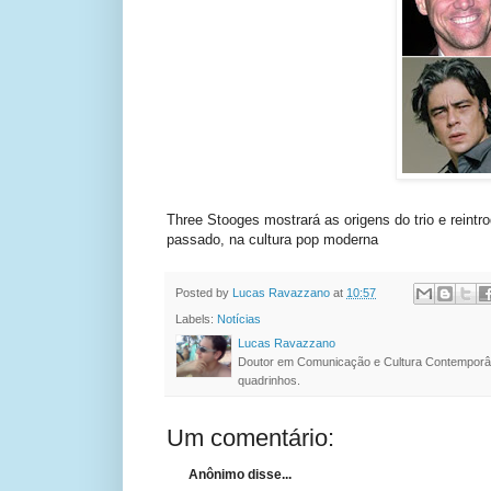
Three Stooges mostrará as origens do trio e reint
passado, na cultura pop moderna
Posted by
Lucas Ravazzano
at
10:57
Labels:
Notícias
Lucas Ravazzano
Doutor em Comunicação e Cultura Contemporâ
quadrinhos.
Um comentário:
Anônimo disse...