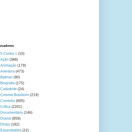
rcadores
5 Contra 1
(10)
Ação
(388)
Animação
(179)
Aventura
(473)
Batman
(90)
Biografia
(175)
Catástrofe
(24)
Cinema Brasileiro
(219)
Comédia
(605)
Crítica
(2201)
Documentário
(146)
Drama
(859)
Drops
(182)
Expendables
(22)