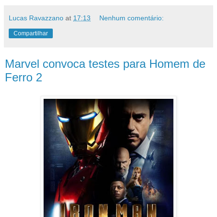
Lucas Ravazzano
at
17:13
Nenhum comentário:
Compartilhar
Marvel convoca testes para Homem de
Ferro 2