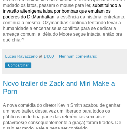
mudado os fatos, passem o mouse para ler,
substituindo a
invasão alienígena falsa por bombas que emulam os
poderes do Dr.Manhattan
, a essência da história, entretanto,
continua a mesma. Ozymandias continua tentando levar a
humanidade a encerrar seus conflitos para se dedicar a
ameaça comum, a idéia do Moore segue intacta, então pra
quê chiar?
Lucas Ravazzano
at
14:00
Nenhum comentário:
Compartilhar
Novo trailer de Zack and Miri Make a
Porn
A nova comédia do diretor Kevin Smith acabou de ganhar
um novo trailer, dessa vez um liberado para todos os
públicos onde boa parte das referências sexuais e
palavrões(e consequentemente a graça) foram tirados. De
qualquer modo, vale a pena ser conferido.