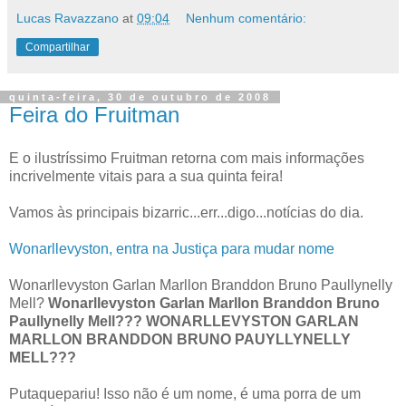
Lucas Ravazzano
at
09:04
Nenhum comentário:
Compartilhar
quinta-feira, 30 de outubro de 2008
Feira do Fruitman
E o ilustríssimo Fruitman retorna com mais informações
incrivelmente vitais para a sua quinta feira!
Vamos às principais bizarric...err...digo...notícias do dia.
Wonarllevyston, entra na Justiça para mudar nome
Wonarllevyston Garlan Marllon Branddon Bruno Paullynelly
Mell?
Wonarllevyston Garlan Marllon Branddon Bruno
Paullynelly Mell??? WONARLLEVYSTON GARLAN
MARLLON BRANDDON BRUNO PAUYLLYNELLY
MELL???
Putaquepariu! Isso não é um nome, é uma porra de um