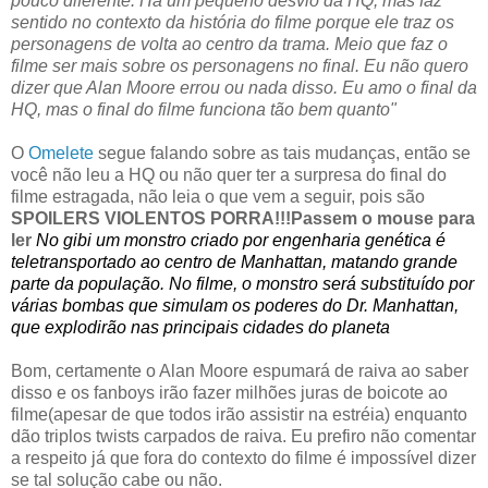
pouco diferente. Há um pequeno desvio da HQ, mas faz
sentido no contexto da história do filme porque ele traz os
personagens de volta ao centro da trama. Meio que faz o
filme ser mais sobre os personagens no final. Eu não quero
dizer que Alan Moore errou ou nada disso. Eu amo o final da
HQ, mas o final do filme funciona tão bem quanto"
O
Omelete
segue falando sobre as tais mudanças, então se
você não leu a HQ ou não quer ter a surpresa do final do
filme estragada, não leia o que vem a seguir, pois são
SPOILERS VIOLENTOS PORRA!!!Passem o mouse para
ler
No gibi um monstro criado por engenharia genética é
teletransportado ao centro de Manhattan, matando grande
parte da população. No filme, o monstro será substituído por
várias bombas que simulam os poderes do Dr. Manhattan,
que explodirão nas principais cidades do planeta
Bom, certamente o Alan Moore espumará de raiva ao saber
disso e os fanboys irão fazer milhões juras de boicote ao
filme(apesar de que todos irão assistir na estréia) enquanto
dão triplos twists carpados de raiva. Eu prefiro não comentar
a respeito já que fora do contexto do filme é impossível dizer
se tal solução cabe ou não.