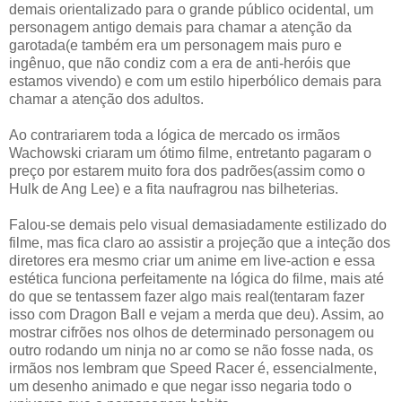
demais orientalizado para o grande público ocidental, um
personagem antigo demais para chamar a atenção da
garotada(e também era um personagem mais puro e
ingênuo, que não condiz com a era de anti-heróis que
estamos vivendo) e com um estilo hiperbólico demais para
chamar a atenção dos adultos.
Ao contrariarem toda a lógica de mercado os irmãos
Wachowski criaram um ótimo filme, entretanto pagaram o
preço por estarem muito fora dos padrões(assim como o
Hulk de Ang Lee) e a fita naufragrou nas bilheterias.
Falou-se demais pelo visual demasiadamente estilizado do
filme, mas fica claro ao assistir a projeção que a inteção dos
diretores era mesmo criar um anime em live-action e essa
estética funciona perfeitamente na lógica do filme, mais até
do que se tentassem fazer algo mais real(tentaram fazer
isso com Dragon Ball e vejam a merda que deu). Assim, ao
mostrar cifrões nos olhos de determinado personagem ou
outro rodando um ninja no ar como se não fosse nada, os
irmãos nos lembram que Speed Racer é, essencialmente,
um desenho animado e que negar isso negaria todo o