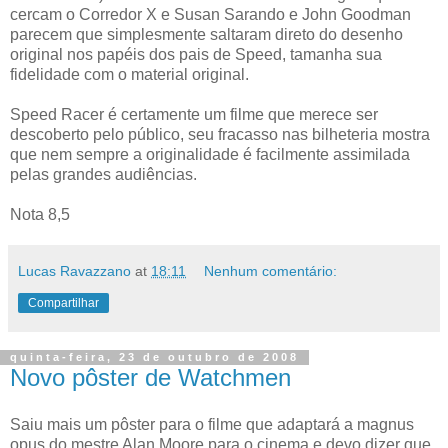
cercam o Corredor X e Susan Sarando e John Goodman
parecem que simplesmente saltaram direto do desenho
original nos papéis dos pais de Speed, tamanha sua
fidelidade com o material original.
Speed Racer é certamente um filme que merece ser
descoberto pelo público, seu fracasso nas bilheteria mostra
que nem sempre a originalidade é facilmente assimilada
pelas grandes audiências.
Nota 8,5
Lucas Ravazzano
at
18:11
Nenhum comentário:
Compartilhar
quinta-feira, 23 de outubro de 2008
Novo pôster de Watchmen
Saiu mais um pôster para o filme que adaptará a magnus
opus do mestre Alan Moore para o cinema e devo dizer que