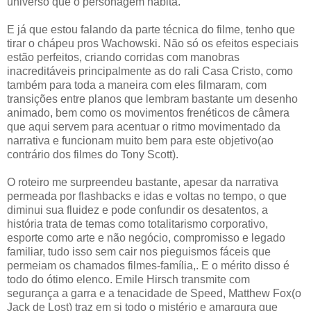
universo que o personagem habita.
E já que estou falando da parte técnica do filme, tenho que
tirar o chápeu pros Wachowski. Não só os efeitos especiais
estão perfeitos, criando corridas com manobras
inacreditáveis principalmente as do rali Casa Cristo, como
também para toda a maneira com eles filmaram, com
transições entre planos que lembram bastante um desenho
animado, bem como os movimentos frenéticos de câmera
que aqui servem para acentuar o ritmo movimentado da
narrativa e funcionam muito bem para este objetivo(ao
contrário dos filmes do Tony Scott).
O roteiro me surpreendeu bastante, apesar da narrativa
permeada por flashbacks e idas e voltas no tempo, o que
diminui sua fluidez e pode confundir os desatentos, a
história trata de temas como totalitarismo corporativo,
esporte como arte e não negócio, compromisso e legado
familiar, tudo isso sem cair nos pieguismos fáceis que
permeiam os chamados filmes-família,. E o mérito disso é
todo do ótimo elenco. Emile Hirsch transmite com
segurança a garra e a tenacidade de Speed, Matthew Fox(o
Jack de Lost) traz em si todo o mistério e amargura que