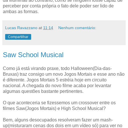
da Illuminati ao contrário, como se ninguém fosse capaz de
perceber por conta própria o fato dele poder ser lido de
ambas as formas.
Lucas Ravazzano
at
11:14
Nenhum comentário:
Compartilhar
Saw School Musical
Como já está virando praxe, todo Halloween(Dia-das-
Bruxas) traz consigo um novo Jogos Mortais e esse ano não
é diferente. Jogos Mortais 5 estréia hoje em circuito
nacional. A chegada do novo filme acaba por levantar
algumas questões bastante pertinentes.
O que aconteceria se fizessemos um crossover entre os
filmes Saw(Jogos Mortais) e High School Musical?
Bem, alguns desocupados resolveram fazer um mash-
up(misturaram cenas dos dois em um vídeo só) para ver no