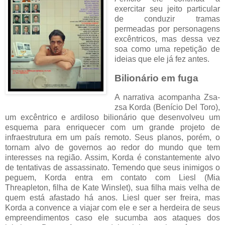
exercitar seu jeito particular
de conduzir tramas
permeadas por personagens
excêntricos, mas dessa vez
soa como uma repetição de
ideias que ele já fez antes.
Bilionário em fuga
A narrativa acompanha Zsa-
zsa Korda (Benício Del Toro),
um excêntrico e ardiloso bilionário que desenvolveu um
esquema para enriquecer com um grande projeto de
infraestrutura em um país remoto. Seus planos, porém, o
tornam alvo de governos ao redor do mundo que tem
interesses na região. Assim, Korda é constantemente alvo
de tentativas de assassinato. Temendo que seus inimigos o
peguem, Korda entra em contato com Liesl (Mia
Threapleton, filha de Kate Winslet), sua filha mais velha de
quem está afastado há anos. Liesl quer ser freira, mas
Korda a convence a viajar com ele e ser a herdeira de seus
empreendimentos caso ele sucumba aos ataques dos