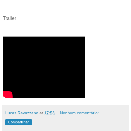
Trailer
Lucas Ravazzano
at
17:53
Nenhum comentário:
Compartilhar