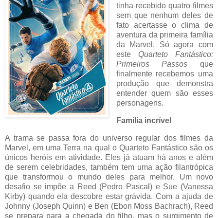
tinha recebido quatro filmes
sem que nenhum deles de
fato acertasse o clima de
aventura da primeira família
da Marvel. Só agora com
este
Quarteto Fantástico:
Primeiros Passos
que
finalmente recebemos uma
produção que demonstra
entender quem são esses
personagens.
Família incrível
A trama se passa fora do universo regular dos filmes da
Marvel, em uma Terra na qual o Quarteto Fantástico são os
únicos heróis em atividade. Eles já atuam há anos e além
de serem celebridades, também tem uma ação filantrópica
que transformou o mundo deles para melhor. Um novo
desafio se impõe a Reed (Pedro Pascal) e Sue (Vanessa
Kirby) quando ela descobre estar grávida. Com a ajuda de
Johnny (Joseph Quinn) e Ben (Ebon Moss Bachrach), Reed
se prepara para a chegada do filho, mas o surgimento de