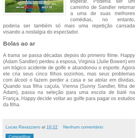
esperar. Poderia ser um
caminho de Sandler retornar
a uma de suas melhores
comédias, no entanto,
poderia ser também só mais uma repetição cansada
visando a nostalgia do espectador.
Bolas ao ar
A trama se passa décadas depois do primeiro filme. Happy
(Adam Sandler) perdeu a esposa, Virginia (Julie Bowen) em
um trágico acidente de golfe e abandonou o esporte. Agora
ele cria seus cinco filhos sozinhos, mas seus problemas
com álcool o fazem perder a casa e se atolar em dívidas.
Quando sua filha caçula, Vienna (Sunny Sandler, filha de
Adam), passa na seleção para uma escola de balé na
França, Happy decide voltar ao golfe para pagar os estudos
da filha.
Lucas Ravazzano
at
10:22
Nenhum comentário:
Compartilhar