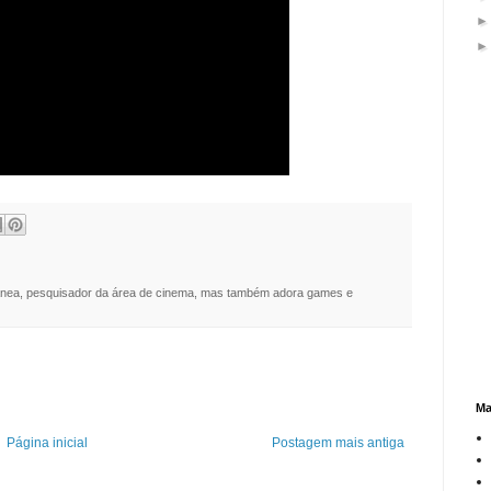
nea, pesquisador da área de cinema, mas também adora games e
Ma
Página inicial
Postagem mais antiga