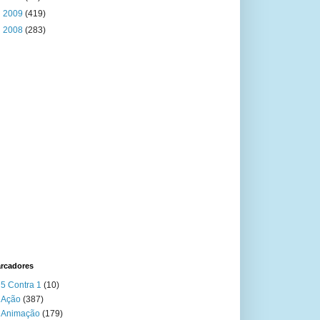
►
2009
(419)
►
2008
(283)
rcadores
5 Contra 1
(10)
Ação
(387)
Animação
(179)