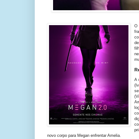
O
f
co
de
fi
n
mu
R
A 
(I
se
(V
Am
lo
co
di
co
pr
novo corpo para Megan enfrentar Amelia.