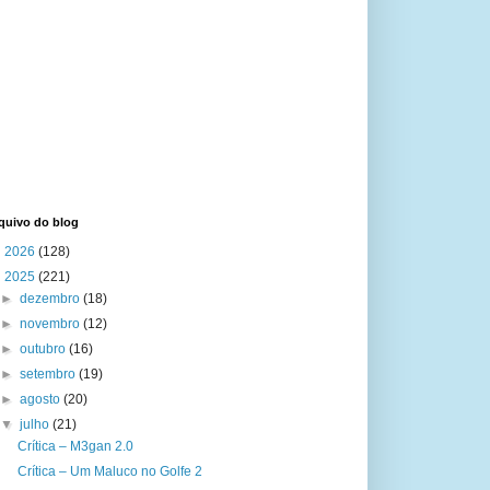
quivo do blog
►
2026
(128)
▼
2025
(221)
►
dezembro
(18)
►
novembro
(12)
►
outubro
(16)
►
setembro
(19)
►
agosto
(20)
▼
julho
(21)
Crítica – M3gan 2.0
Crítica – Um Maluco no Golfe 2