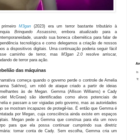
 primeiro
M3gan
(2023)
era um terror bastante tributário à
ranquia
Brinquedo Assassino
, embora atualizado para a
ntemporaneidade, usando sua boneca cibernética para falar de
pendência tecnológica e como delegamos a criação de nossos
lhos a dispositivos digitais. Uma continuação poderia seguir fácil
esse caminho de terror, mas
M3gan 2.0
resolve arriscar,
dando de terror para ação.
Ar
ebelião das máquinas
narrativa começa quando o governo perde o controle de Amelia
vanna Sakhno), um robô de ataque criado a partir de ideias
melhantes às de Megan. Gemma (Allison Williams) e Cady
iolet McGraw) são identificadas como alvos potenciais de
elia e passam a ser vigiadas pelo governo, mas as autoridades
go se mostram incapazes de protegê-las. É então que Gemma é
ntatada por Megan, cuja consciência ainda existe em espaços
gitais. Megan pede a Gemma que construa para ela um novo
rpo para que ela possa continuar cumprindo sua diretriz
imária: tomar conta de Cady. Sem escolha, Gemma cria um