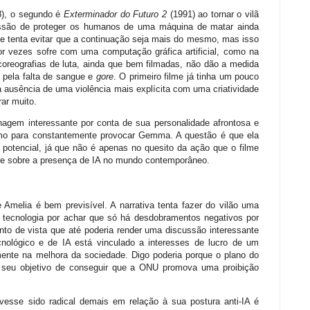
8), o segundo é
Exterminador do Futuro 2
(1991) ao tornar o vilã
issão de proteger os humanos de uma máquina de matar ainda
tenta evitar que a continuação seja mais do mesmo, mas isso
or vezes sofre com uma computação gráfica artificial, como na
oreografias de luta, ainda que bem filmadas, não dão a medida
 pela falta de sangue e
gore
. O primeiro filme já tinha um pouco
a ausência de uma violência mais explícita com uma criatividade
ar muito.
gem interessante por conta de sua personalidade afrontosa e
smo para constantemente provocar Gemma. A questão é que ela
 potencial, já que não é apenas no quesito da ação que o filme
ete sobre a presença de IA no mundo contemporâneo.
 Amelia é bem previsível. A narrativa tenta fazer do vilão uma
r tecnologia por achar que só há desdobramentos negativos por
to de vista que até poderia render uma discussão interessante
cnológico e de IA está vinculado a interesses de lucro de um
nte na melhora da sociedade. Digo poderia porque o plano do
m seu objetivo de conseguir que a ONU promova uma proibição
vesse sido radical demais em relação à sua postura anti-IA é