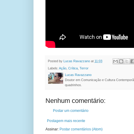
Posted by
Lucas Ravazzano
at
11:03
Labels:
Ação
,
Crítica
,
Terror
Lucas Ravazzano
Doutor em Comunicação e Cultura Contemporâ
quadrinhos.
Nenhum comentário:
Postar um comentário
Postagem mais recente
Assinar:
Postar comentários (Atom)