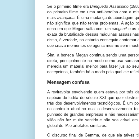
Se o primeiro filme era
Brinquedo Assassino
(198
do primeiro filme em uma anti-heroína com a m
mais avançada. É uma mudança de abordagem que 
não significa que não tenha problemas. A ação p
cena em que Megan salta com um
wingsuit
e as c
exata da brutalidade dessas máquinas assassinas
disso, é verdade, no entanto conseguia contornar 
que criava momentos de agonia mesmo sem mostr
Sim, a boneca Megan continua sendo uma persona
direta, principalmente no modo como usa sarca
merecia um material melhor para fazer jus ao seu
decepciona, também há o modo pelo qual ele refl
Mensagem confusa
A reviravolta envolvendo quem estava por trás de
espécie de ludita do século XXI que quer destrui
trás dos desenvolvimentos tecnológicos. É um pon
no contexto atual no qual o desenvolvimento te
punhado de grandes empresas e não necessariame
vilão não faz muito sentido e não soa crível e
global de IA e artefatos similares.
O discurso final de Gemma, de que ela talvez ti