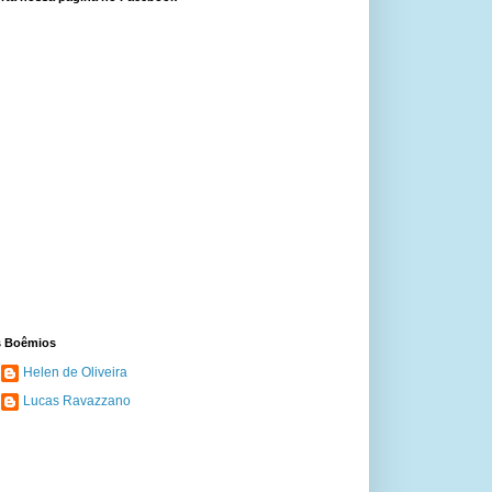
 Boêmios
Helen de Oliveira
Lucas Ravazzano