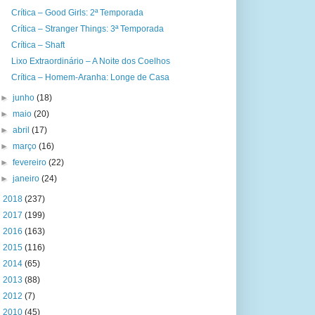
Crítica – Good Girls: 2ª Temporada
Crítica – Stranger Things: 3ª Temporada
Crítica – Shaft
Lixo Extraordinário – A Noite dos Coelhos
Crítica – Homem-Aranha: Longe de Casa
►
junho
(18)
►
maio
(20)
►
abril
(17)
►
março
(16)
►
fevereiro
(22)
►
janeiro
(24)
►
2018
(237)
►
2017
(199)
►
2016
(163)
►
2015
(116)
►
2014
(65)
►
2013
(88)
►
2012
(7)
►
2010
(45)