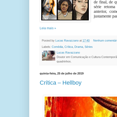
de final, de 
série retoma
anterior, co
justamente pa
Leia mais »
Posted by
Lucas Ravazzano
at
17:40
Nenhum comentár
Labels:
Comédia
,
Crítica
,
Drama
,
Séries
Lucas Ravazzano
Doutor em Comunicação e Cultura Contemporâ
quadrinhos.
quinta-feira, 25 de julho de 2019
Crítica – Hellboy