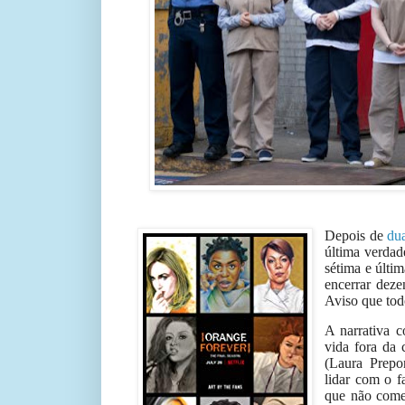
Depois de
du
última verdad
sétima e últi
encerrar deze
Aviso que to
A narrativa c
vida fora da 
(Laura Prepo
lidar com o f
que não comet