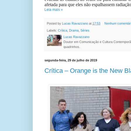
afetada para que eles não espalhassem radiação
Leia mais »
Posted by
Lucas Ravazzano
at
17:53
Nenhum comentár
Labels:
Crítica
,
Drama
,
Séries
Lucas Ravazzano
Doutor em Comunicação e Cultura Contemporâ
quadrinhos.
segunda-feira, 29 de julho de 2019
Crítica – Orange is the New B