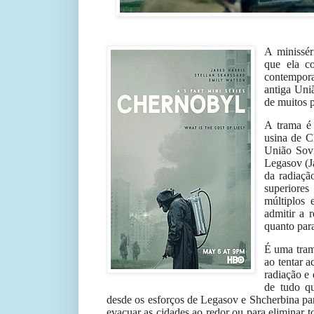
A minissé
que ela co
contempora
antiga Uniã
de muitos p
A trama é 
usina de C
União Sovi
Legasov (J
da radiaçã
superiores
múltiplos 
admitir a 
quanto par
É uma tra
ao tentar 
radiação e
de tudo qu
desde os esforços de Legasov e Shcherbina par
evacuar as cidades ao redor ou para eliminar 