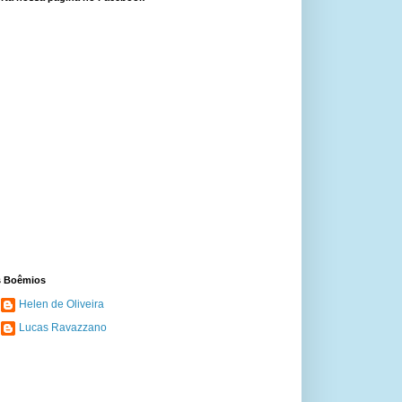
 Boêmios
Helen de Oliveira
Lucas Ravazzano