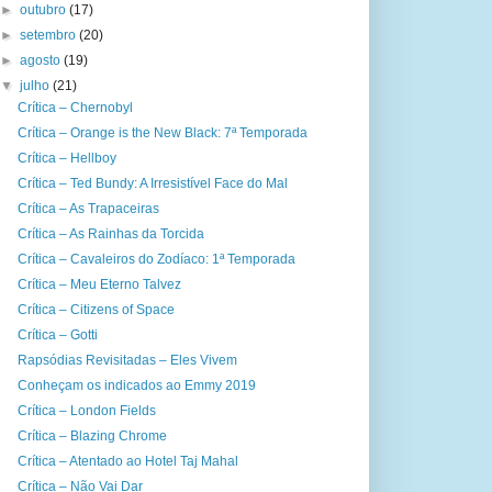
►
outubro
(17)
►
setembro
(20)
►
agosto
(19)
▼
julho
(21)
Crítica – Chernobyl
Crítica – Orange is the New Black: 7ª Temporada
Crítica – Hellboy
Crítica – Ted Bundy: A Irresistível Face do Mal
Crítica – As Trapaceiras
Crítica – As Rainhas da Torcida
Crítica – Cavaleiros do Zodíaco: 1ª Temporada
Crítica – Meu Eterno Talvez
Crítica – Citizens of Space
Crítica – Gotti
Rapsódias Revisitadas – Eles Vivem
Conheçam os indicados ao Emmy 2019
Crítica – London Fields
Crítica – Blazing Chrome
Crítica – Atentado ao Hotel Taj Mahal
Crítica – Não Vai Dar