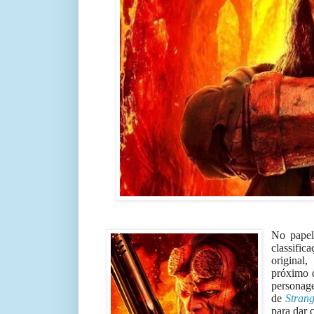
No papel
classific
original
próximo 
personage
de
Stran
para dar 