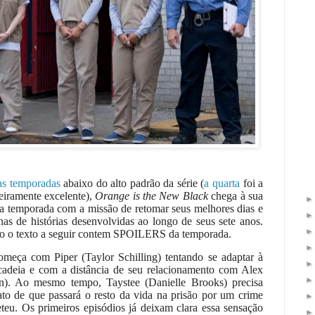
as
temporadas
abaixo do alto padrão da série (
a quarta
foi a
eiramente excelente),
Orange is the New Black
chega à sua
ma temporada com a missão de retomar seus melhores dias e
nas de histórias desenvolvidas ao longo de seus sete anos.
do o texto a seguir contem SPOILERS da temporada.
omeça com Piper (Taylor Schilling) tentando se adaptar à
cadeia e com a distância de seu relacionamento com Alex
n). Ao mesmo tempo, Taystee (Danielle Brooks) precisa
ato de que passará o resto da vida na prisão por um crime
eu. Os primeiros episódios já deixam clara essa sensação