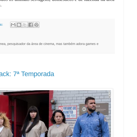
.
io:
nea, pesquisador da área de cinema, mas também adora games e
lack: 7ª Temporada