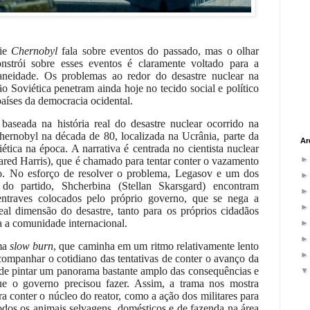
rie
Chernobyl
fala sobre eventos do passado, mas o olhar
nstrói sobre esses eventos é claramente voltado para a
neidade. Os problemas ao redor do desastre nuclear na
o Soviética penetram ainda hoje no tecido social e político
aíses da democracia ocidental.
baseada na história real do desastre nuclear ocorrido na
hernobyl na década de 80, localizada na Ucrânia, parte da
Ar
ética na época. A narrativa é centrada no cientista nuclear
ared Harris), que é chamado para tentar conter o vazamento
o. No esforço de resolver o problema, Legasov e um dos
 do partido, Shcherbina (Stellan Skarsgard) encontram
entraves colocados pelo próprio governo, que se nega a
real dimensão do desastre, tanto para os próprios cidadãos
a a comunidade internacional.
ma
slow burn
, que caminha em um ritmo relativamente lento
acompanhar o cotidiano das tentativas de conter o avanço da
 de pintar um panorama bastante amplo das consequências e
e o governo precisou fazer. Assim, a trama nos mostra
a conter o núcleo do reator, como a ação dos militares para
todos os animais selvagens, domésticos e de fazenda na área