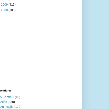
►
2009
(419)
►
2008
(283)
rcadores
5 Contra 1
(10)
Ação
(388)
Animação
(179)