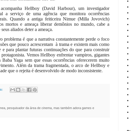
acompanha Hellboy (David Harbour), um investigador
al a serviço de uma agência que monitora ocorrências
urais. Quando a antiga feiticeira Nimue (Milla Jovovich)
dos mortos e ameaça liberar demônios no mundo, cabe a
 seus aliados deter a ameaça.
o problema é que a narrativa constantemente perde o foco
ssões que pouco acrescentam
à trama e existem mais como
e
e para plantar futuras continuações do que para construir
 protagonista. Vemos Hellboy enfrentar vampiros, gigantes
a Baba Yaga sem que essas ocorrências oferecerem muito
vimento. Além da trama fragmentada, o arco de Hellboy e
ade que o rejeita é desenvolvido de modo inconsistente.
io:
nea, pesquisador da área de cinema, mas também adora games e