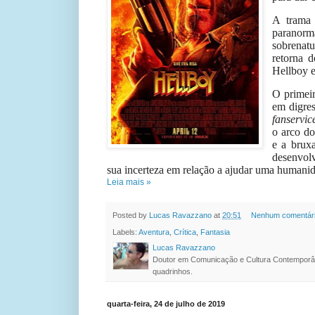
A trama 
paranorm
sobrenat
retorna 
Hellboy e
O primeir
em digre
fanservic
o arco do
e a brux
desenvol
sua incerteza em relação a ajudar uma humanid
Leia mais »
Posted by
Lucas Ravazzano
at
20:51
Nenhum comentár
Labels:
Aventura
,
Crítica
,
Fantasia
Lucas Ravazzano
Doutor em Comunicação e Cultura Contemporâ
quadrinhos.
quarta-feira, 24 de julho de 2019