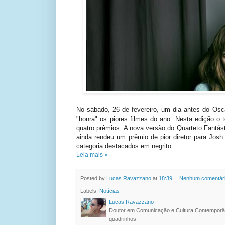
No sábado, 26 de fevereiro, um dia antes do Os
"honra" os piores filmes do ano. Nesta edição o t
quatro prêmios. A nova versão do Quarteto Fantást
ainda rendeu um prêmio de pior diretor para Jos
categoria destacados em negrito.
Leia mais »
Posted by
Lucas Ravazzano
at
18:39
Nenhum comentár
Labels:
Notícias
Lucas Ravazzano
Doutor em Comunicação e Cultura Contemporâ
quadrinhos.