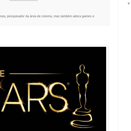
nea, pesquisador da área de cinema, mas também adora games e