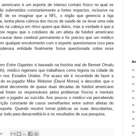
l americano é um esporte de intenso contato físico no qual os
são submetidos constantemente a fortes impactos, inclusive na
 É de se imaginar que a NFL, o órgão que gerencia a liga
a, tenha plena ciência dos riscos de saúde de se levar uma vida
es na cabeça em ritmo quase que diário, mas a verdade é que a
pre negou que o cotidiano de um atleta de futebol americano
causar dano cerebral permanente e foi preciso que um médico
sem qualquer envolvimento com o esporte questionasse isso para
oderosa entidade finalmente fosse questionada sobre esse
.
Ar
m Entre Gigantes
é baseado na história real de Bennet Omalu
ith), médico nigeriano que trabalhava como legista na cidade de
gh nos Estados Unidos. Por acaso ele é incumbido de fazer a
 do ex-jogador Mike Webster (David Morse) e descobre que o
ebral decorrente de quase duas décadas de futebol americano
onal foram os responsáveis pelos problemas físicos e mentais
ram o jogador ao suicídio. Aos poucos o médico vai percebendo
ição constante de casos semelhantes entre outros atletas do
porte. Quando resolve tornar públicas as suas descobertas,
 tudo para desacreditá-lo e os resultados de sua pesquisa.
io: