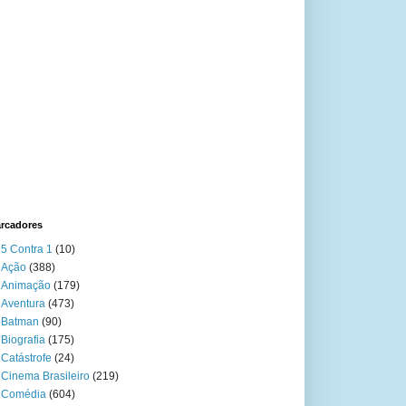
rcadores
5 Contra 1
(10)
Ação
(388)
Animação
(179)
Aventura
(473)
Batman
(90)
Biografia
(175)
Catástrofe
(24)
Cinema Brasileiro
(219)
Comédia
(604)