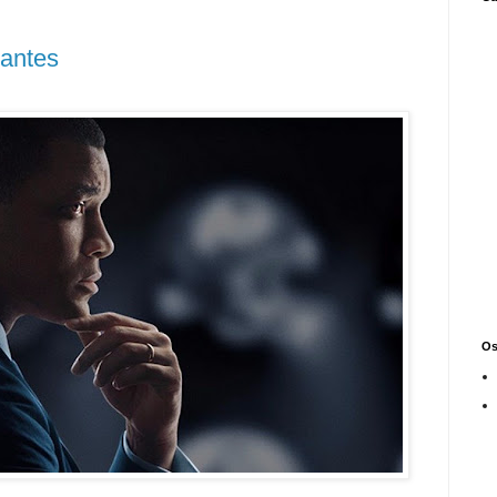
gantes
Os