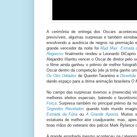
A cerimônia de entrega dos Oscars aconteceu
previsíveis, algumas surpresas e também esnobad
envolvendo a ausência de negros na premiação e 
grande vencedor da noite foi
Mad Max: Estrada d
Regresso
finalmente rendeu a Leonardo DiCaprio 
Alejandro Iñarritu vencer o Oscar de diretor pel
o filme ainda ganhou o prêmio de melhor fotograf
Oscar dentro da competição (ele já tinha ganho um
Os Oito Odiados
de Quentin Tarantino e
Divertida
dando espaço para a ótima animação brasileira
O 
No campo das surpresas tivemos a (merecida) vit
melhores efeitos especiais, batendo o favoritis
Força
. Surpresa também no principal prêmio da n
Segredos Revelados
quando todo mundo imagina
Estrada da Fúria
ou
A Grande Aposta
.
Muitos s
estatueta de melhor ator coadjuvante, mas, apes
boas mãos do veterano dos palcos Mark Rylance 
A grande esnobada mesmo aconteceu na categoria d