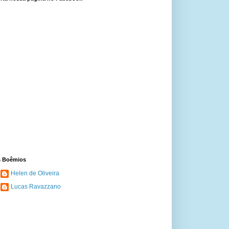
 Boêmios
Helen de Oliveira
Lucas Ravazzano