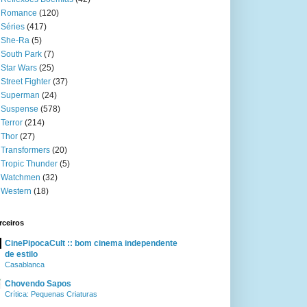
Romance
(120)
Séries
(417)
She-Ra
(5)
South Park
(7)
Star Wars
(25)
Street Fighter
(37)
Superman
(24)
Suspense
(578)
Terror
(214)
Thor
(27)
Transformers
(20)
Tropic Thunder
(5)
Watchmen
(32)
Western
(18)
rceiros
CinePipocaCult :: bom cinema independente
de estilo
Casablanca
Chovendo Sapos
Crítica: Pequenas Criaturas