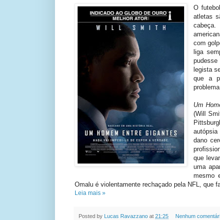
O futebo
atletas 
cabeça.
american
com golp
liga sem
pudesse 
legista 
que a p
problema
Um Home
(Will Sm
Pittsbur
autópsia
dano cer
profissi
que leva
uma apar
mesmo es
Omalu é violentamente rechaçado pela NFL, que faz
Leia mais »
Posted by
Lucas Ravazzano
at
21:25
Nenhum comentár