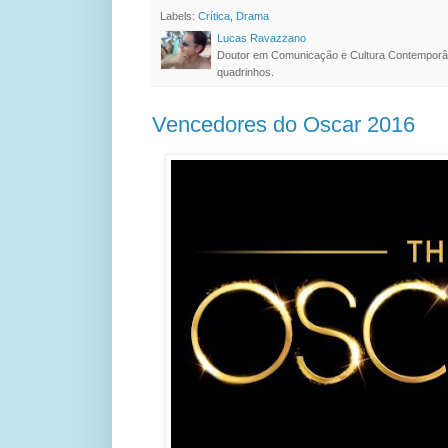
Labels:
Crítica
,
Drama
Lucas Ravazzano
Doutor em Comunicação e Cultura Contemporâ
quadrinhos.
Vencedores do Oscar 2016