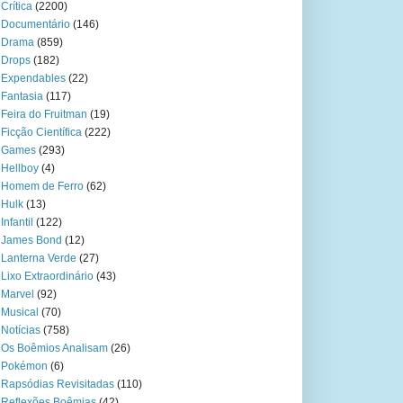
Crítica
(2200)
Documentário
(146)
Drama
(859)
Drops
(182)
Expendables
(22)
Fantasia
(117)
Feira do Fruitman
(19)
Ficção Científica
(222)
Games
(293)
Hellboy
(4)
Homem de Ferro
(62)
Hulk
(13)
Infantil
(122)
James Bond
(12)
Lanterna Verde
(27)
Lixo Extraordinário
(43)
Marvel
(92)
Musical
(70)
Notícias
(758)
Os Boêmios Analisam
(26)
Pokémon
(6)
Rapsódias Revisitadas
(110)
Reflexões Boêmias
(42)