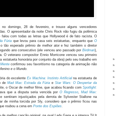
 no domingo, 28 de fevereiro, e trouxe alguns vencedores
as. O apresentador da noite Chris Rock não fugiu da polêmica
falou com todas as letras que Hollywood é de fato racista. O
a Fúria
que levou para casa seis estatuetas, enquanto que
O
o tão esperado prêmio de melhor ator e fez também o diretor
o segundo ano consecutivo (ele venceu ano passado por
Birdman
),
ia. O veterano compositor Ennio Morricone venceu seu primeiro
a estatueta honorária por conjunto da obra) pelo seu trabalho em
 Mente
confirmou seu favoritismo na categoria de animação não
Menino e o Mundo
.
ória do excelente
Ex Machina: Instinto Artificial
na estatueta de
mo de
Mad Max: Estrada da Fúria
e
Star Wars: O Despertar da
oite, o Oscar de melhor filme, que acabou ficando com
Spotlight:
va que a disputa seria vencida por
O Regresso
,
Mad Max:
e sentiram injustiçados pela derrota de Sylvester Stallone na
ar de minha torcida por Sly, considero que o prêmio ficou nas
que roubou a cena em
Ponte dos Espiões
.
e melhor canção original, na qual Lady Gaga e a intensa Til It