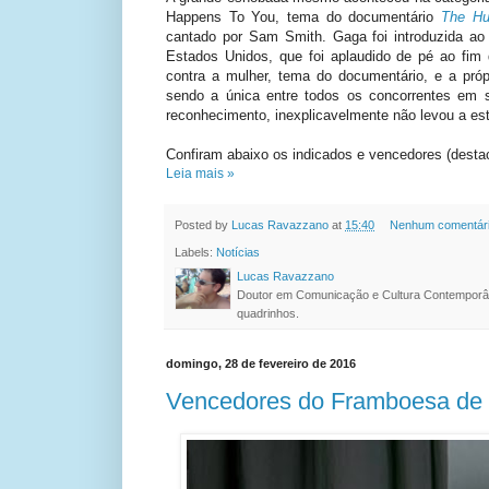
Happens To You, tema do documentário
The Hu
cantado por Sam Smith. Gaga foi introduzida ao
Estados Unidos, que foi aplaudido de pé ao fim
contra a mulher, tema do documentário, e a pró
sendo a única entre todos os concorrentes em s
reconhecimento, inexplicavelmente não levou a est
Confiram abaixo os indicados e vencedores (dest
Leia mais »
Posted by
Lucas Ravazzano
at
15:40
Nenhum comentár
Labels:
Notícias
Lucas Ravazzano
Doutor em Comunicação e Cultura Contemporâ
quadrinhos.
domingo, 28 de fevereiro de 2016
Vencedores do Framboesa de