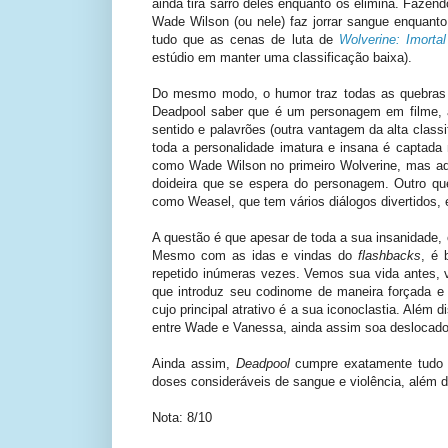
ainda tira sarro deles enquanto os elimina. Fazen
Wade Wilson (ou nele) faz jorrar sangue enquan
tudo que as cenas de luta de
Wolverine: Imortal
estúdio em manter uma classificação baixa).
Do mesmo modo, o humor traz todas as quebras d
Deadpool saber que é um personagem em filme, a
sentido e palavrões (outra vantagem da alta classi
toda a personalidade imatura e insana é captada
como Wade Wilson no primeiro Wolverine, mas aqu
doideira que se espera do personagem. Outro que
como Weasel, que tem vários diálogos divertidos,
A questão é que apesar de toda a sua insanidade,
Mesmo com as idas e vindas do
flashbacks
, é 
repetido inúmeras vezes. Vemos sua vida antes,
que introduz seu codinome de maneira forçada e
cujo principal atrativo é a sua iconoclastia. Alé
entre Wade e Vanessa, ainda assim soa deslocado d
Ainda assim,
Deadpool
cumpre exatamente tudo q
doses consideráveis de sangue e violência, além 
Nota: 8/10