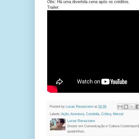
Obs:
Há uma divertida cena após os créditos.
Trailer:
Posted by
Lucas Ravazzano
at
16:35
Labels:
Ação
,
Aventura
,
Comédia
,
Crítica
,
Marvel
Lucas Ravazzano
Doutor em Comunicação e Cultura Contemporâ
quadrinhos.