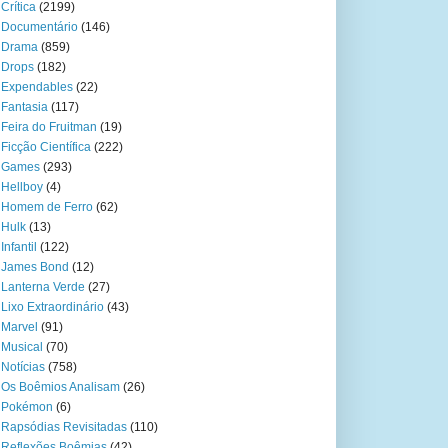
Crítica
(2199)
Documentário
(146)
Drama
(859)
Drops
(182)
Expendables
(22)
Fantasia
(117)
Feira do Fruitman
(19)
Ficção Científica
(222)
Games
(293)
Hellboy
(4)
Homem de Ferro
(62)
Hulk
(13)
Infantil
(122)
James Bond
(12)
Lanterna Verde
(27)
Lixo Extraordinário
(43)
Marvel
(91)
Musical
(70)
Notícias
(758)
Os Boêmios Analisam
(26)
Pokémon
(6)
Rapsódias Revisitadas
(110)
Reflexões Boêmias
(42)