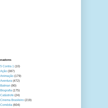
rcadores
5 Contra 1
(10)
Ação
(387)
Animação
(179)
Aventura
(472)
Batman
(90)
Biografia
(175)
Catástrofe
(24)
Cinema Brasileiro
(219)
Comédia
(604)