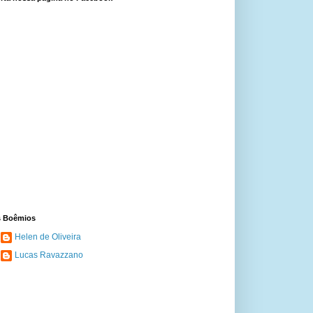
 Boêmios
Helen de Oliveira
Lucas Ravazzano