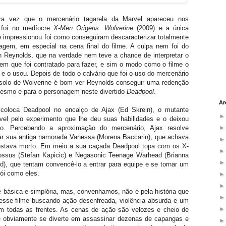
ira vez que o mercenário tagarela da Marvel apareceu nos
 foi no medíocre
X-Men Origens: Wolverine
(2009) e a única
e impressionou foi como conseguiram descaracterizar totalmente
agem, em especial na cena final do filme. A culpa nem foi do
n Reynolds, que na verdade nem teve a chance de interpretar o
em que foi contratado para fazer, e sim o modo como o filme o
 e o usou. Depois de todo o calvário que foi o uso do mercenário
 solo de Wolverine é bom ver Reynolds conseguir uma redenção
mesmo e para o personagem neste divertido
Deadpool
.
Ar
coloca Deadpool no encalço de Ajax (Ed Skrein), o mutante
vel pelo experimento que lhe deu suas habilidades e o deixou
do. Percebendo a aproximação do mercenário, Ajax resolve
ar sua antiga namorada Vanessa (Morena Baccarin), que achava
estava morto. Em meio a sua caçada Deadpool topa com os X-
ssus (Stefan Kapicic) e Negasonic Teenage Warhead (Brianna
nd), que tentam convencê-lo a entrar para equipe e se tornar um
rói como eles.
é básica e simplória, mas, convenhamos, não é pela história que
 esse filme buscando ação desenfreada, violência absurda e um
m todas as frentes. As cenas de ação são velozes e cheio de
ue obviamente se diverte em assassinar dezenas de capangas e