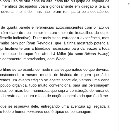
do bom uso de sua censura alta, cada tiro ou golpe de espada de
to membros decepados voam gloriosamente em direção à tela, é
deveriam ter sido, mas não foram (em parte pela decisão do
e quarta parede e referências autoconscientes com o fato de
lém claro de seu humor imaturo cheio de trocadilhos de duplo
ficação indicativa). Dizer mais seria estragar a experiência, mas
 muito bem por Ryan Reynolds, que já tinha mostrado potencial
i finalmente tem a liberdade necessária para dar vazão a toda
 merece destaque é o ator T.J Miller (da série
Silicon Valley
)
 e certamente improvisados, com Wade.
 o filme se apresenta de modo mais esquemático do que deveria.
basicamente o mesmo modelo de história de origem que já foi
 vemos um evento trágico se abater sobre ele, vemos uma cena
 pouco orgânica, tudo muito convencional para um personagem
m disso, por mais bem humorada que seja a construção do romance
o resto da loucura e falta de noção generalizada que é o filme.
ue se esperava dele, entregando uma aventura ágil regada a
de todo o humor
nonsense
que é típico do personagem.