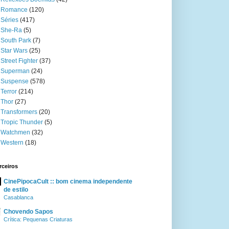
Romance
(120)
Séries
(417)
She-Ra
(5)
South Park
(7)
Star Wars
(25)
Street Fighter
(37)
Superman
(24)
Suspense
(578)
Terror
(214)
Thor
(27)
Transformers
(20)
Tropic Thunder
(5)
Watchmen
(32)
Western
(18)
rceiros
CinePipocaCult :: bom cinema independente
de estilo
Casablanca
Chovendo Sapos
Crítica: Pequenas Criaturas