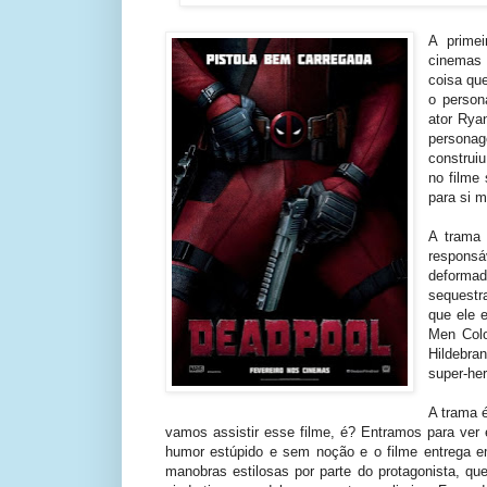
A prime
cinemas
coisa qu
o person
ator Rya
personag
construiu
no filme
para si 
A trama 
responsá
deforma
sequestr
que ele 
Men Colo
Hildebra
super-he
A trama 
vamos assistir esse filme, é? Entramos para ver
humor estúpido e sem noção e o filme entrega e
manobras estilosas por parte do protagonista, q