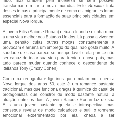
lado, mas também pela incerteza se será possível
transformar em lar a nova moradia. Este
Brooklin
trata
desses temas e principalmente de como os imigrantes foram
essenciais para a formação de suas principais cidades, em
especial Nova Iorque.
A jovem Eilis (Saiorse Ronan) deixa a Irlanda sozinha rumo
a uma vida melhor nos Estados Unidos. Lá passa a viver em
uma pensão cujas outras moças constantemente a
provocam e arruma um emprego do qual não gosta muito. A
saudade de casa parece ser insuportável e ela parece não
ser capaz de tocar sua vida para frente no novo país, mas
tudo parece mudar quando conhece o descendente de
italianos Tony (Emory Cohen).
Com uma cenografia e figurinos que emulam muito bem a
Nova Iorque dos anos 50, este é um romance bastante
tradicional, mas que funciona graças à química do casal de
protagonistas que constrói de modo bastante natural a
atração entre os dois. A jovem Saiorse Ronan faz de sua
Eilis uma jovem bastante quieta e introspectiva, mas
consegue revelar de modo cuidadoso e sutil o tormento
emocional experimentado por ela, chega a ser