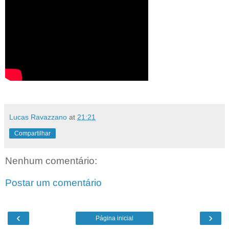
Lucas Ravazzano
at
21:21
Compartilhar
Nenhum comentário:
Postar um comentário
‹
›
Página inicial