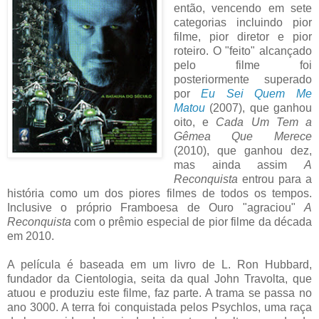
então, vencendo em sete
categorias incluindo pior
filme, pior diretor e pior
roteiro. O "feito" alcançado
pelo filme foi
posteriormente superado
por
Eu Sei Quem Me
Matou
(2007), que ganhou
oito, e
Cada Um Tem a
Gêmea Que Merece
(2010), que ganhou dez,
mas ainda assim
A
Reconquista
entrou para a
história como um dos piores filmes de todos os tempos.
Inclusive o próprio Framboesa de Ouro "agraciou"
A
Reconquista
com o prêmio especial de pior filme da década
em 2010.
A película é baseada em um livro de L. Ron Hubbard,
fundador da Cientologia, seita da qual John Travolta, que
atuou e produziu este filme, faz parte. A trama se passa no
ano 3000. A terra foi conquistada pelos Psychlos, uma raça