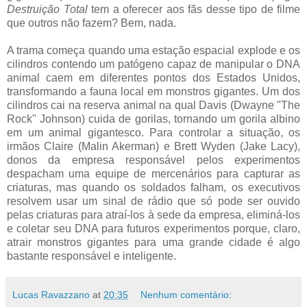
Destruição Total
tem a oferecer aos fãs desse tipo de filme
que outros não fazem? Bem, nada.
A trama começa quando uma estação espacial explode e os
cilindros contendo um patógeno capaz de manipular o DNA
animal caem em diferentes pontos dos Estados Unidos,
transformando a fauna local em monstros gigantes. Um dos
cilindros cai na reserva animal na qual Davis (Dwayne "The
Rock" Johnson) cuida de gorilas, tornando um gorila albino
em um animal gigantesco. Para controlar a situação, os
irmãos Claire (Malin Akerman) e Brett Wyden (Jake Lacy),
donos da empresa responsável pelos experimentos
despacham uma equipe de mercenários para capturar as
criaturas, mas quando os soldados falham, os executivos
resolvem usar um sinal de rádio que só pode ser ouvido
pelas criaturas para atraí-los à sede da empresa, eliminá-los
e coletar seu DNA para futuros experimentos porque, claro,
atrair monstros gigantes para uma grande cidade é algo
bastante responsável e inteligente.
Lucas Ravazzano
at
20:35
Nenhum comentário: