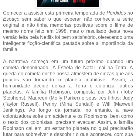
Comecei a assistir esta primeira temporada de
Perdidos no
Espaço
sem saber o que esperar, não conhecia a série
original e não tinha memórias positivas sobre o filme de
mesmo nome feito em 1998, mas o resultado desta nova
versão feita pela Netflix foi bem satisfatório, oferecendo uma
inteligente ficção-científica pautada sobre a importância da
família.
A narrativa começa em um futuro próximo quando um
cometa denominado "A Estrela de Natal" cai na Terra. A
queda do cometa enche nossa atmosfera de cinzas que aos
poucos vão tornando o planeta inabitável. Assim, a
humanidade decide deixar a Terra e colonizar outros
planetas.
A família Robinson, composta por John (Toby
Stephens), Maureen (Molly Parker) e seus três filhos: Judy
(Taylor Russell), Penny (Mina Sundall) e Will (Maxwell
Jenkings).
Ao longo da jornada, no entanto, a nave
colonizadora sofre um acidente e os Robinsons, bem como
o resto dos colonistas, precisam evacuar. Assim, a família
Robinson cai em um estranho planeta no qual precisarão
lutar para sobreviver e descobrir o que aconteceu com sua