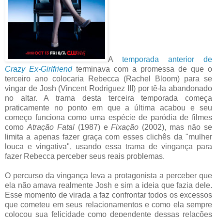
A
temporada anterior de
Crazy Ex-Girlfriend
terminava com a promessa de que o
terceiro ano colocaria Rebecca (Rachel Bloom) para se
vingar de Josh (Vincent Rodriguez III) por tê-la abandonado
no altar. A trama desta terceira temporada começa
praticamente no ponto em que a última acabou e seu
começo funciona como uma espécie de paródia de filmes
como
Atração Fatal
(1987) e
Fixação
(2002), mas não se
limita a apenas fazer graça com esses clichês da "mulher
louca e vingativa", usando essa trama de vingança para
fazer Rebecca perceber seus reais problemas.
O percurso da vingança leva a protagonista a perceber que
ela não amava realmente Josh e sim a ideia que fazia dele.
Esse momento de virada a faz confrontar todos os excessos
que cometeu em seus relacionamentos e como ela sempre
colocou sua felicidade como dependente dessas relações