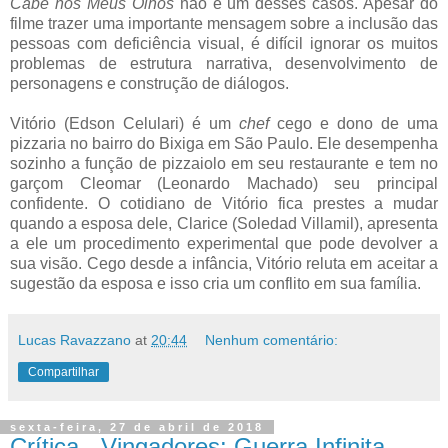
Cabe nos Meus Olhos
não é um desses casos. Apesar do
filme trazer uma importante mensagem sobre a inclusão das
pessoas com deficiência visual, é difícil ignorar os muitos
problemas de estrutura narrativa, desenvolvimento de
personagens e construção de diálogos.
Vitório (Edson Celulari) é um
chef
cego e dono de uma
pizzaria no bairro do Bixiga em São Paulo. Ele desempenha
sozinho a função de pizzaiolo em seu restaurante e tem no
garçom Cleomar (Leonardo Machado) seu principal
confidente. O cotidiano de Vitório fica prestes a mudar
quando a esposa dele, Clarice (Soledad Villamil), apresenta
a ele um procedimento experimental que pode devolver a
sua visão. Cego desde a infância, Vitório reluta em aceitar a
sugestão da esposa e isso cria um conflito em sua família.
Lucas Ravazzano
at
20:44
Nenhum comentário:
Compartilhar
sexta-feira, 27 de abril de 2018
Crítica - Vingadores: Guerra Infinita