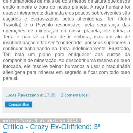
de humanoides de mais de dois metros de altura que desde
então mineira o ouro do nosso planeta. A raça humana foi
quase inteiramente dizimada e os poucos sobreviventes são
caçados e escravizados pelos alienígenas. Terl (John
Travolta) é o Psychlo responsável pela segurança das
operações de mineração no nosso planeta, ele odeia a
Terra e não vê a hora de ir embora, mas um ato de
insubordinação o faz ser "condenado" por seus superiores a
continuar trabalhando na Terra indefinidamente. Frustrado,
Terl bola um plano para enriquecer aos custos da
companhia de mineração. Ao descobrir uma reserva de ouro
intocada, ele resolve treinar humanos a usar o maquinário
alienígena para minerar em segredo e ficar com todo ouro
para si.
Lucas Ravazzano
at
17:09
2 comentários:
Compartilhar
quinta-feira, 5 de abril de 2018
Crítica - Crazy Ex-Girlfriend: 3ª