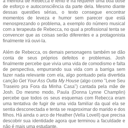
a melhora de Rebecca é lento e irá requerer uma boa dose
de esforço e autoconsciência da parte dela. Mesmo diante
dessas questões sérias, o texto consegue encontrar
momentos de leveza e humor sem parecer que está
menosprezando o problema, a exemplo do número musical
com a terapeuta de Rebecca, no qual a profissional tenta se
convencer que as coisas serão diferentes e a protagonista
finalmente irá ouvi-la.
Além de Rebecca, os demais personagens também se dão
conta de seus próprios defeitos e problemas. Josh
finalmente percebe que vivia uma vida de comodismo e falta
de perspectiva, empurrando sua vida com a barriga sem
fazer nada relevante com ela, algo pontuado pela divertida
canção
Get Your Ass Outta My House
(algo como "Leve Seu
Traseiro pra Fora da Minha Casa") cantada pela mãe de
Josh. Do mesmo modo, Paula (Donna Lynne Champlin)
percebe que todos os seus esquemas com Rebecca eram
uma tentativa de fugir de uma vida familiar da qual ela se
sentia desconectada e tenta se reaproximar do marido e dos
filhos. Há ainda o arco de Heather (Vella Lovell) que precisa
descobrir sua identidade agora que terminou a faculdade e
não é mais uma estudante.