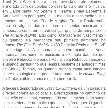
Trent (Paul Welsh) sobre ter sobrevivido um atropelamento
e morado com os coiotes do deserto ou o número musical
em Darryl canta
My Sperm is Healthy
("Meu Esperma é
Saudável" em português), cuja melodia e construção visual
remetem ao clipe
Me Too
de Meghan Trainor. Paula rouba
para si alguns dos melhores momentos musicais da
temporada como em sua descrição gráfica de um parto em
The Miracle of Birth
(algo como "O Milagre do Nascimento")
ou quando ela reencontra seu primeiro namorado no
número
The First Penis I Saw
("O Primeiro Pênis que Eu Vi"
em português). A temporada também mantêm a verve
paródica dos números musicais a exemplo daquele que
envolve Rebecca e o pai de Paula, com Rebecca dançando
e usando um figurino que lembra bastante os antigos filmes
de Shirley Temple, ou quando Nathan canta uma canção
sobre o zoológico que parece uma paródia de
Hotline Bling
do Drake, exibindo uma melodia bem similar.
A terceira temporada de
Crazy Ex-Girlfriend
dá um passo na
direção correta ao colocar sua protagonista no caminho de
evolução emocional, conseguindo equilibrar seu bom humor
com a seriedade dramática que a situação requer. O gancho
final desta temporada me deixou bastante curioso para o