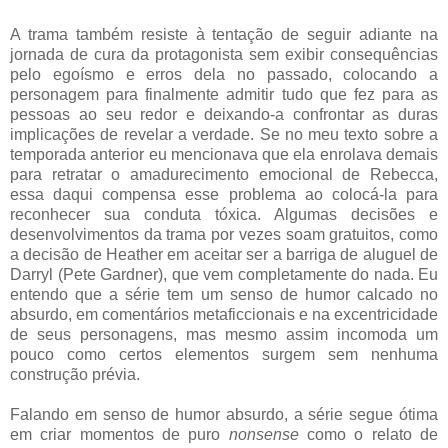
A trama também resiste à tentação de seguir adiante na
jornada de cura da protagonista sem exibir consequências
pelo egoísmo e erros dela no passado, colocando a
personagem para finalmente admitir tudo que fez para as
pessoas ao seu redor e deixando-a confrontar as duras
implicações de revelar a verdade. Se no meu texto sobre a
temporada anterior eu mencionava que ela enrolava demais
para retratar o amadurecimento emocional de Rebecca,
essa daqui compensa esse problema ao colocá-la para
reconhecer sua conduta tóxica. Algumas decisões e
desenvolvimentos da trama por vezes soam gratuitos, como
a decisão de Heather em aceitar ser a barriga de aluguel de
Darryl (Pete Gardner), que vem completamente do nada. Eu
entendo que a série tem um senso de humor calcado no
absurdo, em comentários metaficcionais e na excentricidade
de seus personagens, mas mesmo assim incomoda um
pouco como certos elementos surgem sem nenhuma
construção prévia.
Falando em senso de humor absurdo, a série segue ótima
em criar momentos de puro
nonsense
como o relato de