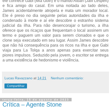
ele conhece Gabi (Mia Goth) e o marido Alban (Jalil Lespert)
e fica amigo do casal. Em uma noitada ao lado deles,
James acidentalmente atropela e mata um morador local.
Ele é preso no dia seguinte pelas autoridades da ilha e
condenado à morte e aí ele descobre o estranho sistema
judicial da ilha. Para não desencorajar o turismo, a ilha
oferece que os ricaços que frequentam o local assinem um
termo e paguem um valor para serem clonados e que o
clone seja executado em seu lugar. Assim James descobre
que não há consequência para os ricos na ilha e que Gabi
viaja para La Tolqa a anos apenas para exercitar seus
piores impulsos. Seduzido pela jovem, o escritor se entrega
a uma existência de hedonismo e violência.
Lucas Ravazzano
at
14:21
Nenhum comentário:
Compartilhar
terça-feira, 15 de agosto de 2023
Crítica – Agente Stone