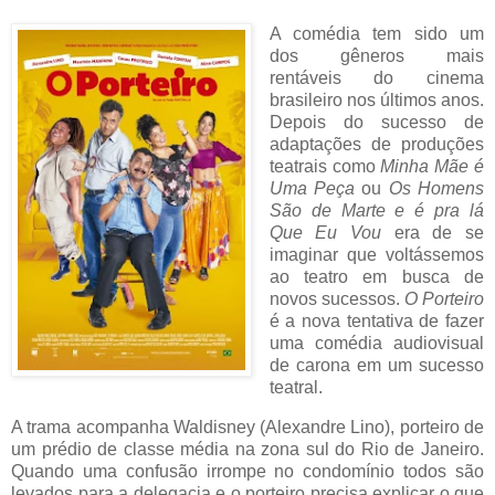
A comédia tem sido um
dos gêneros mais
rentáveis do cinema
brasileiro nos últimos anos.
Depois do sucesso de
adaptações de produções
teatrais como
Minha Mãe é
Uma Peça
ou
Os Homens
São de Marte e é pra lá
Que Eu Vou
era de se
imaginar que voltássemos
ao teatro em busca de
novos sucessos.
O Porteiro
é a nova tentativa de fazer
uma comédia audiovisual
de carona em um sucesso
teatral.
A trama acompanha Waldisney (Alexandre Lino), porteiro de
um prédio de classe média na zona sul do Rio de Janeiro.
Quando uma confusão irrompe no condomínio todos são
levados para a delegacia e o porteiro precisa explicar o que