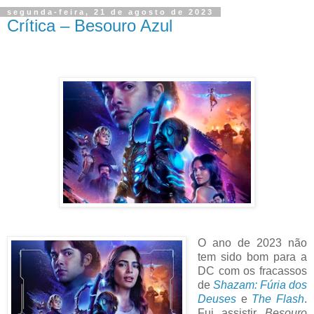
segunda-feira, 21 de agosto de 2023
Crítica – Besouro Azul
O ano de 2023 não
tem sido bom para a
DC com os fracassos
de
Shazam: Fúria dos
Deuses
e
The Flash
.
Fui assistir
Besouro