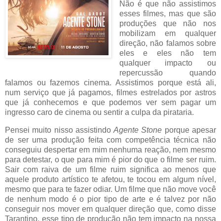
Não é que não assistimos
esses filmes, mas que são
produções que não nos
mobilizam em qualquer
direção, não falamos sobre
eles e eles não tem
qualquer impacto ou
repercussão quando
falamos ou fazemos cinema. Assistimos porque está ali,
num serviço que já pagamos, filmes estrelados por astros
que já conhecemos e que podemos ver sem pagar um
ingresso caro de cinema ou sentir a culpa da pirataria.
Pensei muito nisso assistindo
Agente Stone
porque apesar
de ser uma produção feita com competência técnica não
conseguiu despertar em mim nenhuma reação, nem mesmo
para detestar, o que para mim é pior do que o filme ser ruim.
Sair com raiva de um filme ruim significa ao menos que
aquele produto artístico te afetou, te tocou em algum nível,
mesmo que para te fazer odiar. Um filme que não move você
de nenhum modo é o pior tipo de arte e é talvez por não
conseguir nos mover em qualquer direção que, como disse
Tarantino, esse tipo de produção não tem impacto na nossa