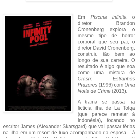
Em
Piscina Infinita
o
diretor Brandon
Cronenberg explora o
mesmo tipo de horror
corporal que seu pai, o
diretor David Cronenberg,
construiu tão bem ao
longo de sua carreira. O
resultado é algo que soa
como uma mistura de
Crash: Estranhos
Prazeres
(1996) com
Uma
Noite de Crime
(2013).
A trama se passa na
fictícia ilha de La Tolqa
(que parece remeter à
Indonésia), focando no
escritor James (Alexander Skarsgard) que vai passar férias
na ilha em um resort de luxo acompanhado da esposa. Lá