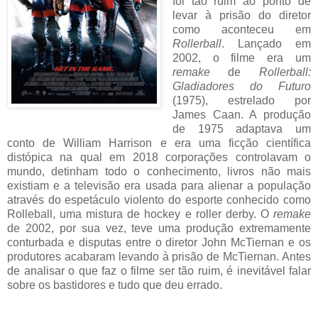
foi tão ruim ao ponto de
levar à prisão do diretor
como aconteceu em
Rollerball
. Lançado em
2002, o filme era um
remake
de
Rollerball:
Gladiadores do Futuro
(1975), estrelado por
James Caan. A produção
de 1975 adaptava um
conto de William Harrison e era uma ficção científica
distópica na qual em 2018 corporações controlavam o
mundo, detinham todo o conhecimento, livros não mais
existiam e a televisão era usada para alienar a população
através do espetáculo violento do esporte conhecido como
Rolleball, uma mistura de hockey e roller derby. O
remake
de 2002, por sua vez, teve uma produção extremamente
conturbada e disputas entre o diretor John McTiernan e os
produtores acabaram levando à prisão de McTiernan. Antes
de analisar o que faz o filme ser tão ruim, é inevitável falar
sobre os bastidores e tudo que deu errado.