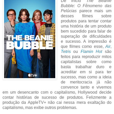
De início
The Beanie
Bubble: O Fênomeno das
Pelúcias
parece mais um
desses filmes sobre
produtos para tentar contar
uma história de um produto
bem sucedido para falar de
superação de dificuldades
e sucesso. A impressão é
que filmes como esse,
Air
,
Tetris
ou
Flamin Hot
são
feitos para reproduzir mitos
capitalistas sobre como
basta trabalhar duro e
acreditar em si para ter
sucesso, mas como a ideia
de meritocracia já não
convence tanto e vivemos
em um desencanto com o capitalismo, Hollywood decide
contar histórias de sucesso de produtos. Felizmente a
produção da AppleTV+ não cai nessa mera exaltação do
capitalismo, mas exibe outros problemas.