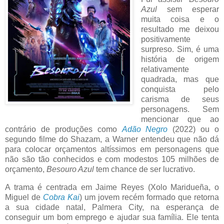
Azul
sem esperar
muita coisa e o
resultado me deixou
positivamente
surpreso. Sim, é uma
história de origem
relativamente
quadrada, mas que
conquista pelo
carisma de seus
personagens. Sem
mencionar que ao
contrário de produções como
Adão Negro
(2022) ou o
segundo filme do Shazam, a Warner entendeu que não dá
para colocar orçamentos altíssimos em personagens que
não são tão conhecidos e com modestos 105 milhões de
orçamento,
Besouro Azul
tem chance de ser lucrativo.
A trama é centrada em Jaime Reyes (Xolo Maridueña, o
Miguel de
Cobra Kai
) um jovem recém formado que retorna
a sua cidade natal, Palmera City, na esperança de
conseguir um bom emprego e ajudar sua família. Ele tenta