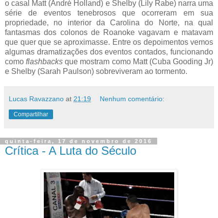
o casal Matt (André Holland) e Shelby (Lily Rabe) narra uma
série de eventos tenebrosos que ocorreram em sua
propriedade, no interior da Carolina do Norte, na qual
fantasmas dos colonos de Roanoke vagavam e matavam
que quer que se aproximasse. Entre os depoimentos vemos
algumas dramatizações dos eventos contados, funcionando
como
flashbacks
que mostram como Matt (Cuba Gooding Jr)
e Shelby (Sarah Paulson) sobreviveram ao tormento.
Lucas Ravazzano
at
21:19
Nenhum comentário:
Compartilhar
quinta-feira, 17 de novembro de 2016
Crítica - A Luta do Século