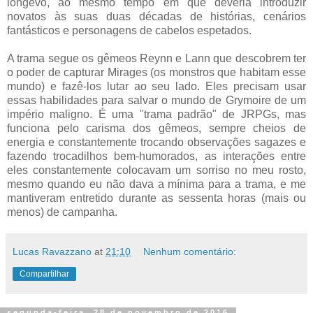
longevo, ao mesmo tempo em que deveria introduzir
novatos às suas duas décadas de histórias, cenários
fantásticos e personagens de cabelos espetados.
A trama segue os gêmeos Reynn e Lann que descobrem ter
o poder de capturar Mirages (os monstros que habitam esse
mundo) e fazê-los lutar ao seu lado. Eles precisam usar
essas habilidades para salvar o mundo de Grymoire de um
império maligno. É uma "trama padrão" de JRPGs, mas
funciona pelo carisma dos gêmeos, sempre cheios de
energia e constantemente trocando observações sagazes e
fazendo trocadilhos bem-humorados, as interações entre
eles constantemente colocavam um sorriso no meu rosto,
mesmo quando eu não dava a mínima para a trama, e me
mantiveram entretido durante as sessenta horas (mais ou
menos) de campanha.
Lucas Ravazzano
at
21:10
Nenhum comentário:
Compartilhar
segunda-feira, 28 de novembro de 2016