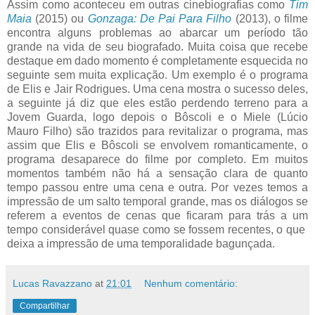
Assim como aconteceu em outras cinebiografias como
Tim
Maia
(2015) ou
Gonzaga: De Pai Para Filho
(2013), o filme
encontra alguns problemas ao abarcar um período tão
grande na vida de seu biografado. Muita coisa que recebe
destaque em dado momento é completamente esquecida no
seguinte sem muita explicação. Um exemplo é o programa
de Elis e Jair Rodrigues. Uma cena mostra o sucesso deles,
a seguinte já diz que eles estão perdendo terreno para a
Jovem Guarda, logo depois o Bôscoli e o Miele (Lúcio
Mauro Filho) são trazidos para revitalizar o programa, mas
assim que Elis e Bôscoli se envolvem romanticamente, o
programa desaparece do filme por completo. Em muitos
momentos também não há a sensação clara de quanto
tempo passou entre uma cena e outra. Por vezes temos a
impressão de um salto temporal grande, mas os diálogos se
referem a eventos de cenas que ficaram para trás a um
tempo considerável quase como se fossem recentes, o que
deixa a impressão de uma temporalidade bagunçada.
Lucas Ravazzano
at
21:01
Nenhum comentário:
Compartilhar