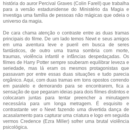
história do auror Percival Graves (Colin Farell) que trabalha
para a versão estadunidense do Ministério da Magia e
investiga uma família de pessoas não mágicas que odeia o
universo da magia.
De cara chama atenção o contraste entre as duas tramas
principais do filme. De um lado temos Newt e seus amigos
em uma aventura leve e pueril em busca de seres
fantásticos, de outro uma trama sombria com morte,
traumas, violência infantil e infâncias despedaçadas. Os
filmes de Harry Potter sempre souberam equilibrar leveza e
seriedade, mas lá eram os mesmos protagonistas que
passavam por entre essas duas situações e tudo parecia
orgânico. Aqui, com duas tramas em tons opostos correndo
em paralelo e demorando para se encontrarem, fica a
sensação de que pegaram ideias para dois filmes distintos e
colocaram juntas para tentar preencher a minutagem
necessária para um longa metragem. É esquisito e
contrastante ver o Newt fazendo uma divertida dança de
acasalamento para capturar uma criatura e logo em seguida
vermos Credence (Ezra Miller) sofrer uma brutal violência
psicológica.