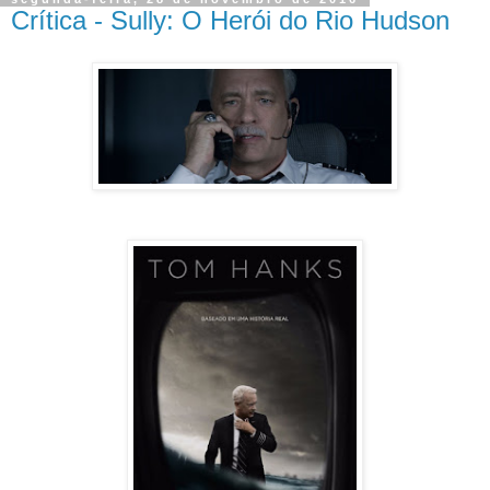
Crítica - Sully: O Herói do Rio Hudson