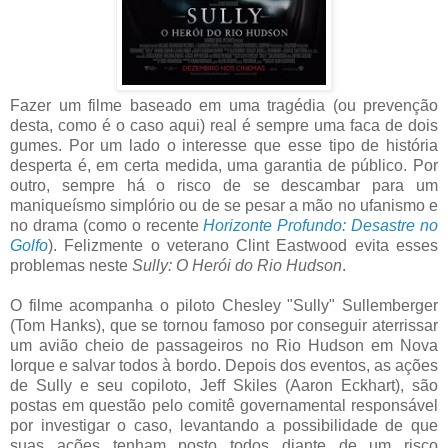
Fazer um filme baseado em uma tragédia (ou prevenção
desta, como é o caso aqui) real é sempre uma faca de dois
gumes. Por um lado o interesse que esse tipo de história
desperta é, em certa medida, uma garantia de público. Por
outro, sempre há o risco de se descambar para um
maniqueísmo simplório ou de se pesar a mão no ufanismo e
no drama (como o recente
Horizonte Profundo: Desastre no
Golfo
). Felizmente o veterano Clint Eastwood evita esses
problemas neste
Sully: O Herói do Rio Hudson
.
O filme acompanha o piloto Chesley "Sully" Sullemberger
(Tom Hanks), que se tornou famoso por conseguir aterrissar
um avião cheio de passageiros no Rio Hudson em Nova
Iorque e salvar todos à bordo. Depois dos eventos, as ações
de Sully e seu copiloto, Jeff Skiles (Aaron Eckhart), são
postas em questão pelo comitê governamental responsável
por investigar o caso, levantando a possibilidade de que
suas ações tenham posto todos diante de um risco