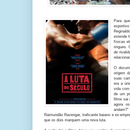
Para qu
esportiv
Reginald
estende 
físicas e
ringues.
de rival
relacion
O docume
origem d
suas carr
era a ún
vida com
de um pr
filme sa
agora os
andam?" 
Raimundão Ravengar, traficante baiano e ex-empres
que os dois marquem uma nova luta.