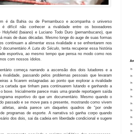
em é da Bahia ou de Pernambuco e acompanha o universo
o é difícil não conhecer a rivalidade entre os boxeadores
o Holyfield (baiano) e Luciano Todo Duro (pernambucano), que
há mais de duas décadas. Mesmo longe do auge de suas formas
les continuam a alimentar essa rivalidade e se enfrentarem nos
 O documentário
A Luta do Século
, tenta recuperar essa história
idade esportiva, ao mesmo tempo que pensa no modo como nos
amos com nossos ídolos.
Ar
ntário começa narrando a ascensão dos dois lutadores e a
a rivalidade, passando pelos problemas pessoais que levaram
eiras a ficarem estagnadas ao ponto que explorar a rivalidade
ica cartada que tinham para continuarem lutando e ganhando a
 o boxe. Inicialmente parece mais uma grande reportagem saída
ograma esportivo do que um documentário. Mesmo quando o
i do passado e se move para o presente, mostrando como vivem
 atletas, ainda parece um daqueles quadros de "por onde
de programas de esporte. A narrativa só ganha corpo quando
ário dos dois, sai da cadeia em liberdade condicional e sugere