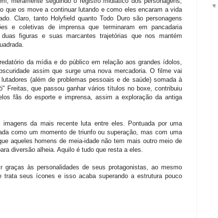
agem, meramente seguindo o registro midiático dos personagens,
o que os move a continuar lutando e como eles encaram a vida
ado. Claro, tanto Holyfield quanto Todo Duro são personagens
ões e coletivas de imprensa que terminaram em pancadaria
 duas figuras e suas marcantes trajetórias que nos mantém
uadrada.
datório da mídia e do público em relação aos grandes ídolos,
obscuridade assim que surge uma nova mercadoria. O filme vai
 lutadores (além de problemas pessoais e de saúde) somada à
 Freitas, que passou ganhar vários títulos no boxe, contribuiu
los fãs do esporte e imprensa, assim a exploração da antiga
r imagens da mais recente luta entre eles. Pontuada por uma
ratada como um momento de triunfo ou superação, mas com uma
 que aqueles homens de meia-idade não tem mais outro meio de
ra diversão alheia. Aquilo é tudo que resta a eles.
ir graças às personalidades de seus protagonistas, ao mesmo
trata seus ícones e isso acaba superando a estrutura pouco