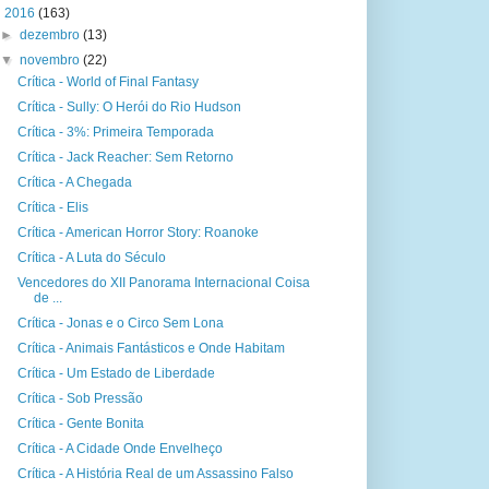
▼
2016
(163)
►
dezembro
(13)
▼
novembro
(22)
Crítica - World of Final Fantasy
Crítica - Sully: O Herói do Rio Hudson
Crítica - 3%: Primeira Temporada
Crítica - Jack Reacher: Sem Retorno
Crítica - A Chegada
Crítica - Elis
Crítica - American Horror Story: Roanoke
Crítica - A Luta do Século
Vencedores do XII Panorama Internacional Coisa
de ...
Crítica - Jonas e o Circo Sem Lona
Crítica - Animais Fantásticos e Onde Habitam
Crítica - Um Estado de Liberdade
Crítica - Sob Pressão
Crítica - Gente Bonita
Crítica - A Cidade Onde Envelheço
Crítica - A História Real de um Assassino Falso