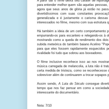
A partir daí o filme deixa seu caráter de report
para entender melhor quem são aquelas pessoas, 
agora que seus anos de glória já estão no pass
divertidíssimos com suas constantes provocaç
generalizada e é justamente o carisma dessas
interessados no filme, mesmo com sua estrutura q
Há também a ideia de um certo comportamento pre
empurrando-os para escanteio e relegando-os à 
mostrando como a queda de rendimento dos dois
subida meteórica do também baiano Acelino "Popó"
para que eles fossem rapidamente esquecidos pe
rivalidade foi tudo que sobrou aos boxeadores.
O filme inclusive reconhece isso ao nos mostra
música carregada de melancolia, a luta não é t
certa medida de tristeza, como se reconhecesse
sobreviver além de continuarem a trocar sopapos pa
Assim sendo,
A Luta do Século
consegue divert
tempo que nos faz pensar em como a sociedade 
interessante do documentário.
Nota: 7/10