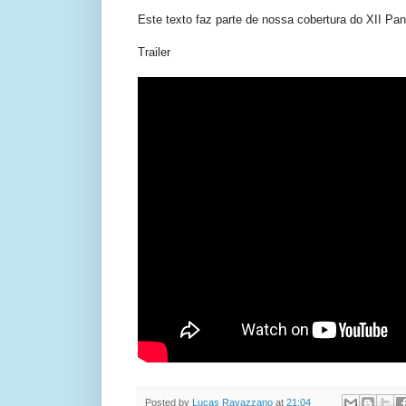
Este texto faz parte de nossa cobertura do XII Pa
Trailer
Posted by
Lucas Ravazzano
at
21:04