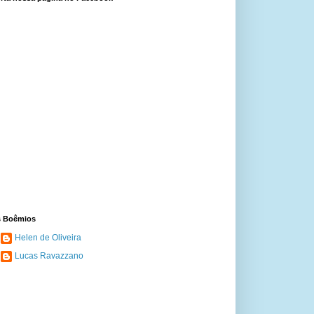
 Boêmios
Helen de Oliveira
Lucas Ravazzano