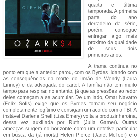
quarta e última
temporada. A primeira
parte do ano
derradeiro da série,
porém, consegue
entregar algo mais
próximo da qualidade
de seus dois
primeiros anos.
A trama continua no
ponto em que a anterior parou, com os Byrdes lidando com
as consequências da morte do irmão de Wendy (Laura
Linney) e da advogada do cartel. A família não tem muito
tempo para respirar, no entanto, já que as pressões ao redor
deles começam a se acumular. De um lado, Omar Navarro
(Felix Solis) exige que os Byrdes tornam seu negócio
completamente legítimo e consigam um acordo com o FBI. A
instável Darlene Snell (Lisa Emery) volta a produzir heroína,
dessa vez auxiliada por Ruth (Julia Garner). Outras
ameaças surgem no horizonte como um detetive particular
em busca da (já morta) Helen Pierce (Janet McTeer) e o