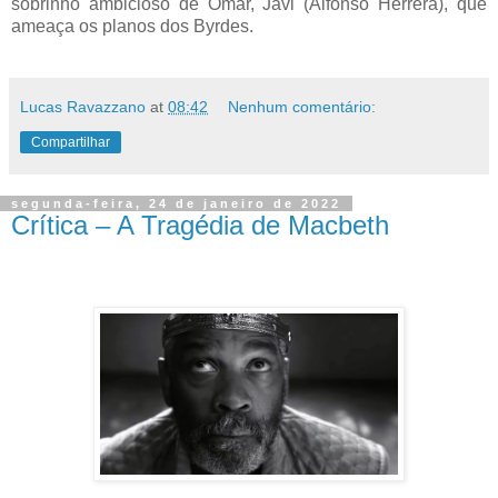
sobrinho ambicioso de Omar, Javi (Alfonso Herrera), que
ameaça os planos dos Byrdes.
Lucas Ravazzano
at
08:42
Nenhum comentário:
Compartilhar
segunda-feira, 24 de janeiro de 2022
Crítica – A Tragédia de Macbeth