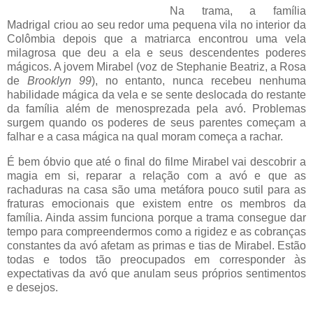
Na trama, a família
Madrigal criou ao seu redor uma pequena vila no interior da
Colômbia depois que a matriarca encontrou uma vela
milagrosa que deu a ela e seus descendentes poderes
mágicos. A jovem Mirabel (voz de Stephanie Beatriz, a Rosa
de
Brooklyn 99
), no entanto, nunca recebeu nenhuma
habilidade mágica da vela e se sente deslocada do restante
da família além de menosprezada pela avó. Problemas
surgem quando os poderes de seus parentes começam a
falhar e a casa mágica na qual moram começa a rachar.
É bem óbvio que até o final do filme Mirabel vai descobrir a
magia em si, reparar a relação com a avó e que as
rachaduras na casa são uma metáfora pouco sutil para as
fraturas emocionais que existem entre os membros da
família. Ainda assim funciona porque a trama consegue dar
tempo para compreendermos como a rigidez e as cobranças
constantes da avó afetam as primas e tias de Mirabel. Estão
todas e todos tão preocupados em corresponder às
expectativas da avó que anulam seus próprios sentimentos
e desejos.