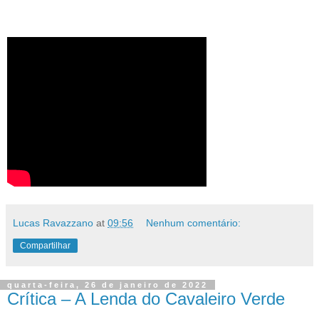
Lucas Ravazzano
at
09:56
Nenhum comentário:
Compartilhar
quarta-feira, 26 de janeiro de 2022
Crítica – A Lenda do Cavaleiro Verde