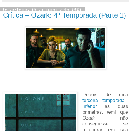
terça-feira, 25 de janeiro de 2022
Crítica – Ozark: 4ª Temporada (Parte 1)
Depois de uma
terceira temporada
inferior
às duas
primeiras, temi que
Ozark
não
conseguisse se
recuperar em sua