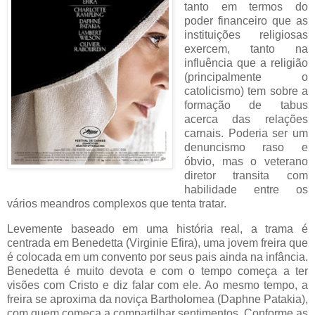
tanto em termos do
poder financeiro que as
instituições religiosas
exercem, tanto na
influência que a religião
(principalmente o
catolicismo) tem sobre a
formação de tabus
acerca das relações
carnais. Poderia ser um
denuncismo raso e
óbvio, mas o veterano
diretor transita com
habilidade entre os
vários meandros complexos que tenta tratar.
Levemente baseado em uma história real, a trama é
centrada em Benedetta (Virginie Efira), uma jovem freira que
é colocada em um convento por seus pais ainda na infância.
Benedetta é muito devota e com o tempo começa a ter
visões com Cristo e diz falar com ele. Ao mesmo tempo, a
freira se aproxima da noviça Bartholomea (Daphne Patakia),
com quem começa a compartilhar sentimentos. Conforme as