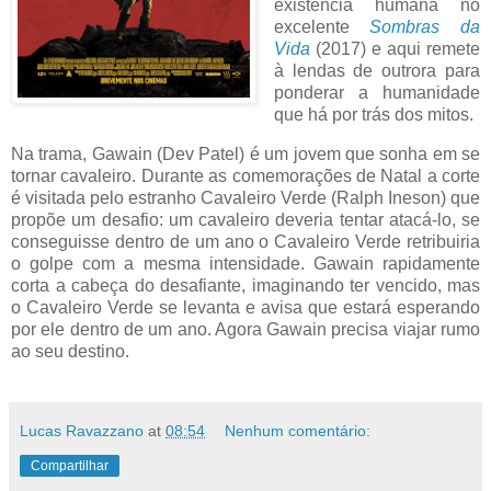
existência humana no
excelente
Sombras da
Vida
(2017) e aqui remete
à lendas de outrora para
ponderar a humanidade
que há por trás dos mitos.
Na trama, Gawain (Dev Patel) é um jovem que sonha em se
tornar cavaleiro. Durante as comemorações de Natal a corte
é visitada pelo estranho Cavaleiro Verde (Ralph Ineson) que
propõe um desafio: um cavaleiro deveria tentar atacá-lo, se
conseguisse dentro de um ano o Cavaleiro Verde retribuiria
o golpe com a mesma intensidade. Gawain rapidamente
corta a cabeça do desafiante, imaginando ter vencido, mas
o Cavaleiro Verde se levanta e avisa que estará esperando
por ele dentro de um ano. Agora Gawain precisa viajar rumo
ao seu destino.
Lucas Ravazzano
at
08:54
Nenhum comentário:
Compartilhar