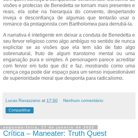
visões e profecias de Benedetta se tornam mais presentes e
reais, ela sobe na hierarquia do convento, despertando
inveja e desconfiança de algumas que tentarão usar o
romance da protagonista com Bartholomea para derrubá-la.
A narrativa é inteligente em deixar a conduta de Benedetta e
seu fervor religioso como algo ambíguo no sentido de nunca
explicitar se as visões que ela tem são de fato algo
sobrenatural, fruto de algum transtorno mental ou uma
enganação pura e simples. A personagem parece acreditar
com fervor em tudo que diz e faz, mostrando como uma
crença cega pode dar espaço para um senso inquestionável
de superioridade moral que desponta para radicalismo.
Lucas Ravazzano
at
17:50
Nenhum comentário:
Compartilhar
segunda-feira, 17 de janeiro de 2022
Crítica – Maneater: Truth Quest