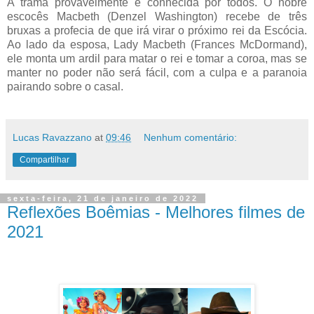
A trama provavelmente é conhecida por todos. O nobre
escocês Macbeth (Denzel Washington) recebe de três
bruxas a profecia de que irá virar o próximo rei da Escócia.
Ao lado da esposa, Lady Macbeth (Frances McDormand),
ele monta um ardil para matar o rei e tomar a coroa, mas se
manter no poder não será fácil, com a culpa e a paranoia
pairando sobre o casal.
Lucas Ravazzano
at
09:46
Nenhum comentário:
Compartilhar
sexta-feira, 21 de janeiro de 2022
Reflexões Boêmias - Melhores filmes de
2021