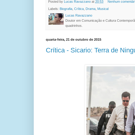
Posted by
Lucas Ravazzano
at
20:53
Nenhum comentár
Labels:
Biografia
,
Crítica
,
Drama
,
Musical
Lucas Ravazzano
Doutor em Comunicação e Cultura Contemporâ
quadrinhos.
quarta-feira, 21 de outubro de 2015
Crítica - Sicario: Terra de Nin