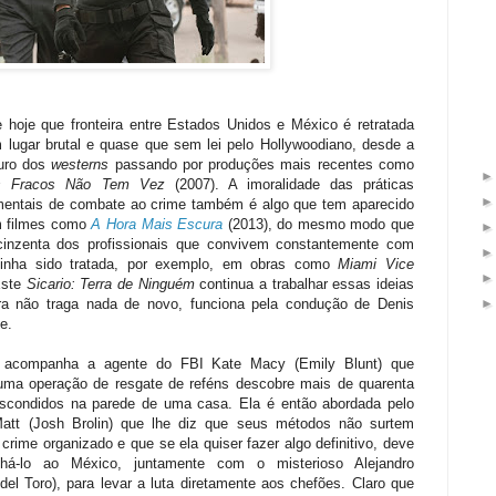
 hoje que fronteira entre Estados Unidos e México é retratada
lugar brutal e quase que sem lei pelo Hollywoodiano, desde a
ouro dos
westerns
passando por produções mais recentes como
s Fracos Não Tem Vez
(2007). A imoralidade das práticas
entais de combate ao crime também é algo que tem aparecido
m filmes como
A Hora Mais Escura
(2013), do mesmo modo que
cinzenta dos profissionais que convivem constantemente com
 tinha sido tratada, por exemplo, em obras como
Miami Vice
Este
Sicario: Terra de Ninguém
continua a trabalhar essas ideias
a não traga nada de novo, funciona pela condução de Denis
e.
 acompanha a agente do FBI Kate Macy (Emily Blunt) que
uma operação de resgate de reféns descobre mais de quarenta
scondidos na parede de uma casa. Ela é então abordada pelo
att (Josh Brolin) que lhe diz que seus métodos não surtem
 crime organizado e que se ela quiser fazer algo definitivo, deve
há-lo ao México, juntamente com o misterioso Alejandro
 del Toro), para levar a luta diretamente aos chefões. Claro que