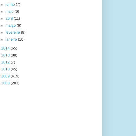
►
junho
(7)
►
maio
(6)
►
abril
(11)
►
março
(6)
►
fevereiro
(8)
►
janeiro
(10)
►
2014
(65)
►
2013
(88)
►
2012
(7)
►
2010
(45)
►
2009
(419)
►
2008
(283)