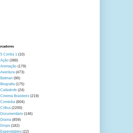
rcadores
5 Contra 1
(10)
Ação
(388)
Animação
(179)
Aventura
(473)
Batman
(90)
Biografia
(175)
Catástrofe
(24)
Cinema Brasileiro
(219)
Comédia
(604)
Crítica
(2200)
Documentário
(146)
Drama
(859)
Drops
(182)
Expendables
(22)