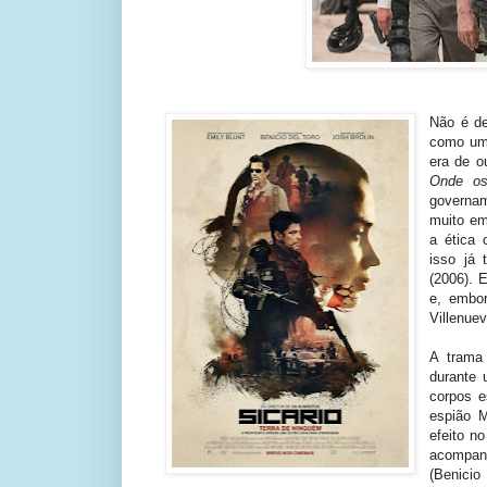
Não é de
como um 
era de 
Onde o
governam
muito e
a ética 
isso já
(2006). 
e, embor
Villenuev
A trama
durante 
corpos e
espião M
efeito no
acompan
(Benicio