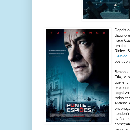
Depois d
daquilo 
fraco
Ca
um ótimo
Ridley 
Perdido
positivo 
Baseada 
Fria, e
que é ch
espionar
negativa
todos te
entanto
encenaç
condená
avião e
começa
negociaç