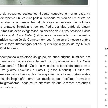
o de pequenos traficantes discute negócios em uma casa na
, de repente um veículo policial blindado munido de um aríete na
a arrebenta a parede frontal da casa e dezenas de policiais
te armados invadem o recinto. Podia ser algo saído de algum
 filmes de ação exagerados da década de 80 tipo
Stallone Cobra
ou
Comando Para Matar
(1985), mas na verdade foram eventos
orridos na região de Compton em Los Angeles e é nesse cenário
es e forte intervenção policial que surge o grupo de
rap
N.W.A
it Attitudes).
Ar
acompanha a trajetória do grupo, de suas origens humildes em
 aos anos de sucesso, focando principalmente em Ice Cube
Jackson Jr, filho de Cube na vida real e parecidíssimo com o
. Dre (Corey Hawkins) e Eazy-E (Jason Mitchell). O filme vai
uela estrutura básica de cinebiografias de artistas, tratando das
ades, da inspiração para suas músicas, dos conflitos internos e
om gravadoras, nada muito diferente do que já vimos em outros
obre músicos.