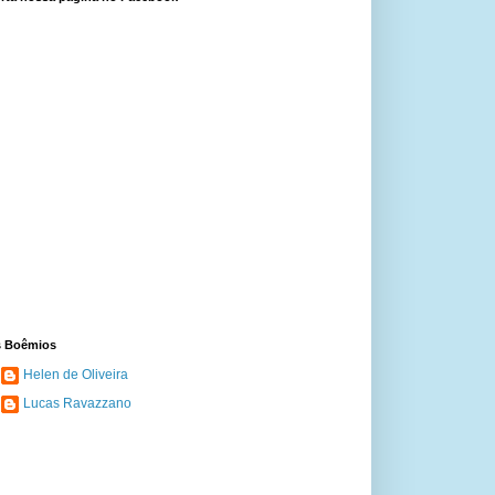
 Boêmios
Helen de Oliveira
Lucas Ravazzano