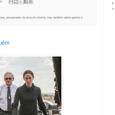
io:
nea, pesquisador da área de cinema, mas também adora games e
guém