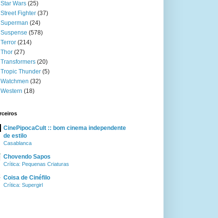
Star Wars
(25)
Street Fighter
(37)
Superman
(24)
Suspense
(578)
Terror
(214)
Thor
(27)
Transformers
(20)
Tropic Thunder
(5)
Watchmen
(32)
Western
(18)
rceiros
CinePipocaCult :: bom cinema independente
de estilo
Casablanca
Chovendo Sapos
Crítica: Pequenas Criaturas
Coisa de Cinéfilo
Crítica: Supergirl