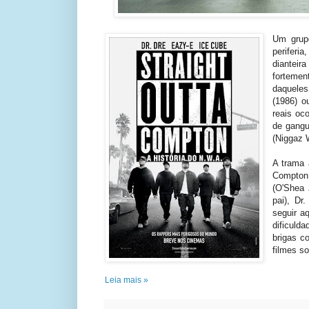
Um grup
periferia
dianteir
fortemen
daqueles
(1986) 
reais oc
de gangu
(Niggaz W
A trama 
Compton
(O'Shea 
pai), Dr
seguir aq
dificuld
brigas c
filmes s
Leia mais »