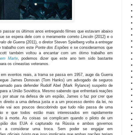
e passar os últimos anos entregando filmes que estavam abaixo
que se espera dele com o meramente correto
Lincoln
(2012) e o
valo de Guerra
(2011), o diretor Steven Spielberg volta a entregar
 trabalho com este
Ponte dos Espiões
e se considerarmos que
Scott também voltou a encantar com um ótimo trabalho em
 em Marte
, podemos dizer que este ano tem sido bastante
para os cineastas veteranos.
em eventos reais, a trama se passa em 1957, auge da Guerra
 segue James Donovan (Tom Hanks) um advogado de seguros
amado para defender Rudolf Abel (Mark Rylance) suspeito de
 para a União Soviética. Mesmo sabendo que enfrentará reações
s por atuar na defesa de um espião, James o faz por crer que
m direito a uma defesa justa e a um processo dentro da lei, no
 ele vai aos poucos descobrindo que tudo não passa de uma
ão e que todos estão mais interessados em rapidamente
-lo à morte. As coisas se complicam quando o piloto de um
spião dos EUA é capturado na Rússia e ambos governos
m a considerar uma troca. Sem poder se engajar em
ões oficiais (visto que isso implicaria que ambas nações teriam