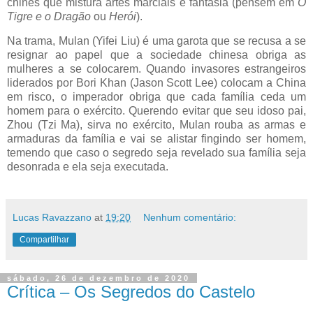
chinês que mistura artes marciais e fantasia (pensem em
O
Tigre e o Dragão
ou
Herói
).
Na trama, Mulan (Yifei Liu) é uma garota que se recusa a se
resignar ao papel que a sociedade chinesa obriga as
mulheres a se colocarem. Quando invasores estrangeiros
liderados por Bori Khan (Jason Scott Lee) colocam a China
em risco, o imperador obriga que cada família ceda um
homem para o exército. Querendo evitar que seu idoso pai,
Zhou (Tzi Ma), sirva no exército, Mulan rouba as armas e
armaduras da família e vai se alistar fingindo ser homem,
temendo que caso o segredo seja revelado sua família seja
desonrada e ela seja executada.
Lucas Ravazzano
at
19:20
Nenhum comentário:
Compartilhar
sábado, 26 de dezembro de 2020
Crítica – Os Segredos do Castelo