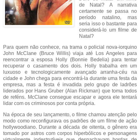
de Natal? A narrativa
certamente se passa no
período natalino, mas
seria isso o bastante para
considerá-lo um filme de
Natal?
Para quem não conhece, na trama o policial nova-iorquino
John McClane (Bruce Willis) viaja até Los Angeles para
reencontrar a esposa Holly (Bonnie Bedelia) para tentar
recuperar o casamento dos dois. Holly trabalha em um
luxuoso e tecnologicamente avançado arranha-céu na
cidade e John chega para encontrá-la durante uma festa da
empresa, mas a festa é invadida pelo grupo de ladrões
liderados por Hans Gruber (Alan Rickman) que toma todos
de reféns. McClane consegue escapar e agora ele tentará
lidar com os criminosos por conta própria.
Na época de seu lançamento, o filme chamou atenção pelo
modo como reconfigurava os padrões de um filme de ação
hollywoodiano. Durante a década de oitenta, o gênero era
tomado por astros com corpos hiperbólicos e personagens
virtualmente indestrutíveis que despachavam hordas de