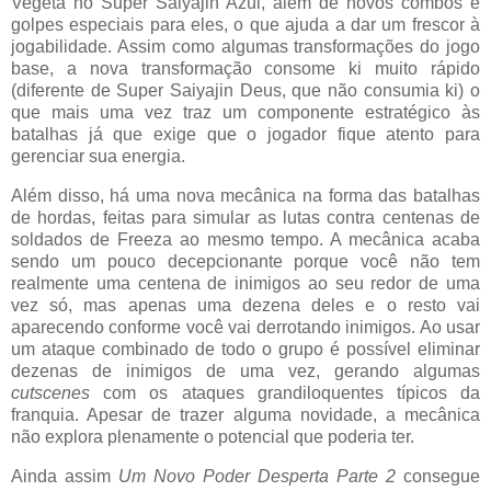
Vegeta no Super Saiyajin Azul, além de novos combos e
golpes especiais para eles, o que ajuda a dar um frescor à
jogabilidade. Assim como algumas transformações do jogo
base, a nova transformação consome ki muito rápido
(diferente de Super Saiyajin Deus, que não consumia ki) o
que mais uma vez traz um componente estratégico às
batalhas já que exige que o jogador fique atento para
gerenciar sua energia.
Além disso, há uma nova mecânica na forma das batalhas
de hordas, feitas para simular as lutas contra centenas de
soldados de Freeza ao mesmo tempo. A mecânica acaba
sendo um pouco decepcionante porque você não tem
realmente uma centena de inimigos ao seu redor de uma
vez só, mas apenas uma dezena deles e o resto vai
aparecendo conforme você vai derrotando inimigos. Ao usar
um ataque combinado de todo o grupo é possível eliminar
dezenas de inimigos de uma vez, gerando algumas
cutscenes
com os ataques grandiloquentes típicos da
franquia. Apesar de trazer alguma novidade, a mecânica
não explora plenamente o potencial que poderia ter.
Ainda assim
Um Novo Poder Desperta Parte 2
consegue