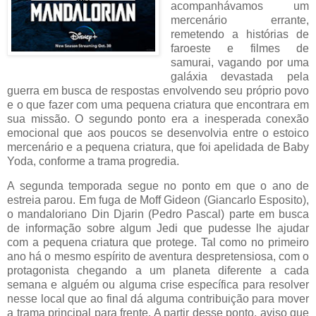
acompanhávamos um
mercenário errante,
remetendo a histórias de
faroeste e filmes de
samurai, vagando por uma
galáxia devastada pela
guerra em busca de respostas envolvendo seu próprio povo
e o que fazer com uma pequena criatura que encontrara em
sua missão. O segundo ponto era a inesperada conexão
emocional que aos poucos se desenvolvia entre o estoico
mercenário e a pequena criatura, que foi apelidada de Baby
Yoda, conforme a trama progredia.
A segunda temporada segue no ponto em que o ano de
estreia parou. Em fuga de Moff Gideon (Giancarlo Esposito),
o mandaloriano Din Djarin (Pedro Pascal) parte em busca
de informação sobre algum Jedi que pudesse lhe ajudar
com a pequena criatura que protege. Tal como no primeiro
ano há o mesmo espírito de aventura despretensiosa, com o
protagonista chegando a um planeta diferente a cada
semana e alguém ou alguma crise específica para resolver
nesse local que ao final dá alguma contribuição para mover
a trama principal para frente. A partir desse ponto, aviso que