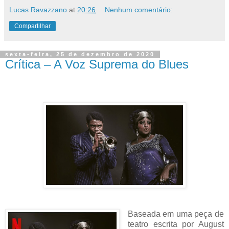
Lucas Ravazzano
at
20:26
Nenhum comentário:
Compartilhar
sexta-feira, 25 de dezembro de 2020
Crítica – A Voz Suprema do Blues
Baseada em uma peça de
teatro escrita por August