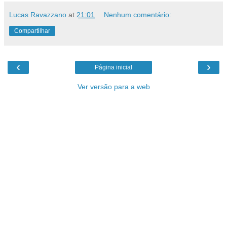
Lucas Ravazzano
at
21:01
Nenhum comentário:
Compartilhar
‹
›
Página inicial
Ver versão para a web