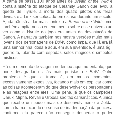
A trama se passa 100 anos antes de
Breath of the Wild
e
conta a história do ataque de Calamity Ganon que levou à
queda de Hyrule, a morte dos quatro pilotos das feras
divinas e a Link ser colocado em estase durante um século.
Ajuda não só a dar mais contexto a
Breath of the Wild
como
também amplia nosso entendimento sobre esse universo ao
ver como a Hyrule do jogo era antes da devastação de
Ganon. A narrativa também nos mostra versões muito mais
jovens dos personagens de
BoW
, como Impa, que lá era já
uma senhorinha idosa e aqui, em sua juventude, é uma ágil
guerreira, lutando com espadas, selos mágicos e símbolos
místicos.
Há um elemento de viagem no tempo aqui, no entanto, que
pode desagradar os fãs mais puristas de
BoW
. Outro
problema é que a trama é, em muitos momentos,
excessivamente expositiva, focando mais em explicar como
as coisas aconteceram do que desenvolver os personagens
e as relações entre eles. Uma pena, já que os campeões
Daruk, Mipha, Revali e Urbosa são tão carismáticos. A única
que recebe um pouco mais de desenvolvimento é Zelda,
com a trama focando no senso de inadequação da princesa
conforme ela parece não conseguir despertar o poder