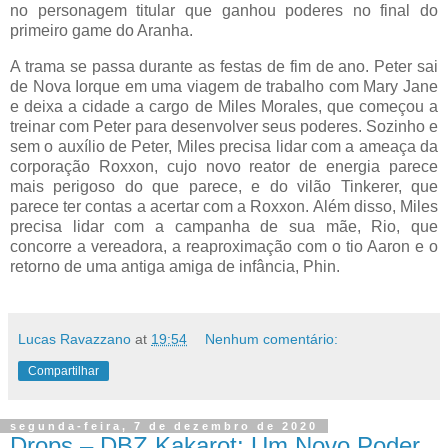
no personagem titular que ganhou poderes no final do
primeiro game do Aranha.
A trama se passa durante as festas de fim de ano. Peter sai
de Nova Iorque em uma viagem de trabalho com Mary Jane
e deixa a cidade a cargo de Miles Morales, que começou a
treinar com Peter para desenvolver seus poderes. Sozinho e
sem o auxílio de Peter, Miles precisa lidar com a ameaça da
corporação Roxxon, cujo novo reator de energia parece
mais perigoso do que parece, e do vilão Tinkerer, que
parece ter contas a acertar com a Roxxon. Além disso, Miles
precisa lidar com a campanha de sua mãe, Rio, que
concorre a vereadora, a reaproximação com o tio Aaron e o
retorno de uma antiga amiga de infância, Phin.
Lucas Ravazzano
at
19:54
Nenhum comentário:
Compartilhar
segunda-feira, 7 de dezembro de 2020
Drops – DBZ Kakarot: Um Novo Poder