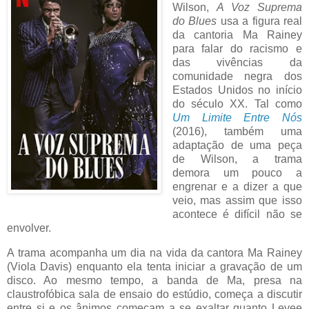
Wilson,
A Voz Suprema
do Blues
usa a figura real
da cantoria Ma Rainey
para falar do racismo e
das vivências da
comunidade negra dos
Estados Unidos no início
do século XX. Tal como
Um Limite Entre Nós
(2016), também uma
adaptação de uma peça
de Wilson, a trama
demora um pouco a
engrenar e a dizer a que
veio, mas assim que isso
acontece é difícil não se
envolver.
A trama acompanha um dia na vida da cantora Ma Rainey
(Viola Davis) enquanto ela tenta iniciar a gravação de um
disco. Ao mesmo tempo, a banda de Ma, presa na
claustrofóbica sala de ensaio do estúdio, começa a discutir
entre si e os ânimos começam a se exaltar quanto Levee