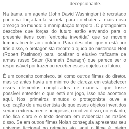
decepcionante.
Na trama, um agente (John David Washington) é recrutado
por uma força-tarefa secreta para combater a mais nova
ameaça ao mundo: a manipulação temporal. O protagonista
descobre que forças do futuro estão enviando para o
presente itens com “entropia invertida” que se movem
temporalmente ao contrário. Para descobrir quem está por
trás disso, o protagonista recorre a ajuda do misterioso Neil
(Robert Pattinson) para localizar o elusivo traficante de
armas russo Sator (Kenneth Branagh) que parece ser o
responsável por trazer ou receber esses objetos do futuro.
É um conceito complexo, tal como outros filmes do diretor,
mas se antes havia um mínimo de clareza em estabelecer
esses elementos complicados de maneira que fosse
possível entender o que está em jogo, isso não acontece
aqui. Nos primeiros minutos o protagonista ouve a
explicação de uma cientista de que esses objetos invertidos
seriam extremamente perigosos, o motivo disso, no entanto,
não fica claro e o texto demora em evidenciar as razões
disso. Se em outros filmes Nolan conseguia apresentar seu
universo ficcional no primeiro ato, aqui o filme é inteiro