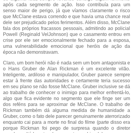
após cada segmento de ação. Isso contribuía para um
senso maior de perigo, já que víamos claramente o risco
que McClane estava correndo e que havia uma chance real
dele ser prejudicado pelos ferimentos. Além disso, McClane
fala dos próprios fracassos pessoais, admitindo ao policial
Powell (Reginald VelJohnson) que o casamento entrou em
crise por ele ser emocionalmente fechado para a esposa,
uma vulnerabilidade emocional que heróis de ação da
época não demonstravam.
Claro, um bom herói não é nada sem um bom antagonista e
o Hans Gruber de Alan Rickman é um excelente vilão.
Inteligente, ardiloso e manipulador, Gruber parece sempre
estar à frente das autoridades e certamente teria sucesso
em seu plano se não fosse McClane. Gruber inclusive se dá
ao trabalho de conhecer o inimigo para melhor enfrentá-lo,
algo que fica evidente no segmento que ele finge ser um
dos reféns para se aproximar de McClane. O trabalho de
Rickman também dá alguma medida de humanidade a
Gruber, como o fato dele parecer genuinamente aterrorizado
enquanto cai para a morte no final do filme (parte disso era
porque Rickman foi pego de surpresa quando o diretor