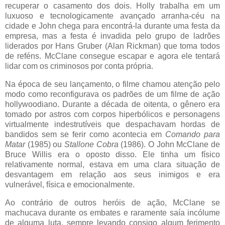
recuperar o casamento dos dois. Holly trabalha em um
luxuoso e tecnologicamente avançado arranha-céu na
cidade e John chega para encontrá-la durante uma festa da
empresa, mas a festa é invadida pelo grupo de ladrões
liderados por Hans Gruber (Alan Rickman) que toma todos
de reféns. McClane consegue escapar e agora ele tentará
lidar com os criminosos por conta própria.
Na época de seu lançamento, o filme chamou atenção pelo
modo como reconfigurava os padrões de um filme de ação
hollywoodiano. Durante a década de oitenta, o gênero era
tomado por astros com corpos hiperbólicos e personagens
virtualmente indestrutíveis que despachavam hordas de
bandidos sem se ferir como acontecia em
Comando para
Matar
(1985) ou
Stallone Cobra
(1986). O John McClane de
Bruce Willis era o oposto disso. Ele tinha um físico
relativamente normal, estava em uma clara situação de
desvantagem em relação aos seus inimigos e era
vulnerável, física e emocionalmente.
Ao contrário de outros heróis de ação, McClane se
machucava durante os embates e raramente saía incólume
de alguma luta, sempre levando consigo algum ferimento