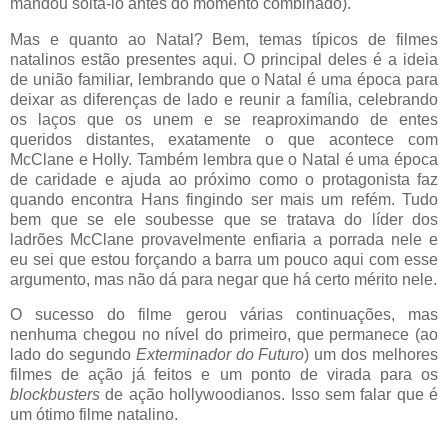
mandou soltá-lo antes do momento combinado).
Mas e quanto ao Natal? Bem, temas típicos de filmes
natalinos estão presentes aqui. O principal deles é a ideia
de união familiar, lembrando que o Natal é uma época para
deixar as diferenças de lado e reunir a família, celebrando
os laços que os unem e se reaproximando de entes
queridos distantes, exatamente o que acontece com
McClane e Holly. Também lembra que o Natal é uma época
de caridade e ajuda ao próximo como o protagonista faz
quando encontra Hans fingindo ser mais um refém. Tudo
bem que se ele soubesse que se tratava do líder dos
ladrões McClane provavelmente enfiaria a porrada nele e
eu sei que estou forçando a barra um pouco aqui com esse
argumento, mas não dá para negar que há certo mérito nele.
O sucesso do filme gerou várias continuações, mas
nenhuma chegou no nível do primeiro, que permanece (ao
lado do segundo
Exterminador do Futuro
) um dos melhores
filmes de ação já feitos e um ponto de virada para os
blockbusters
de ação hollywoodianos. Isso sem falar que é
um ótimo filme natalino.