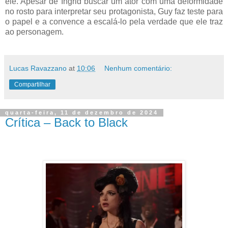
ele. Apesar de Ingrid buscar um ator com uma deformidade
no rosto para interpretar seu protagonista, Guy faz teste para
o papel e a convence a escalá-lo pela verdade que ele traz
ao personagem.
Lucas Ravazzano
at
10:06
Nenhum comentário:
Compartilhar
quarta-feira, 11 de dezembro de 2024
Crítica – Back to Black