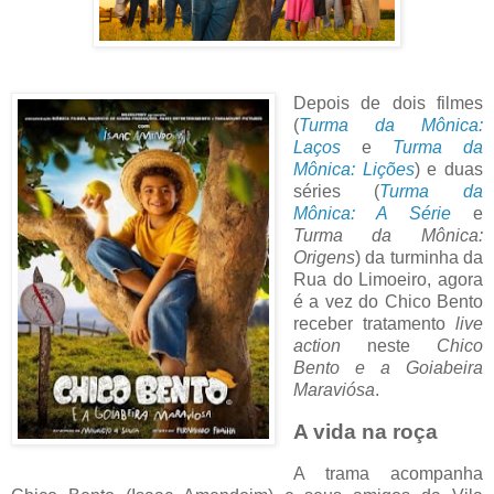
Depois de dois filmes
(
Turma da Mônica:
Laços
e
Turma da
Mônica: Lições
) e duas
séries (
Turma da
Mônica: A Série
e
Turma da Mônica:
Origens
)
da turminha da
Rua do Limoeiro, agora
é a vez do Chico Bento
receber tratamento
live
action
neste
Chico
Bento e a Goiabeira
Maraviósa
.
A vida na roça
A trama acompanha