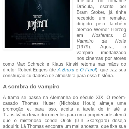
releitura do romance
Drácula, escrito por
Bram Stoker, já tinha
recebido um remake,
dirigido pelo também
alemão Werner Herzog
em
Nosferatu: O
Vampiro da Noite
(1979). Agora, o
vampiro imortalizado
nos cinemas por atores
como Max Schreck e Klaus Kinski retorna nas mãos do
diretor Robert Eggers (de
A Bruxa
e
O Farol
), que traz sua
construção cuidadosa de atmosfera para essa história.
A sombra do vampiro
A trama se passa na Alemanha do século XIX. O recém-
casado Thomas Hutter (Nicholas Hoult) almeja uma
promoção e, para isso, aceita a tarefa de ir até a
Transilvânia levar documentos para uma propriedade alemã
que o misterioso conde Orlok (Bill Skarsgard) deseja
adquirir. Lá Thomas encontra um mal ancestral que fixa sua