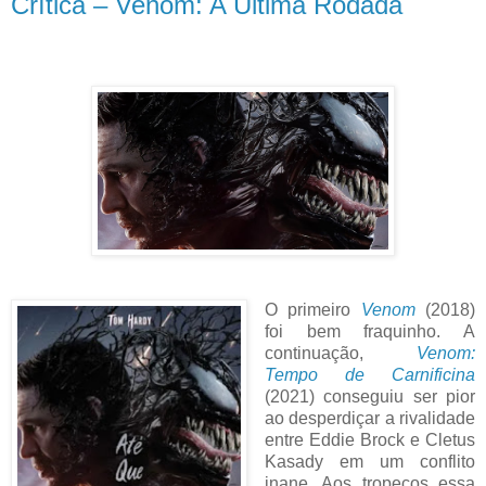
Crítica – Venom: A Última Rodada
O primeiro
Venom
(2018)
foi bem fraquinho. A
continuação,
Venom:
Tempo de Carnificina
(2021) conseguiu ser pior
ao desperdiçar a rivalidade
entre Eddie Brock e Cletus
Kasady em um conflito
inane. Aos tropeços essa