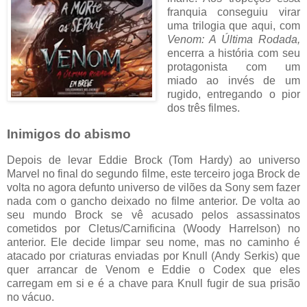
franquia conseguiu virar
uma trilogia que aqui, com
Venom: A Última Rodada,
encerra a história com seu
protagonista com um
miado ao invés de um
rugido, entregando o pior
dos três filmes.
Inimigos do abismo
Depois de levar Eddie Brock (Tom Hardy) ao universo
Marvel no final do segundo filme, este terceiro joga Brock de
volta no agora defunto universo de vilões da Sony sem fazer
nada com o gancho deixado no filme anterior. De volta ao
seu mundo Brock se vê acusado pelos assassinatos
cometidos por Cletus/Carnificina (Woody Harrelson) no
anterior. Ele decide limpar seu nome, mas no caminho é
atacado por criaturas enviadas por Knull (Andy Serkis) que
quer arrancar de Venom e Eddie o Codex que eles
carregam em si e é a chave para Knull fugir de sua prisão
no vácuo.