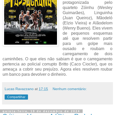
protagonizada pelo
quarteto Zóinhu (Wesley
Guimarães), Linguinha
(Juan Queiroz), Mãodeló
(Elzio Vieira) e Alãodelom
(Wenry Bueno). Eles vivem
de pequenos esquemas
até que resolvem partir
para um golpe mais
ousado e roubam o
carregamento de dois
caminhões. O que eles não sabiam é que o carregamento
pertencia ao policial corrupto Britto (Caco Ciocler), que os
ameaça a cobrir seu prejuízo. Agora eles resolvem roubar
um banco para devolver o dinheiro.
Lucas Ravazzano
at
17:15
Nenhum comentário:
Compartilhar
quinta-feira, 19 de dezembro de 2024