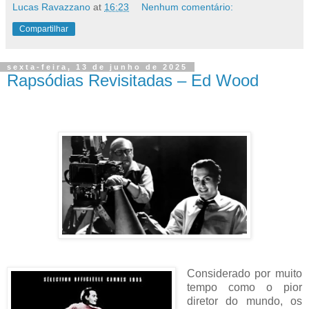
Lucas Ravazzano
at
16:23
Nenhum comentário:
Compartilhar
sexta-feira, 13 de junho de 2025
Rapsódias Revisitadas – Ed Wood
Considerado por muito
tempo como o pior
diretor do mundo, os