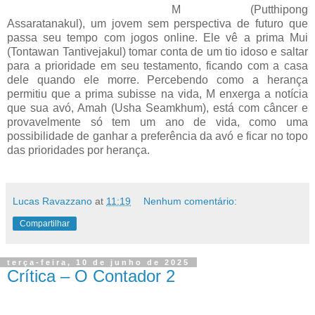
M (Putthipong
Assaratanakul), um jovem sem perspectiva de futuro que
passa seu tempo com jogos online. Ele vê a prima Mui
(Tontawan Tantivejakul) tomar conta de um tio idoso e saltar
para a prioridade em seu testamento, ficando com a casa
dele quando ele morre. Percebendo como a herança
permitiu que a prima subisse na vida, M enxerga a notícia
que sua avó, Amah (Usha Seamkhum), está com câncer e
provavelmente só tem um ano de vida, como uma
possibilidade de ganhar a preferência da avó e ficar no topo
das prioridades por herança.
Lucas Ravazzano
at
11:19
Nenhum comentário:
Compartilhar
terça-feira, 10 de junho de 2025
Crítica – O Contador 2