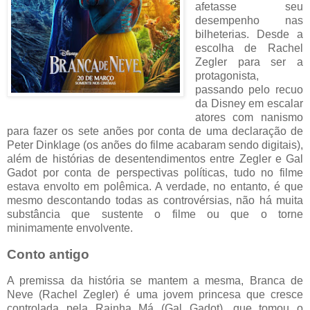
afetasse seu
desempenho nas
bilheterias. Desde a
escolha de Rachel
Zegler para ser a
protagonista,
passando pelo recuo
da Disney em escalar
atores com nanismo
para fazer os sete anões por conta de uma declaração de
Peter Dinklage (os anões do filme acabaram sendo digitais),
além de histórias de desentendimentos entre Zegler e Gal
Gadot por conta de perspectivas políticas, tudo no filme
estava envolto em polêmica. A verdade, no entanto, é que
mesmo descontando todas as controvérsias, não há muita
substância que sustente o filme ou que o torne
minimamente envolvente.
Conto antigo
A premissa da história se mantem a mesma, Branca de
Neve (Rachel Zegler) é uma jovem princesa que cresce
controlada pela Rainha Má (Gal Gadot), que tomou o