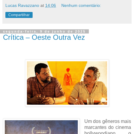
Lucas Ravazzano
at
14:06
Nenhum comentário:
Compartilhar
segunda-feira, 9 de junho de 2025
Crítica – Oeste Outra Vez
Um dos gêneros mais
marcantes do cinema
hollywoodiano, o