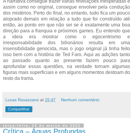
A narrativa consegue trazer várias revelações inesperadas e
assim como no original, consegue envolver pela condução
dos mistérios. Perto do final, no entanto, tudo fica um pouco
aloprado demais em relação a tudo que foi construído até
então, ao ponto em que não sei se é exatamente uma boa
direção para a franquia e próximos games. Eu entendo que
a ideia era mostrar como o egocentrismo e
irresponsabilidade dos bilionários resulta em uma
insensibilidade genocida, mas o jogo original já tinha feito
isso bem com a história de Ted Faro. Aqui as adições tanto
ao passado quanto ao presente fazem pouco para
aprofundar essas questões, na verdade tornam algumas
figuras mais superficiais e em alguns momentos destoam do
resto da trama.
Lucas Ravazzano
at
15:47
Nenhum comentário:
Compartilhar
terça-feira, 22 de março de 2022
Crítica – Águas Profundas