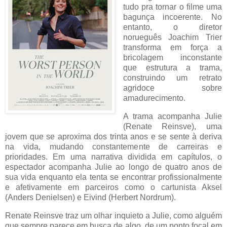
tudo pra tornar o filme uma
bagunça incoerente. No
entanto, o diretor
norueguês Joachim Trier
transforma em força a
bricolagem inconstante
que estrutura a trama,
construindo um retrato
agridoce sobre
amadurecimento.
A trama acompanha Julie
(Renate Reinsve), uma
jovem que se aproxima dos trinta anos e se sente à deriva
na vida, mudando constantemente de carreiras e
prioridades. Em uma narrativa dividida em capítulos, o
espectador acompanha Julie ao longo de quatro anos de
sua vida enquanto ela tenta se encontrar profissionalmente
e afetivamente em parceiros como o cartunista Aksel
(Anders Denielsen) e Eivind (Herbert Nordrum).
Renate Reinsve traz um olhar inquieto a Julie, como alguém
que sempre parece em busca de algo, de um ponto focal em