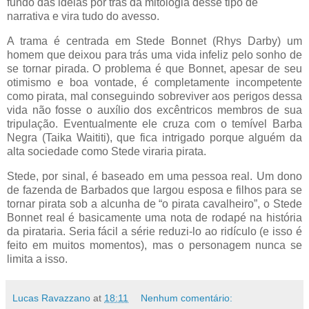
fundo das ideias por trás da mitologia desse tipo de
narrativa e vira tudo do avesso.
A trama é centrada em Stede Bonnet (Rhys Darby) um
homem que deixou para trás uma vida infeliz pelo sonho de
se tornar pirada. O problema é que Bonnet, apesar de seu
otimismo e boa vontade, é completamente incompetente
como pirata, mal conseguindo sobreviver aos perigos dessa
vida não fosse o auxílio dos excêntricos membros de sua
tripulação. Eventualmente ele cruza com o temível Barba
Negra (Taika Waititi), que fica intrigado porque alguém da
alta sociedade como Stede viraria pirata.
Stede, por sinal, é baseado em uma pessoa real. Um dono
de fazenda de Barbados que largou esposa e filhos para se
tornar pirata sob a alcunha de “o pirata cavalheiro”, o Stede
Bonnet real é basicamente uma nota de rodapé na história
da pirataria. Seria fácil a série reduzi-lo ao ridículo (e isso é
feito em muitos momentos), mas o personagem nunca se
limita a isso.
Lucas Ravazzano
at
18:11
Nenhum comentário: