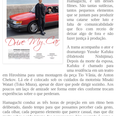
Hamaguchi, é um desses
filmes. São tantas sutilezas,
tantos pequenos elementos
que se juntam para produzir
uma catarse sobre luto e
falta de comunicabilidade
que fico com receio de
deixar algo de fora e não
fazer justiça à produção.
A trama acompanha o ator e
dramaturgo Yusuke Kafuku
(Hidetoshi Nishijima).
Depois da morte da esposa,
Kafuku é chamado para
uma residência em um teatro
em Hiroshima para uma montagem da peça Tio Vânia, de Anton
Chekov. Lá ele é colocado sob os cuidados da motorista Misaki
Watari (Toko Miura), apesar de dizer que pode dirigir sozinho. Aos
poucos um laço de amizade see forma entre eles conforme trocam
experiências sobre o que perderam.
Hamaguchi conduz as três horas de projeção em um ritmo bem
deliberado, dando tempo para que possamos perceber cada gesto,
cada olhar, cada pequeno elemento que parece casual, mas que diz