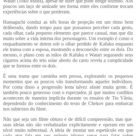
Watari (Toko Miura), apesar de dizer que pode dirigir sozinho. Aos
poucos um laço de amizade see forma entre eles conforme trocam
experiências sobre o que perderam.
Hamaguchi conduz as três horas de projeção em um ritmo bem
deliberado, dando tempo para que possamos perceber cada gesto,
cada olhar, cada pequeno elemento que parece casual, mas que diz
muito sobre a vida interna dos personagens. Um exemplo é como o
enquadramento se detem sob o olhar perdido de Kafuku enquanto
ele transa com a esposa, mostrando a desconexão entre os dois. Do
mesmo, o plano com as mãos de Kafuku e Watari segurando seus
cigarros acima do teto solar aberto do carro revela a cumplicidade
que se formou entre os dois.
É uma trama que caminha sem pressa, explorando os pequenos
momentos que as poucos vão transformando aqueles indivíduos.
Por conta disso a progressão lenta talvez afaste muita gente. É
também pouco generoso com o espectador, já que muitos conflitos
acontecem de maneira implícita durante os ensaios de Tio Vânia,
dependendo do conhecimento do texto de Chekov para embarcar
nos subtextos do filme.
Não que seja um filme obtuso e de difícil compreensão, mas que
suas ideias não são verbalizadas explicitamente e operam em um
nível muito subtextual. A ideia de montar um espetáculo em que
cada ator fala em seu próprio idioma serve para falar sobre