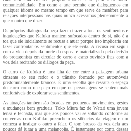
comunicabilidade. Em como a arte permite que dialoguemos em
qualquer idioma ao mesmo tempo em que serve de metáfora para
relações interpessoais nas quais nunca acessamos plemenamente o
que o outro que dizer.
Os próprios diálogos da peça fazem trazer a tona os sentimentos e
inquietações que Kafuku mantem sufocados dentro de si, não é a
toa que ele inicialmente se recusa a atuar porque isso implicaria em
fazer confrontar os sentimentos que ele evita. A recusa em seguir
com a vida depois da morte da esposa é materializada pela decisão
do protagonista em circular de carro a esmo ouvindo fitas com a
voz dela recitando os diálogos da peça.
O carro de Kufuku é uma ilha de cor entre a paisagem urbana
cinzenta ao seu redor e o trânsito formado por automóveis
predominantemente brancos. É uma escolha que ressalta o espaço
do carro como o espaço em que os personagens se sentem mais
confortáveis de explorar seus sentimentos.
As atuações tambem são focadas em pequenos movimentos, gestos
e mudanças bem graduais. Toko Miura faz de Watari uma jovem
tensa e fechada, mas que aos poucos vai se soltando conforme as
conversas com Kufuku preenchem os silêncios da viagem e um
começa a instigar o outro a falar. O tom brusco da voz dela aos
poucos dá lugar a uma melancolia. É justamente por conta dessas