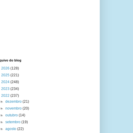
quivo do blog
►
2026
(128)
►
2025
(221)
►
2024
(248)
►
2023
(234)
▼
2022
(237)
►
dezembro
(21)
►
novembro
(20)
►
outubro
(14)
►
setembro
(19)
►
agosto
(22)