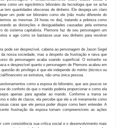
cena como um egocêntrico bilionário da tecnologia que se acha
ue tem quantidades obscenas de dinheiro. Ele despeja um claro
lquer um pode ser bilionário como ele (não muito diferente do
 termos as mesmas 24 horas no dia), tratando a pobreza como
norando as distorções e desigualdades causadas pela extrema
ro do sistema capitalista. Plemons faz de seu personagem um
jetos e age como se bastasse usar seu dinheiro para resolver
ira pode ser desprezível, caberia ao personagem de Jason Segel
s da nossa sociedade, mas a despeito da frustração e raiva que
scurso do personagem acaba soando superficial. O estranho se
babaca e desprezível quanto o personagem de Plemons acabou em
 questão do privilégio é que ele independe do mérito (técnico ou
al/financeiro se estrutura, não uma única pessoa.
 questionamentos como a esposa do bilionário, que aos poucos se
sse do conforto do que o marido poderia proporcionar e como ela
sejos apenas para agradar ao marido. Conforme a trama se
smo e ódio de classe, ela percebe que ele a vê meramente como
coisas caras que ele pensa poder dispor como bem entender. A
escente frustração da esposa tornam compreensíveis as ações
 com consistência sua crítica social e o desenvolvimento mais