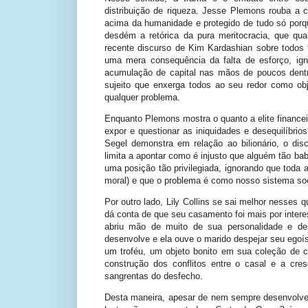
distribuição de riqueza. Jesse Plemons rouba a 
acima da humanidade e protegido de tudo só porq
desdém a retórica da pura meritocracia, que qua
recente discurso de Kim Kardashian sobre todos
uma mera consequência da falta de esforço, ig
acumulação de capital nas mãos de poucos dent
sujeito que enxerga todos ao seu redor como ob
qualquer problema.
Enquanto Plemons mostra o quanto a elite finance
expor e questionar as iniquidades e desequilíbrio
Segel demonstra em relação ao bilionário, o di
limita a apontar como é injusto que alguém tão 
uma posição tão privilegiada, ignorando que toda a
moral) e que o problema é como nosso sistema soci
Por outro lado, Lily Collins se sai melhor nesses
dá conta de que seu casamento foi mais por intere
abriu mão de muito de sua personalidade e de
desenvolve e ela ouve o marido despejar seu egoí
um troféu, um objeto bonito em sua coleção de 
construção dos conflitos entre o casal e a cr
sangrentas do desfecho.
Desta maneira, apesar de nem sempre desenvolver