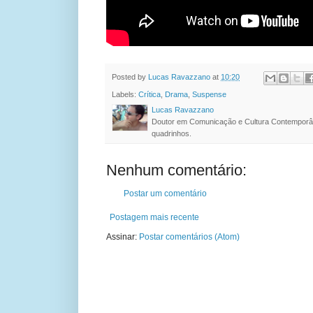
Posted by
Lucas Ravazzano
at
10:20
Labels:
Crítica
,
Drama
,
Suspense
Lucas Ravazzano
Doutor em Comunicação e Cultura Contemporâ
quadrinhos.
Nenhum comentário:
Postar um comentário
Postagem mais recente
Assinar:
Postar comentários (Atom)