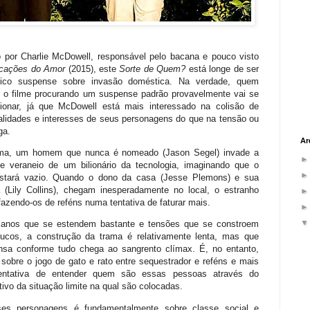
do por Charlie McDowell, responsável pelo bacana e pouco visto
icações do Amor
(2015), este
Sorte de Quem?
está longe de ser
ico suspense sobre invasão doméstica. Na verdade, quem
ir o filme procurando um suspense padrão provavelmente vai se
ionar, já que McDowell está mais interessado na colisão de
alidades e interesses de seus personagens do que na tensão ou
ga.
Ar
ma, um homem que nunca é nomeado (Jason Segel) invade a
e veraneio de um bilionário da tecnologia, imaginando que o
estará vazio. Quando o dono da casa (Jesse Plemons) e sua
 (Lily Collins), chegam inesperadamente no local, o estranho
azendo-os de reféns numa tentativa de faturar mais.
anos que se estendem bastante e tensões que se constroem
ucos, a construção da trama é relativamente lenta, mas que
sa conforme tudo chega ao sangrento clímax. É, no entanto,
sobre o jogo de gato e rato entre sequestrador e reféns e mais
entativa de entender quem são essas pessoas através do
tivo da situação limite na qual são colocadas.
es personagens é fundamentalmente sobre classe social e