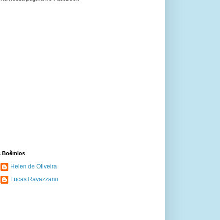
 Boêmios
Helen de Oliveira
Lucas Ravazzano