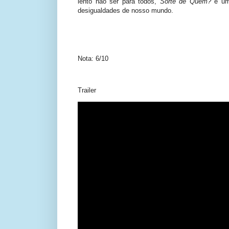
lento não ser para todos,
Sorte de Quem?
é um
desigualdades de nosso mundo.
Nota: 6/10
Trailer