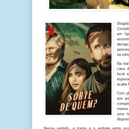
Dirigi
Compl
um típ
assist
decepc
person
na intri
Na tra
casa d
local 
esposa
acaba f
Com pl
aos po
compen
menos 
uma t
disposi
Nesse sentido, a trama e o embate entre ess