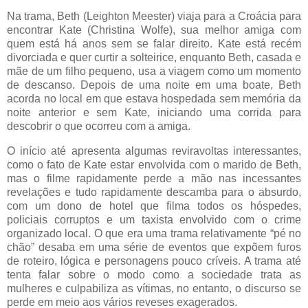
Na trama, Beth (Leighton Meester) viaja para a Croácia para
encontrar Kate (Christina Wolfe), sua melhor amiga com
quem está há anos sem se falar direito. Kate está recém
divorciada e quer curtir a solteirice, enquanto Beth, casada e
mãe de um filho pequeno, usa a viagem como um momento
de descanso. Depois de uma noite em uma boate, Beth
acorda no local em que estava hospedada sem memória da
noite anterior e sem Kate, iniciando uma corrida para
descobrir o que ocorreu com a amiga.
O início até apresenta algumas reviravoltas interessantes,
como o fato de Kate estar envolvida com o marido de Beth,
mas o filme rapidamente perde a mão nas incessantes
revelações e tudo rapidamente descamba para o absurdo,
com um dono de hotel que filma todos os hóspedes,
policiais corruptos e um taxista envolvido com o crime
organizado local. O que era uma trama relativamente “pé no
chão” desaba em uma série de eventos que expõem furos
de roteiro, lógica e personagens pouco críveis. A trama até
tenta falar sobre o modo como a sociedade trata as
mulheres e culpabiliza as vítimas, no entanto, o discurso se
perde em meio aos vários reveses exagerados.