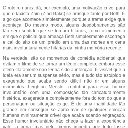
O roteiro nunca dá, por exemplo, uma motivação crível para
que o taxista Zain (Ziad Bakri) se arrisque tanto por Beth. É
algo que acontece simplesmente porque a trama exige que
aconteça. Do mesmo modo, alguns desdobramentos são
tão sem sentido que se tornam hilários, como o momento
em que o policial que ameaça Beth simplesmente escorrega
e cai do alto de um prédio em uma das mortes em cena
mais involuntariamente hilárias da minha memória recente.
Na verdade, são os momentos de comédia acidental que
evitam o filme de se tornar um tédio completo, embora esse
efeito claramente não tenha sido a intenção. É visível que a
ideia era ser um suspense sério, mas é tudo tão estúpido e
exagerado que acaba sendo difícil não rir em alguns
momentos. Leighton Meester contribui para esse humor
involuntário com uma composição tão caricaturalmente
histérica, exagerada e completamente fora do tom do que a
personagem ou situação exige. É de uma inabilidade tão
grande em conseguir se aproximar de qualquer emoção
humana minimamente crível que acaba soando engraçado.
Esse humor involuntário não chega a fazer a experiência
valer a pena, mas pelo menos impediu que tudo fosse