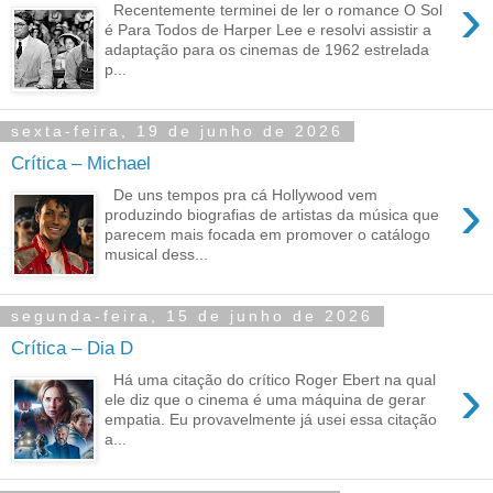
›
Recentemente terminei de ler o romance O Sol
é Para Todos de Harper Lee e resolvi assistir a
adaptação para os cinemas de 1962 estrelada
p...
sexta-feira, 19 de junho de 2026
Crítica – Michael
›
De uns tempos pra cá Hollywood vem
produzindo biografias de artistas da música que
parecem mais focada em promover o catálogo
musical dess...
segunda-feira, 15 de junho de 2026
Crítica – Dia D
›
Há uma citação do crítico Roger Ebert na qual
ele diz que o cinema é uma máquina de gerar
empatia. Eu provavelmente já usei essa citação
a...