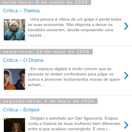
terça-feira, 9 de junho de 2026
Crítica – Thelma
›
Uma pessoa é vítima de um golpe e perde todas
as suas economias. Não disposta a deixar os
bandidos vencerem, decide empreender uma
caçada ...
sexta-feira, 15 de maio de 2026
Crítica – O Drama
›
Em espaços digitais é muito comum que as
pessoas se sintam confortáveis para julgar os
outros e promover linchamentos morais de quem
acham...
segunda-feira, 4 de maio de 2026
Crítica – Eclipse
›
Dirigido e estrelado por Djin Sganzerla, Eclipse
conta a história de duas mulheres bem diferentes
entre si que acabam convergindo. É uma r...