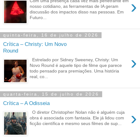
›
Com uma presença cada vez mais penetrante em
nosso cotidiano, as ferramentas de IA geram
discussão dos impactos disso nas pessoas. Em
Futuro...
quinta-feira, 16 de julho de 2026
Crítica – Christy: Um Novo
Round
›
Estrelado por Sidney Sweeney, Christy: Um
Novo Round é aquele tipo de filme que parece
todo pensado para premiações. Uma história
real, co...
quarta-feira, 15 de julho de 2026
Crítica – A Odisseia
›
O diretor Christopher Nolan não é alguém cuja
obra é associada com fantasia. Ele já lidou com
ficção científica e mesmo seus filmes de sup...