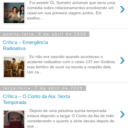
›
Fui assistir Oi, Sumido! achando que seria uma
comédia sobre relacionamentos envolvendo um
casal em sua primeira viagem juntos. Em
essênc...
quarta-feira, 8 de abril de 2026
Crítica – Emergência
Radioativa
›
Eu não era nascido quando aconteceu o
acidente radioativo com o césio-137 em Goiânia,
mas lembro de ouvir na escola a respeito dele.
Um ca...
terça-feira, 7 de abril de 2026
Crítica – O Conto da Aia: Sexta
Temporada
›
Depois de uma péssima quinta temporada
estava disposto a largar O Conto da Aia de mão
considerando o quanto a série decaiu depois de
sua ...