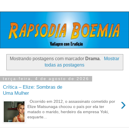
Mostrando postagens com marcador
Drama
.
Mostrar
todas as postagens
terça-feira, 4 de agosto de 2026
Crítica – Elize: Sombras de
Uma Mulher
›
Ocorrido em 2012, o assassinato cometido por
Elize Matsunaga chocou o país por ela ter
matado o marido, herdeiro da empresa Yoki,
esquarte...