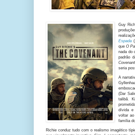
Guy Rich
produçõ
realiza
Espada
(
que
O P
nada do c
padrão da
Covenan
seria pos
A narrati
Gyllenha
emboscad
(Dar Sali
talibã. 
prometid
dívida e
voltar ao
família d
Richie conduz tudo com o realismo imagético típi