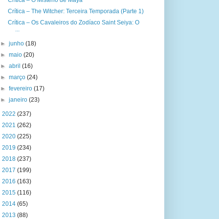
Crítica – O Mistério de Maya
Crítica – The Witcher: Terceira Temporada (Parte 1)
Crítica – Os Cavaleiros do Zodíaco Saint Seiya: O
...
►
junho
(18)
►
maio
(20)
►
abril
(16)
►
março
(24)
►
fevereiro
(17)
►
janeiro
(23)
►
2022
(237)
►
2021
(262)
►
2020
(225)
►
2019
(234)
►
2018
(237)
►
2017
(199)
►
2016
(163)
►
2015
(116)
►
2014
(65)
►
2013
(88)