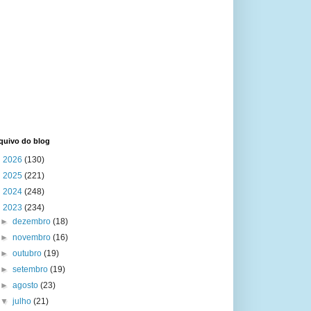
quivo do blog
►
2026
(130)
►
2025
(221)
►
2024
(248)
▼
2023
(234)
►
dezembro
(18)
►
novembro
(16)
►
outubro
(19)
►
setembro
(19)
►
agosto
(23)
▼
julho
(21)