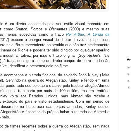
ie é um diretor conhecido pelo seu estilo visual marcante em
es como
Snatch: Porcos e Diamantes
(2000) e mesmo suas
ções menos sucedidas como o fraco
Rei Arthur: A Lenda da
2017) exibem a energia visual do diretor. Talvez seja por isso
acto
seja tão surpreendente no sentido que não traz praticamente
inema de Richie e poderia ter sido dirigido por qualquer operário
 indústria, talvez por isso o título original (
Guy Richie’s The
Ar
t
) já traga consigo o nome do diretor porque de outro modo não
sível identificar a presença dele no filme.
va acompanha a história ficcional do soldado John Kinley (Jake
al). Servindo na guerra do Afeganistão, Kinley é ferido em uma
a, perde todo seu pelotão e é salvo pelo tradutor afegão Ahmed
m), que o transporta por mais de 100 quilômetros em território
Kinley volta aos Estados Unidos, mas Ahmed não recebe a
a extração do país e visto estadunidense. Com um senso de
 descrente na burocracia das forças armadas, Kinley decide
 Afeganistão e financiar do próprio bolso a retirada de Ahmed e
o país.
co de filmes recentes sobre a guerra do Afeganistão, sem nada