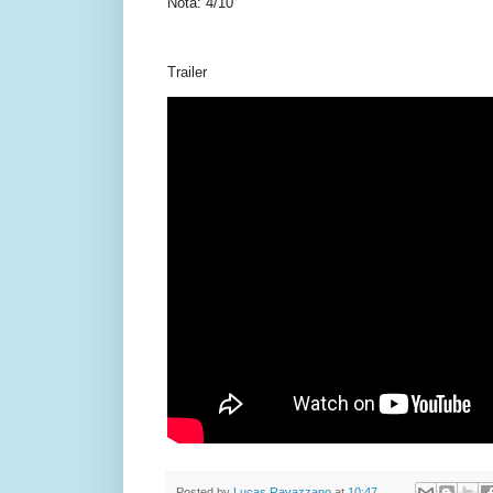
Nota: 4/10
Trailer
Posted by
Lucas Ravazzano
at
10:47