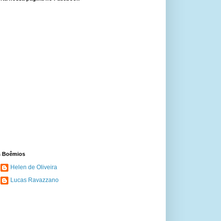
 Boêmios
Helen de Oliveira
Lucas Ravazzano