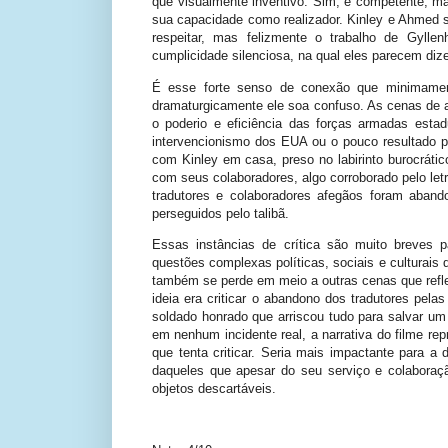
que visualmente inventivo. Sim, é competente, ma
sua capacidade como realizador. Kinley e Ahmed 
respeitar, mas felizmente o trabalho de Gylle
cumplicidade silenciosa, na qual eles parecem diz
É esse forte senso de conexão que minimament
dramaturgicamente ele soa confuso. As cenas de a
o poderio e eficiência das forças armadas esta
intervencionismo dos EUA ou o pouco resultado p
com Kinley em casa, preso no labirinto burocrátic
com seus colaboradores, algo corroborado pelo letr
tradutores e colaboradores afegãos foram aban
perseguidos pelo talibã.
Essas instâncias de crítica são muito breves p
questões complexas políticas, sociais e culturais 
também se perde em meio a outras cenas que refl
ideia era criticar o abandono dos tradutores pela
soldado honrado que arriscou tudo para salvar um
em nenhum incidente real, a narrativa do filme re
que tenta criticar. Seria mais impactante para a 
daqueles que apesar do seu serviço e colabora
objetos descartáveis.