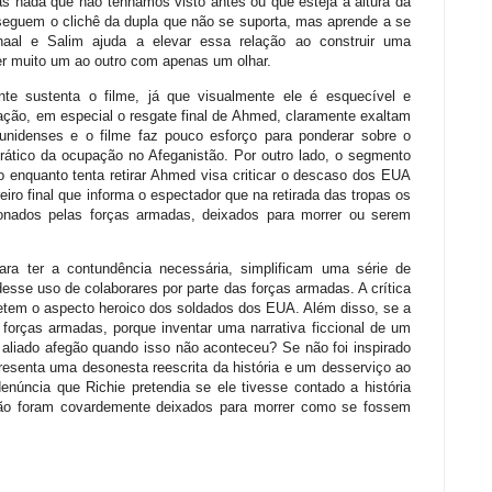
s nada que não tenhamos visto antes ou que esteja à altura da
seguem o clichê da dupla que não se suporta, mas aprende a se
nhaal e Salim ajuda a elevar essa relação ao construir uma
er muito um ao outro com apenas um olhar.
e sustenta o filme, já que visualmente ele é esquecível e
ção, em especial o resgate final de Ahmed, claramente exaltam
dunidenses e o filme faz pouco esforço para ponderar sobre o
rático da ocupação no Afeganistão. Por outro lado, o segmento
o enquanto tenta retirar Ahmed visa criticar o descaso dos EUA
eiro final que informa o espectador que na retirada das tropas os
donados pelas forças armadas, deixados para morrer ou serem
ara ter a contundência necessária, simplificam uma série de
desse uso de colaborares por parte das forças armadas. A crítica
etem o aspecto heroico dos soldados dos EUA. Além disso, se a
s forças armadas, porque inventar uma narrativa ficcional de um
 aliado afegão quando isso não aconteceu? Se não foi inspirado
presenta uma desonesta reescrita da história e um desserviço ao
denúncia que Richie pretendia se ele tivesse contado a história
ção foram covardemente deixados para morrer como se fossem