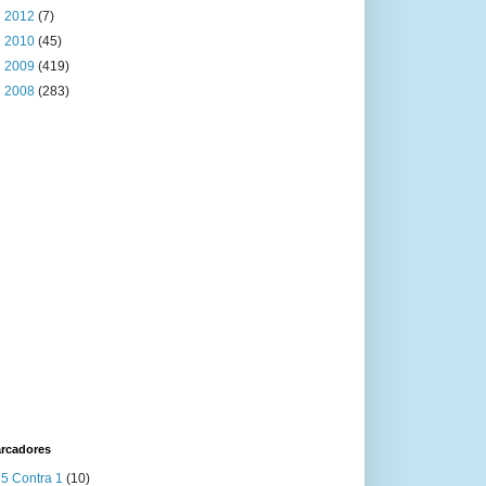
►
2012
(7)
►
2010
(45)
►
2009
(419)
►
2008
(283)
rcadores
5 Contra 1
(10)