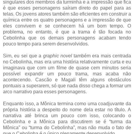
singulares dos membros da turminha e a impressão que fica
é que esses personagens saíram direto do papel para as
telas. Os jovens atores também são eficientes em construir a
química entre os quatro personagens e a impressão de que
eles convivem e se conhecem há um bom tempo. O
problema, no entanto, é que a trama é tão focada no
Cebolinha que os demais personagens acabam tendo
pouco tempo para serem desenvolvidos.
Sim, eu sei que a
graphic novel
também era mais centrada
no Cebolinha, mas era uma história relativamente curta e eu
imaginava que com um filme de quase cem minutos seria
possível expandir um pouco trama, mas acaba não
acontecendo. Cascão e Magali têm alguns obstáculos
pontuais a superarem, só que nada disso chega a formar um
arco narrativo para esses personagens.
Enquanto isso, a Mônica termina como uma coadjuvante da
própria história a despeito do nome dela estar no título. A
narrativa até brinca um pouco com isso, colocando o
Cebolinha e a Mônica para discutirem se é “turma da
Mônica” ou “turma do Cebolinha”, mas não muda o fato de
que o Cebolinha é o único plenamente desenvolvido.