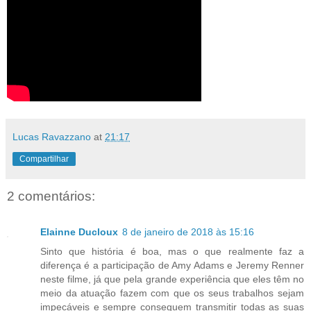
Lucas Ravazzano
at
21:17
Compartilhar
2 comentários:
Elainne Ducloux
8 de janeiro de 2018 às 15:16
Sinto que história é boa, mas o que realmente faz a
diferença é a participação de Amy Adams e Jeremy Renner
neste filme, já que pela grande experiência que eles têm no
meio da atuação fazem com que os seus trabalhos sejam
impecáveis e sempre conseguem transmitir todas as suas