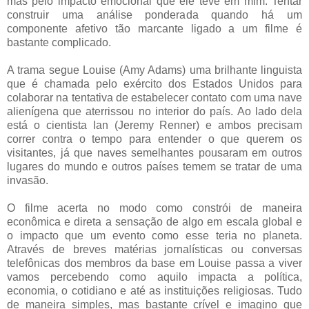
mas pelo impacto emocional que ele teve em mim. Tentar
construir uma análise ponderada quando há um
componente afetivo tão marcante ligado a um filme é
bastante complicado.
A trama segue Louise (Amy Adams) uma brilhante linguista
que é chamada pelo exército dos Estados Unidos para
colaborar na tentativa de estabelecer contato com uma nave
alienígena que aterrissou no interior do país. Ao lado dela
está o cientista Ian (Jeremy Renner) e ambos precisam
correr contra o tempo para entender o que querem os
visitantes, já que naves semelhantes pousaram em outros
lugares do mundo e outros países temem se tratar de uma
invasão.
O filme acerta no modo como constrói de maneira
econômica e direta a sensação de algo em escala global e
o impacto que um evento como esse teria no planeta.
Através de breves matérias jornalísticas ou conversas
telefônicas dos membros da base em Louise passa a viver
vamos percebendo como aquilo impacta a política,
economia, o cotidiano e até as instituições religiosas. Tudo
de maneira simples, mas bastante crível e imagino que