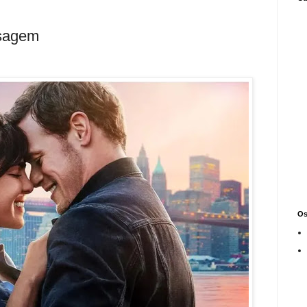
sagem
Os