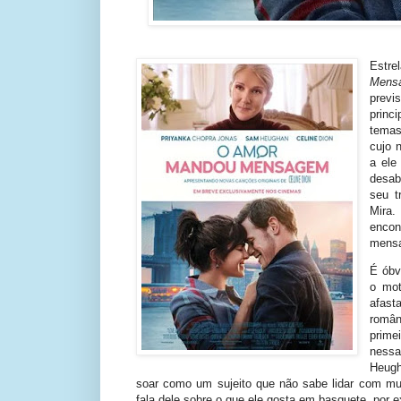
Estr
Mens
previ
princ
temas
cujo 
a ele
desab
seu t
Mira.
enco
mens
É óbv
o mot
afast
român
prime
nessa
Heugh
soar como um sujeito que não sabe lidar com mu
fala dele sobre o que ele gosta em basquete, por e