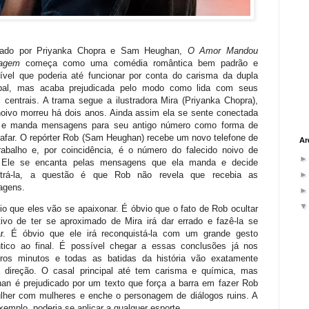
elado por Priyanka Chopra e Sam Heughan,
O Amor Mandou
agem
começa como uma comédia romântica bem padrão e
sível que poderia até funcionar por conta do carisma da dupla
ipal, mas acaba prejudicada pelo modo como lida com seus
 centrais. A trama segue a ilustradora Mira (Priyanka Chopra),
noivo morreu há dois anos. Ainda assim ela se sente conectada
 e manda mensagens para seu antigo número como forma de
afar. O repórter Rob (Sam Heughan) recebe um novo telefone de
Ar
rabalho e, por coincidência, é o número do falecido noivo de
 Ele se encanta pelas mensagens que ela manda e decide
ntrá-la, a questão é que Rob não revela que recebia as
agens.
io que eles vão se apaixonar. É óbvio que o fato de Rob ocultar
ivo de ter se aproximado de Mira irá dar errado e fazê-la se
ar. É óbvio que ele irá reconquistá-la com um grande gesto
tico ao final. É possível chegar a essas conclusões já nos
iros minutos e todas as batidas da história vão exatamente
 direção. O casal principal até tem carisma e química, mas
an é prejudicado por um texto que força a barra em fazer Rob
lher com mulheres e enche o personagem de diálogos ruins. A
xemplo, poderia se aplicar a qualquer esporte.