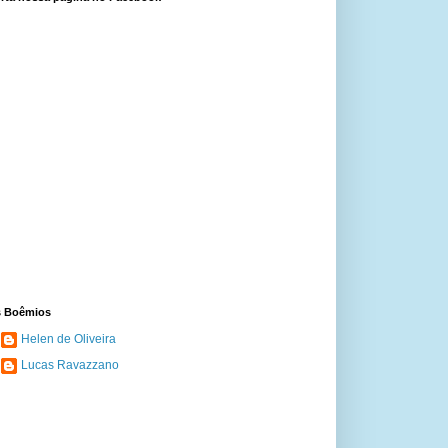
 Boêmios
Helen de Oliveira
Lucas Ravazzano