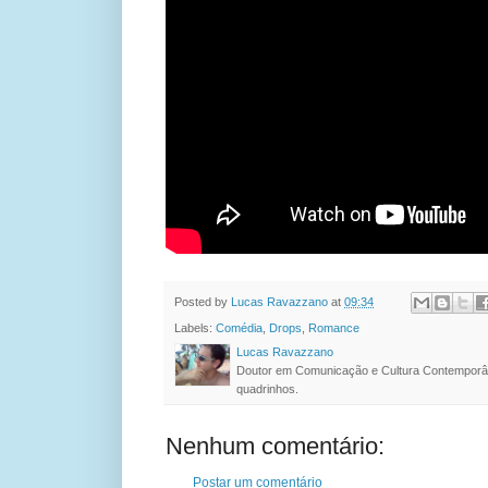
Posted by
Lucas Ravazzano
at
09:34
Labels:
Comédia
,
Drops
,
Romance
Lucas Ravazzano
Doutor em Comunicação e Cultura Contemporâ
quadrinhos.
Nenhum comentário:
Postar um comentário