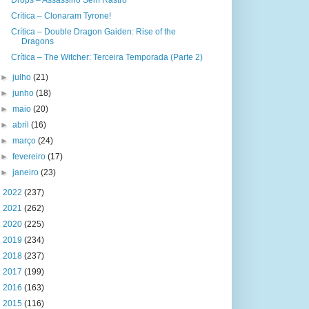
Drops – Assassino Sem Rastro
Crítica – Clonaram Tyrone!
Crítica – Double Dragon Gaiden: Rise of the
Dragons
Crítica – The Witcher: Terceira Temporada (Parte 2)
►
julho
(21)
►
junho
(18)
►
maio
(20)
►
abril
(16)
►
março
(24)
►
fevereiro
(17)
►
janeiro
(23)
►
2022
(237)
►
2021
(262)
►
2020
(225)
►
2019
(234)
►
2018
(237)
►
2017
(199)
►
2016
(163)
►
2015
(116)