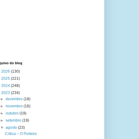
quivo do blog
►
2026
(130)
►
2025
(221)
►
2024
(248)
▼
2023
(234)
►
dezembro
(18)
►
novembro
(16)
►
outubro
(19)
►
setembro
(19)
▼
agosto
(23)
Crítica – O Porteiro