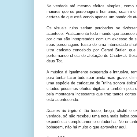
Na verdade até mesmo efeitos simples, como a
maiores que os personagens humanos, soam incr
certeza de que está vendo apenas um bando de at
Os visuais ruins seriam perdoados se tivéss
acontece. Praticamente todo mundo que aparece 
por cima são interpretados com um excesso de sol
seus personagens fosse de uma intensidade shakes
ultra caricato concebido por Gerard Butler, q
performance cheia de afetação de Chadwick Bos
deus Tot.
A música é igualmente exagerada e intrusiva, te
para tentar fazer tudo soar ainda mais grave, cl
uma espécie de caricatura de "trilha sonora épica
citados péssimos efeitos digitais e também pela 
pela montagem incessante que traz tantos corte
está acontecendo.
Deuses do Egito
é tão tosco, brega, clichê e 
verdade, só não recebeu uma nota mais baixa porqu
experiência completamente enfadonha. No entant
bobagem, não há muito o que aproveitar aqui.