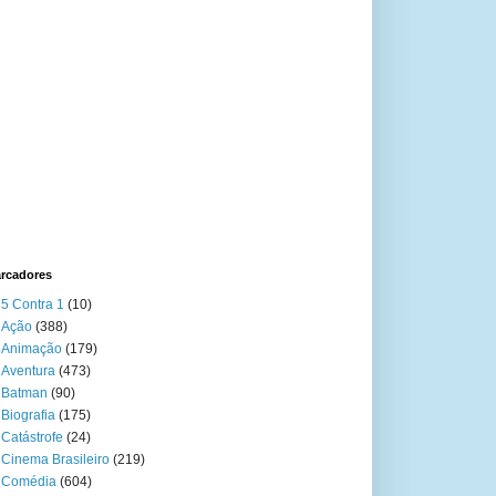
rcadores
5 Contra 1
(10)
Ação
(388)
Animação
(179)
Aventura
(473)
Batman
(90)
Biografia
(175)
Catástrofe
(24)
Cinema Brasileiro
(219)
Comédia
(604)