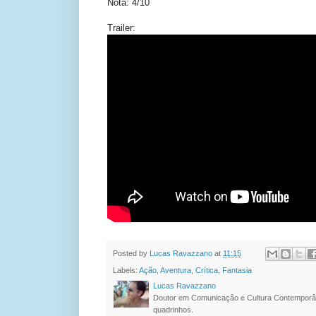
Nota: 4/10
Trailer:
Posted by
Lucas Ravazzano
at
11:15
Labels:
Ação
,
Aventura
,
Crítica
,
Fantasia
Lucas Ravazzano
Doutor em Comunicação e Cultura Contemporâ
quadrinhos.