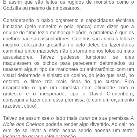
É assim que são feitos os rugidos de monstros como o
Godzilla ou mesmo de dinossauros.
Considerando o baixo orçamento e capacidades técnicas
limitadas (pelo dinheiro e pela época) devo dizer que a
equipe do filme fez o melhor que pôde, o problema é que os
coelhos não são assustadores. Coelhos são animais fofos e
mesmo colocando groselha no pelo deles ou fazendo-os
caminhar entre maquetes não os torna menos fofos ou mais
assustadores. Talvez pudesse funcionar se eles
maquiassem os bichos para parecerem deformados ou
usassem algum tipo de marionete ou animatrônico com um
visual deformado e sinistro de coelho, do jeito que está, no
entanto, o filme cria mais risos do que sustos. Fico
imaginando o que um cineasta com afinidade com o
grotesco e o inesperado, tipo o David Cronenberg,
conseguiria fazer com essa premissa (e com um orçamento
razoável, claro).
Talvez se assumisse o lado mais
trash
de sua premissa
A
Noite dos Coelhos
poderia render algo divertido. Ao cair no
erro de se levar a sério acaba sendo apenas um terror
incapaz de gerar qualquer tensão.