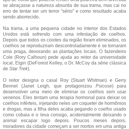
se abraçasse a natureza absurda de sua trama, mas cai no
erro de tentar ser um terror “sério” e como resultado acaba
sendo aborrecido.
Na trama, a uma pequena cidade no interior dos Estados
Unidos está sofrendo com uma infestação de coelhos.
Depois que todos os coiotes da região foram eliminados, os
coelhos se reproduziram descontroladamente e se tornaram
uma praga, devorando as plantações locais. O fazendeiro
Cole (Rory Calhoun) pede ajuda ao reitor da universidade
local, Elgin (DeForest Kelley, o Dr. McCoy da série clássica
de
Star Trek
).
O reitor designa o casal Roy (Stuart Whitman) e Gerry
Bennet (Janet Leigh, que protagonizou
Psicose
) para
desenvolver uma meio de eliminar os coelhos sem usar
venenos. Eles tentam uma terapia hormonal para deixar os
coelhos inférteis, injetando neles um coquetel de hormônios
e drogas, mas a filha deles acaba pegando o coelho usado
como cobaia e o leva consigo, acidentalmente deixando o
animal escapar logo depois. Poucos meses depois,
moradores da cidade começam a ser mortos em uma antiga