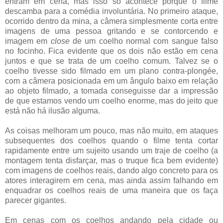
entram em cena, mas isso só acontece porque o filme
descamba para a comédia involuntária. No primeiro ataque,
ocorrido dentro da mina, a câmera simplesmente corta entre
imagens de uma pessoa gritando e se contorcendo e
imagem em
close
de um coelho normal com sangue falso
no focinho. Fica evidente que os dois não estão em cena
juntos e que se trata de um coelho comum. Talvez se o
coelho tivesse sido filmado em um plano contra-plongée,
com a câmera posicionada em um ângulo baixo em relação
ao objeto filmado, a tomada conseguisse dar a impressão
de que estamos vendo um coelho enorme, mas do jeito que
está não há ilusão alguma.
As coisas melhoram um pouco, mas não muito, em ataques
subsequentes dos coelhos quando o filme tenta cortar
rapidamente entre um sujeito usando um traje de coelho (a
montagem tenta disfarçar, mas o truque fica bem evidente)
com imagens de coelhos reais, dando algo concreto para os
atores interagirem em cena, mas ainda assim falhando em
enquadrar os coelhos reais de uma maneira que os faça
parecer gigantes.
Em cenas com os coelhos andando pela cidade ou