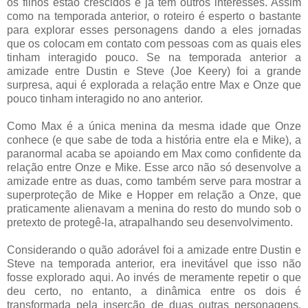
os filhos estão crescidos e já tem outros interesses. Assim
como na temporada anterior, o roteiro é esperto o bastante
para explorar esses personagens dando a eles jornadas
que os colocam em contato com pessoas com as quais eles
tinham interagido pouco. Se na temporada anterior a
amizade entre Dustin e Steve (Joe Keery) foi a grande
surpresa, aqui é explorada a relação entre Max e Onze que
pouco tinham interagido no ano anterior.
Como Max é a única menina da mesma idade que Onze
conhece (e que sabe de toda a história entre ela e Mike), a
paranormal acaba se apoiando em Max como confidente da
relação entre Onze e Mike. Esse arco não só desenvolve a
amizade entre as duas, como também serve para mostrar a
superproteção de Mike e Hopper em relação a Onze, que
praticamente alienavam a menina do resto do mundo sob o
pretexto de protegê-la, atrapalhando seu desenvolvimento.
Considerando o quão adorável foi a amizade entre Dustin e
Steve na temporada anterior, era inevitável que isso não
fosse explorado aqui. Ao invés de meramente repetir o que
deu certo, no entanto, a dinâmica entre os dois é
transformada pela inserção de duas outras personagens.