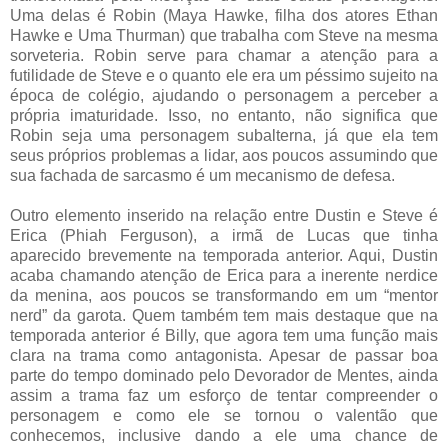
Uma delas é Robin (Maya Hawke, filha dos atores Ethan
Hawke e Uma Thurman) que trabalha com Steve na mesma
sorveteria. Robin serve para chamar a atenção para a
futilidade de Steve e o quanto ele era um péssimo sujeito na
época de colégio, ajudando o personagem a perceber a
própria imaturidade. Isso, no entanto, não significa que
Robin seja uma personagem subalterna, já que ela tem
seus próprios problemas a lidar, aos poucos assumindo que
sua fachada de sarcasmo é um mecanismo de defesa.
Outro elemento inserido na relação entre Dustin e Steve é
Erica (Phiah Ferguson), a irmã de Lucas que tinha
aparecido brevemente na temporada anterior. Aqui, Dustin
acaba chamando atenção de Erica para a inerente nerdice
da menina, aos poucos se transformando em um “mentor
nerd” da garota. Quem também tem mais destaque que na
temporada anterior é Billy, que agora tem uma função mais
clara na trama como antagonista. Apesar de passar boa
parte do tempo dominado pelo Devorador de Mentes, ainda
assim a trama faz um esforço de tentar compreender o
personagem e como ele se tornou o valentão que
conhecemos, inclusive dando a ele uma chance de