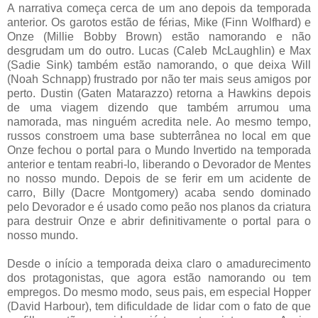
A narrativa começa cerca de um ano depois da temporada
anterior. Os garotos estão de férias, Mike (Finn Wolfhard) e
Onze (Millie Bobby Brown) estão namorando e não
desgrudam um do outro. Lucas (Caleb McLaughlin) e Max
(Sadie Sink) também estão namorando, o que deixa Will
(Noah Schnapp) frustrado por não ter mais seus amigos por
perto. Dustin (Gaten Matarazzo) retorna a Hawkins depois
de uma viagem dizendo que também arrumou uma
namorada, mas ninguém acredita nele. Ao mesmo tempo,
russos constroem uma base subterrânea no local em que
Onze fechou o portal para o Mundo Invertido na temporada
anterior e tentam reabri-lo, liberando o Devorador de Mentes
no nosso mundo. Depois de se ferir em um acidente de
carro, Billy (Dacre Montgomery) acaba sendo dominado
pelo Devorador e é usado como peão nos planos da criatura
para destruir Onze e abrir definitivamente o portal para o
nosso mundo.
Desde o início a temporada deixa claro o amadurecimento
dos protagonistas, que agora estão namorando ou tem
empregos. Do mesmo modo, seus pais, em especial Hopper
(David Harbour), tem dificuldade de lidar com o fato de que