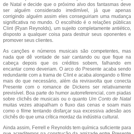
de Natal e decide que o próximo alvo dos fantasmas deve
ser alguém considerado irredimível, já que apenas
corrigindo alguém assim eles conseguiriam uma mudança
significativa no mundo. O escolhido é o relações públicas
Clint (Ryan Reynolds), um sujeito completamente antiético,
disposto a qualquer coisa para destruir seus oponentes e
promover seus clientes.
As canções e números musicais são competentes, mas
nada que dê vontade de sair cantando ou que fique na
cabeça depois que os créditos sobem, falhando em
encantar como deveriam. O arco do Presente acaba sendo
redundante com a trama de Clint e acaba alongando o filme
mais do que necessário, além da reviravolta que conecta
Presente com o romance de Dickens ser relativamente
previsível. Boa parte do humor autorreferencial, com piadas
sobre clichês de musicais ou o quanto
Um Conto de Natal
muitas vezes atrapalham o fluxo das cenas e soam mais
como o filme tentando disfarçar sua excessiva adesão aos
clichês do que uma crítica mordaz da indústria cultural.
Ainda assim, Ferrell e Reynolds tem química suficiente para
que acreditemos na construção da amizade entre Presente