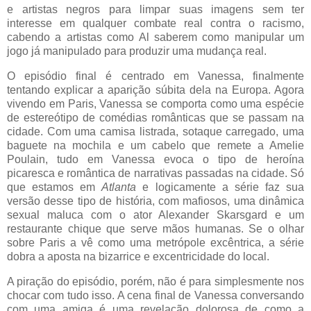
e artistas negros para limpar suas imagens sem ter
interesse em qualquer combate real contra o racismo,
cabendo a artistas como Al saberem como manipular um
jogo já manipulado para produzir uma mudança real.
O episódio final é centrado em Vanessa, finalmente
tentando explicar a aparição súbita dela na Europa. Agora
vivendo em Paris, Vanessa se comporta como uma espécie
de estereótipo de comédias românticas que se passam na
cidade. Com uma camisa listrada, sotaque carregado, uma
baguete na mochila e um cabelo que remete a Amelie
Poulain, tudo em Vanessa evoca o tipo de heroína
picaresca e romântica de narrativas passadas na cidade. Só
que estamos em
Atlanta
e logicamente a série faz sua
versão desse tipo de história, com mafiosos, uma dinâmica
sexual maluca com o ator Alexander Skarsgard e um
restaurante chique que serve mãos humanas. Se o olhar
sobre Paris a vê como uma metrópole excêntrica, a série
dobra a aposta na bizarrice e excentricidade do local.
A piração do episódio, porém, não é para simplesmente nos
chocar com tudo isso. A cena final de Vanessa conversando
com uma amiga é uma revelação dolorosa de como a