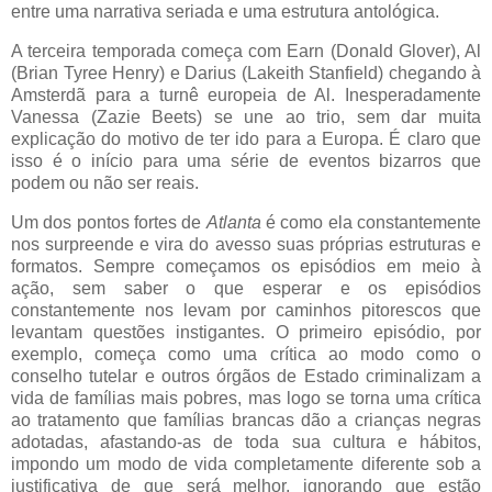
entre uma narrativa seriada e uma estrutura antológica.
A terceira temporada começa com Earn (Donald Glover), Al
(Brian Tyree Henry) e Darius (Lakeith Stanfield) chegando à
Amsterdã para a turnê europeia de Al. Inesperadamente
Vanessa (Zazie Beets) se une ao trio, sem dar muita
explicação do motivo de ter ido para a Europa. É claro que
isso é o início para uma série de eventos bizarros que
podem ou não ser reais.
Um dos pontos fortes de
Atlanta
é como ela constantemente
nos surpreende e vira do avesso suas próprias estruturas e
formatos. Sempre começamos os episódios em meio à
ação, sem saber o que esperar e os episódios
constantemente nos levam por caminhos pitorescos que
levantam questões instigantes. O primeiro episódio, por
exemplo, começa como uma crítica ao modo como o
conselho tutelar e outros órgãos de Estado criminalizam a
vida de famílias mais pobres, mas logo se torna uma crítica
ao tratamento que famílias brancas dão a crianças negras
adotadas, afastando-as de toda sua cultura e hábitos,
impondo um modo de vida completamente diferente sob a
justificativa de que será melhor, ignorando que estão