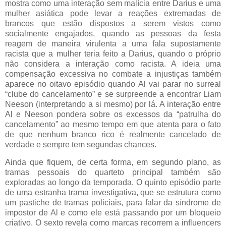
mostra como uma interação sem malícia entre Darius e uma
mulher asiática pode levar a reações extremadas de
brancos que estão dispostos a serem vistos como
socialmente engajados, quando as pessoas da festa
reagem de maneira virulenta a uma fala supostamente
racista que a mulher teria feito a Darius, quando o próprio
não considera a interação como racista. A ideia uma
compensação excessiva no combate a injustiças também
aparece no oitavo episódio quando Al vai parar no surreal
“clube do cancelamento” e se surpreende a encontrar Liam
Neeson (interpretando a si mesmo) por lá. A interação entre
Al e Neeson pondera sobre os excessos da “patrulha do
cancelamento” ao mesmo tempo em que atenta para o fato
de que nenhum branco rico é realmente cancelado de
verdade e sempre tem segundas chances.
Ainda que fiquem, de certa forma, em segundo plano, as
tramas pessoais do quarteto principal também são
exploradas ao longo da temporada. O quinto episódio parte
de uma estranha trama investigativa, que se estrutura como
um pastiche de tramas policiais, para falar da síndrome de
impostor de Al e como ele está passando por um bloqueio
criativo. O sexto revela como marcas recorrem a influencers