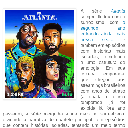
A série
Atlanta
sempre flertou com o
surrealismo, com
o
segundo ano
entrando ainda mais
nessa seara
e
também em episódios
com histórias mais
isoladas, remetendo
a uma estrutura de
antologia. Em sua
terceira temporada,
que chegou aos
streamings brasileiros
com anos de atraso
(a quarta e última
temporada já foi
exibida lá fora ano
passado), a série mergulha ainda mais no surrealismo,
dividindo a narrativa do quarteto principal com episódios
que contem histórias isoladas, tentando um meio termo