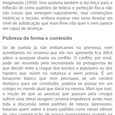
Imaginação
(1959). Isso ajudaria também a dar força para a
reflexão de como padrões de beleza e perfeição física não
são coisas que emergem naturalmente, mas construções
históricas e sociais, embora esperar isso seria desejar um
nível de sofisticação que esse filme não quer e nem parece
ser capaz de alcançar.
Pobreza de forma e conteúdo
Se de partida já não embarcamos na premissa, nem
acreditamos no universo que ele nos apresenta fica difícil
aderir a qualquer drama ou conflito. O conflito, por sinal,
pode ser resumido pela necessidade da protagonista ter
que decidir entre a claque dos bonitos e populares ou dos
hipsters que vivem na natureza e leem poesia. É um
binarismo básico que nem precisava de um cenário
distópico para ser construído, poderia se passar em um
colégio no mundo atual que daria na mesma. Mais que isso,
a noção de que as pessoas que passam pela cirurgia
sofrem uma literal lavagem cerebral empobrece ainda mais
toda a discussão sobre padrões de beleza opressores,
tratando quem adere a esses padrões como meras vítimas
de uma comunicação de massa manipuladora quando na