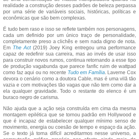
realidade a construção desses padrões de beleza perpassa
por uma série de variáveis sociais, históricas, políticas e
econômicas que são bem complexas.
É tudo bem raso e isso se reflete também nos personagens,
cada um definido por um único traço de personalidade,
completamente preso a clichês e sem nada digno de nota.
Em
The Act
(2019) Joey King entregou uma performance
capaz de redefinir sua carreira, mas ao invés de usar isso
para construir novos rumos, continua retornando a esse tipo
de produção vagabunda que parece fanfic ruim de wattpad
como faz aqui ou no recente
Tudo em Família
. Laverne Cox
devora o cenário como a doutora Cable, mas é uma vilã tão
vazia e com motivações tão vagas que não tem como dar a
ela qualquer gravidade. Todo o restante do elenco é um
buraco negro de carisma.
Não ajuda que a ação seja construída em cima da mesma
montagem epilética que se tornou padrão em Hollywood e
que é incapaz de estabelecer qualquer mínimo senso de
movimento, energia ou coesão de tempo e espaço da ação.
Se o texto já torna difícil acreditarmos nesse universo, a