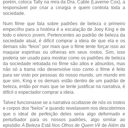
porém, coloca Tally na mira da Dra. Cable (Laverne Cox), a
responsável por criar a cirurgia e quem controla toda a
sociedade.
Num filme que fala sobre padrões de beleza o primeiro
empecilho para a história é a escalação de Joey King e de
todo o elenco jovem. Pertencentes ao padrão de beleza da
sociedade atual, é difícil comprar a ideia de que ela e os
demais são “feios” por mais que o filme tente forçar isso ao
maquiar espinhas ou olheiras em seus rostos. Sim, isso
poderia ser usado para mostrar como os padrões de beleza
da sociedade retratada no filme são altos e absurdos, mas
não só a trama não desenvolve isso como o filme é feito
para ser visto por pessoas do nosso mundo, um mundo em
que sim, King e os demais estão dentro de um padrão de
beleza, então por mais que se tente justificar na narrativa, é
difícil o espectador comprar a ideia.
Talvez funcionasse se a narrativa ocultasse de nós os rostos
e corpos dos “belos” e quando revelassem nos descobrimos
que o ideal de perfeição deles seria algo deformado e
perturbador para os nossos padrões, algo similar ao
episódio
A Beleza Está Nos Olhos de Quem Vê
de
Além da