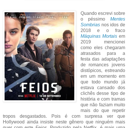
Quando escrevi sobre
o péssimo
Mentes
Sombrias
nos idos de
2018 e o fraco
Máquinas Mortais
em
2019 mencionei
como eles chegaram
atrasados para a
festa das adaptações
de romances jovens
distópicos, estreando
em um momento em
que todo mundo já
estava cansado dos
clichês desse tipo de
história e com tramas
que não faziam muito
mais do que repetir
tropos desgastados. Pois é com surpresa ver que
Hollywood ainda insiste neste gênero que ninguém mais
quer com este
Feios
. Produzido pela Netflix, é mais uma