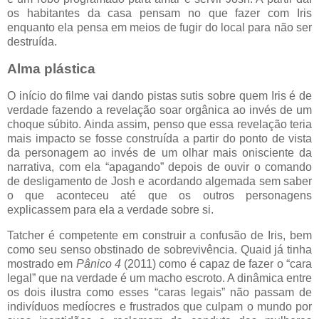
os habitantes da casa pensam no que fazer com Iris
enquanto ela pensa em meios de fugir do local para não ser
destruída.
Alma plástica
O início do filme vai dando pistas sutis sobre quem Iris é de
verdade fazendo a revelação soar orgânica ao invés de um
choque súbito. Ainda assim, penso que essa revelação teria
mais impacto se fosse construída a partir do ponto de vista
da personagem ao invés de um olhar mais onisciente da
narrativa, com ela “apagando” depois de ouvir o comando
de desligamento de Josh e acordando algemada sem saber
o que aconteceu até que os outros personagens
explicassem para ela a verdade sobre si.
Tatcher é competente em construir a confusão de Iris, bem
como seu senso obstinado de sobrevivência. Quaid já tinha
mostrado em
Pânico 4
(2011) como é capaz de fazer o “cara
legal” que na verdade é um macho escroto. A dinâmica entre
os dois ilustra como esses “caras legais” não passam de
indivíduos medíocres e frustrados que culpam o mundo por