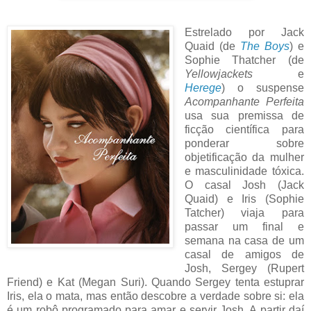
Estrelado por Jack
Quaid (de
The Boys
) e
Sophie Thatcher (de
Yellowjackets
e
Herege
) o suspense
Acompanhante Perfeita
usa sua premissa de
ficção científica para
ponderar sobre
objetificação da mulher
e masculinidade tóxica.
O casal Josh (Jack
Quaid) e Iris (Sophie
Tatcher) viaja para
passar um final e
semana na casa de um
casal de amigos de
Josh, Sergey (Rupert
Friend) e Kat (Megan Suri). Quando Sergey tenta estuprar
Iris, ela o mata, mas então descobre a verdade sobre si: ela
é um robô programado para amar e servir Josh. A partir daí