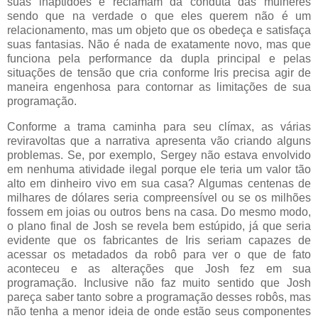
suas inaptidões e reclamam da conduta das mulheres
sendo que na verdade o que eles querem não é um
relacionamento, mas um objeto que os obedeça e satisfaça
suas fantasias. Não é nada de exatamente novo, mas que
funciona pela performance da dupla principal e pelas
situações de tensão que cria conforme Iris precisa agir de
maneira engenhosa para contornar as limitações de sua
programação.
Conforme a trama caminha para seu clímax, as várias
reviravoltas que a narrativa apresenta vão criando alguns
problemas. Se, por exemplo, Sergey não estava envolvido
em nenhuma atividade ilegal porque ele teria um valor tão
alto em dinheiro vivo em sua casa? Algumas centenas de
milhares de dólares seria compreensível ou se os milhões
fossem em joias ou outros bens na casa. Do mesmo modo,
o plano final de Josh se revela bem estúpido, já que seria
evidente que os fabricantes de Iris seriam capazes de
acessar os metadados da robô para ver o que de fato
aconteceu e as alterações que Josh fez em sua
programação. Inclusive não faz muito sentido que Josh
pareça saber tanto sobre a programação desses robôs, mas
não tenha a menor ideia de onde estão seus componentes