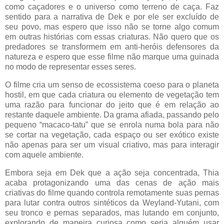
como caçadores e o universo como terreno de caça. Faz
sentido para a narrativa de Dek e por ele ser excluído de
seu povo, mas espero que isso não se torne algo comum
em outras histórias com essas criaturas. Não quero que os
predadores se transformem em anti-heróis defensores da
natureza e espero que esse filme não marque uma guinada
no modo de representar esses seres.
O filme cria um senso de ecossistema coeso para o planeta
hostil, em que cada criatura ou elemento de vegetação tem
uma razão para funcionar do jeito que é em relação ao
restante daquele ambiente. Da grama afiada, passando pelo
pequeno “macaco-tatu” que se enrola numa bola para não
se cortar na vegetação, cada espaço ou ser exótico existe
não apenas para ser um visual criativo, mas para interagir
com aquele ambiente.
Embora seja em Dek que a ação seja concentrada, Thia
acaba protagonizando uma das cenas de ação mais
criativas do filme quando controla remotamente suas pernas
para lutar contra outros sintéticos da Weyland-Yutani, com
seu tronco e pernas separados, mas lutando em conjunto,
explorando de maneira curiosa como seria alguém usar