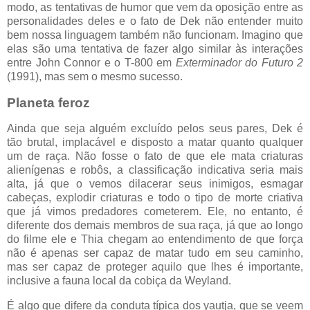
modo, as tentativas de humor que vem da oposição entre as
personalidades deles e o fato de Dek não entender muito
bem nossa linguagem também não funcionam. Imagino que
elas são uma tentativa de fazer algo similar às interações
entre John Connor e o T-800 em
Exterminador do Futuro 2
(1991), mas sem o mesmo sucesso.
Planeta feroz
Ainda que seja alguém excluído pelos seus pares, Dek é
tão brutal, implacável e disposto a matar quanto qualquer
um de raça. Não fosse o fato de que ele mata criaturas
alienígenas e robôs, a classificação indicativa seria mais
alta, já que o vemos dilacerar seus inimigos, esmagar
cabeças, explodir criaturas e todo o tipo de morte criativa
que já vimos predadores cometerem. Ele, no entanto, é
diferente dos demais membros de sua raça, já que ao longo
do filme ele e Thia chegam ao entendimento de que força
não é apenas ser capaz de matar tudo em seu caminho,
mas ser capaz de proteger aquilo que lhes é importante,
inclusive a fauna local da cobiça da Weyland.
É algo que difere da conduta típica dos yautja, que se veem