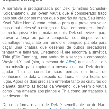
A narrativa é protagonizada por Dek (Dimitrius Schuster-
Koloamatangi), um jovem yautja que é considerado fraco
pelo seu clã por ser menor que o padrão da raça. Seu irmão,
Kwei (Mike Homik) tenta treiná-lo para que prove seu valor,
mas o pai deles vê o esforço de Kwei em proteger o irmão
como fraqueza e tenta matar os dois. Dek sobrevive e para
provar a força ao pai e conquistar seu dispositivo de
camuflagem viaja até um remoto e perigoso planeta para
caçar uma criatura que dezenas de outros predadores
tentaram e falharam. Chegando lá ele encontra a sintética
Thia (Elle Fanning), uma androide a serviço a corporação
Weyland-Yutani (sim, a mesma de
Alien
) que está ali em
uma missão para capturar a mesma criatura. Dek decide
ajudar Thia a consertar suas pernas em troca do
conhecimento dela a respeito da fauna e flora hostis do
lugar. Agora os dois precisam enfrentar tanto as criaturas do
planeta, quanto as tropas da Weyland, que veem o yautja
como uma ameaça aos planos e Thia como um fracasso a
ser descartado.
De certa forma o arco de Dek é semelhante ao de Naru