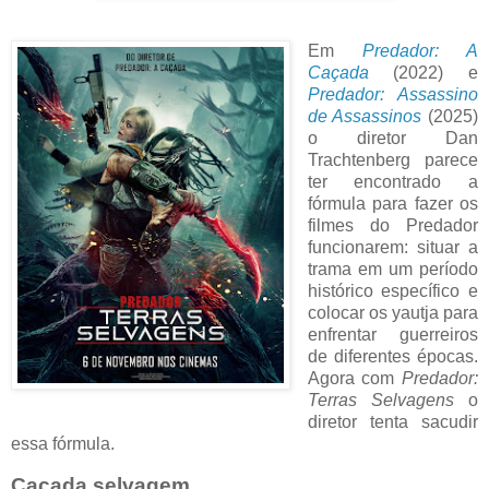
Em
Predador: A
Caçada
(2022) e
Predador: Assassino
de Assassinos
(2025)
o diretor Dan
Trachtenberg parece
ter encontrado a
fórmula para fazer os
filmes do Predador
funcionarem: situar a
trama em um período
histórico específico e
colocar os yautja para
enfrentar guerreiros
de diferentes épocas.
Agora com
Predador:
Terras Selvagens
o
diretor tenta sacudir
essa fórmula.
Caçada selvagem