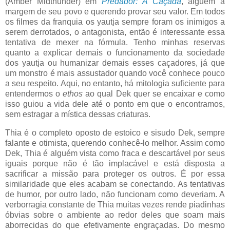
(Amber Midthunder) em
Predador: A Caçada
, alguém a
margem de seu povo e querendo provar seu valor. Em todos
os filmes da franquia os yautja sempre foram os inimigos a
serem derrotados, o antagonista, então é interessante essa
tentativa de mexer na fórmula. Tenho minhas reservas
quanto a explicar demais o funcionamento da sociedade
dos yautja ou humanizar demais esses caçadores, já que
um monstro é mais assustador quando você conhece pouco
a seu respeito. Aqui, no entanto, há mitologia suficiente para
entendermos o
ethos
ao qual Dek quer se encaixar e como
isso guiou a vida dele até o ponto em que o encontramos,
sem estragar a mística dessas criaturas.
Thia é o completo oposto de estoico e sisudo Dek, sempre
falante e otimista, querendo conhecê-lo melhor. Assim como
Dek, Thia é alguém vista como fraca e descartável por seus
iguais porque não é tão implacável e está disposta a
sacrificar a missão para proteger os outros. É por essa
similaridade que eles acabam se conectando. As tentativas
de humor, por outro lado, não funcionam como deveriam. A
verborragia constante de Thia muitas vezes rende piadinhas
óbvias sobre o ambiente ao redor deles que soam mais
aborrecidas do que efetivamente engraçadas. Do mesmo