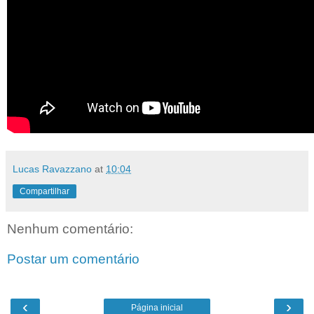
Lucas Ravazzano
at
10:04
Compartilhar
Nenhum comentário:
Postar um comentário
‹
›
Página inicial