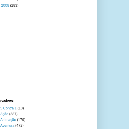
►
2008
(283)
rcadores
5 Contra 1
(10)
Ação
(387)
Animação
(179)
Aventura
(472)