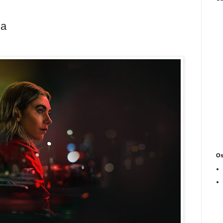
ga
Os