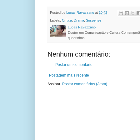
Posted by
Lucas Ravazzano
at
10:42
Labels:
Crítica
,
Drama
,
Suspense
Lucas Ravazzano
Doutor em Comunicação e Cultura Contemporâ
quadrinhos.
Nenhum comentário:
Postar um comentário
Postagem mais recente
Assinar:
Postar comentários (Atom)