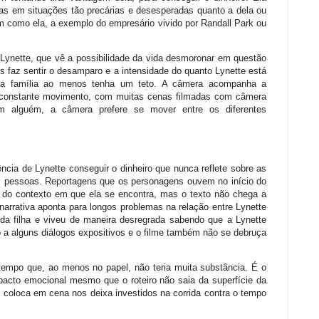
oas em situações tão precárias e desesperadas quanto a dela ou
 como ela, a exemplo do empresário vivido por Randall Park ou
Lynette, que vê a possibilidade da vida desmoronar em questão
os faz sentir o desamparo e a intensidade do quanto Lynette está
que a família ao menos tenha um teto. A câmera acompanha a
m constante movimento, com muitas cenas filmadas com câmera
 alguém, a câmera prefere se mover entre os diferentes
ência de Lynette conseguir o dinheiro que nunca reflete sobre as
as pessoas. Reportagens que os personagens ouvem no início do
 do contexto em que ela se encontra, mas o texto não chega a
 narrativa aponta para longos problemas na relação entre Lynette
da filha e viveu de maneira desregrada sabendo que a Lynette
to a alguns diálogos expositivos e o filme também não se debruça
tempo que, ao menos no papel, não teria muita substância. É o
pacto emocional mesmo que o roteiro não saia da superfície da
 coloca em cena nos deixa investidos na corrida contra o tempo