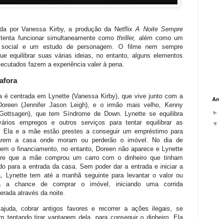
ada por Vanessa Kirby, a produção da Netflix
A Noite Sempre
tenta funcionar simultaneamente como
thriller,
além como um
 social e um estudo de personagem. O filme nem sempre
ue equilibrar suas várias ideias, no entanto, alguns elementos
ecutados fazem a experiência valer à pena.
 afora
a é centrada em Lynette (Vanessa Kirby), que vive junto com a
Ar
oreen (Jennifer Jason Leigh), e o irmão mais velho, Kenny
Gottsagen), que tem Síndrome de Down. Lynette se equilibra
vários empregos e outros serviços para tentar equilibrar as
. Ela e a mãe estão prestes a conseguir um empréstimo para
arem a casa onde moram ou perderão o imóvel. No dia de
rem o financiamento, no entanto, Doreen não aparece e Lynette
re que a mãe comprou um carro com o dinheiro que tinham
do para a entrada da casa. Sem poder dar a entrada e iniciar a
, Lynette tem até a manhã seguinte para levantar o valor ou
rá a chance de comprar o imóvel, iniciando uma corrida
erada através da noite.
ajuda, cobrar antigos favores e recorrer a ações ilegais, se
m tentando tirar vantagem dela, para conseguir o dinheiro. Ela