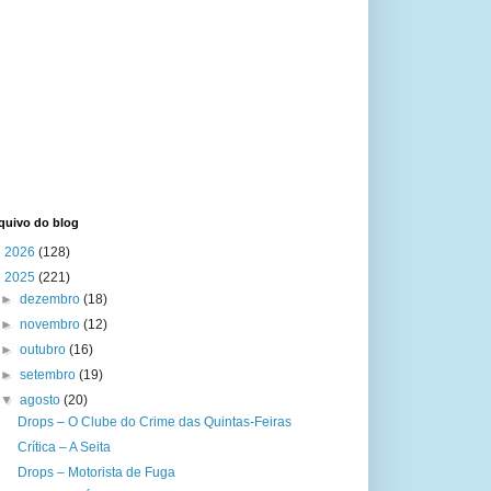
quivo do blog
►
2026
(128)
▼
2025
(221)
►
dezembro
(18)
►
novembro
(12)
►
outubro
(16)
►
setembro
(19)
▼
agosto
(20)
Drops – O Clube do Crime das Quintas-Feiras
Crítica – A Seita
Drops – Motorista de Fuga