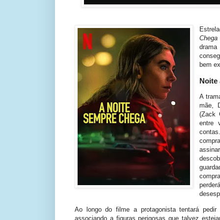
Estrel
Chega
drama
conseg
bem ex
Noite
A tram
mãe, D
(Zack 
entre 
contas
compr
assina
descob
guarda
compra
perde
desesp
Ao longo do filme a protagonista tentará pedir 
associando a figuras perigosas que talvez esteja