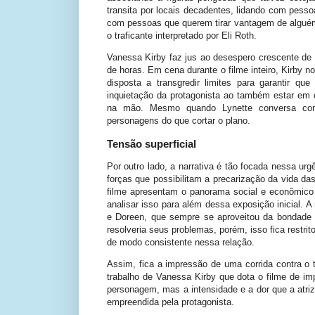
transita por locais decadentes, lidando com pess
com pessoas que querem tirar vantagem de alguém
o traficante interpretado por Eli Roth.
Vanessa Kirby faz jus ao desespero crescente de 
de horas. Em cena durante o filme inteiro, Kirby n
disposta a transgredir limites para garantir 
inquietação da protagonista ao também estar e
na mão. Mesmo quando Lynette conversa com
personagens do que cortar o plano.
Tensão superficial
Por outro lado, a narrativa é tão focada nessa urg
forças que possibilitam a precarização da vida d
filme apresentam o panorama social e econômico
analisar isso para além dessa exposição inicial. A
e Doreen, que sempre se aproveitou da bondade 
resolveria seus problemas, porém, isso fica restri
de modo consistente nessa relação.
Assim, fica a impressão de uma corrida contra o 
trabalho de Vanessa Kirby que dota o filme de im
personagem, mas a intensidade e a dor que a atriz
empreendida pela protagonista.