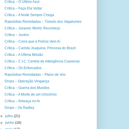
Crítica – O Último Azul
Crítica – Faça Ela Voltar
Crítica – A Noite Sempre Chega
Rapsódias Revisitadas – Túmulo dos Vagalumes
Crítica – Jurassic World: Recomeço
Crítica – Juntos
Crítica – Corra que a Polícia Vem Aí
Crítica – Carlota Joaquina: Princesa do Brazil
Crítica – A Última Missão
Crítica – C.I.C: Central de Inteligência Cearense
Crítica – Os Enforcados
Rapsódias Revisitadas – Plano de Voo
Drops – Operação Vingança
Crítica – Guerra dos Mundos
Crítica – A Morte de um Unicórnio
Crítica – Ameaça no Ar
Drops – Os Radley
►
julho
(21)
►
junho
(16)