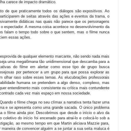
ilha carece de impacto dramático.
ato de que praticamente todos os diálogos são expositivos. Ao
participarem de seitas através das ações e eventos da trama, o
ssivamente didáticas nas quais não parece que os personagens
a o espectador. A mesma coisa acontece no desenvolvimento da
eles falam o tempo todo sobre o que sentem, mas o filme nunca
ciem essas ações.
 desprovida de qualquer elemento marcante, não sendo nada mais
er seja uma megalômana tão unidimensional que descamba para a
tativas do filme em alertar como esse tipo de grupo busca
desejosas por pertencer a um grupo para que possa explorar as
um olhar raso sobre esses temas. As elucubrações professorais
ciabilidade humana se pretendem a algo denso, complexo, mas
quer entendimento mais consistente ou crítica mais contundente
contrado cada vez mais espaço em nossa sociedade.
 Quando o filme chega no seu clímax a narrativa tenta fazer uma
 trama e se apresenta como uma grande sacada. O único problema
rna o filme ainda pior. Descobrimos que desde o início o alvo da
oletivo do início foi encenado para atrai-lo e colocá-lo sob a
estigação, ao mesmo tempo em que Martin aliciava Mazzie para,
r maneira de convencer alguém a se juntar a sua seita maluca é