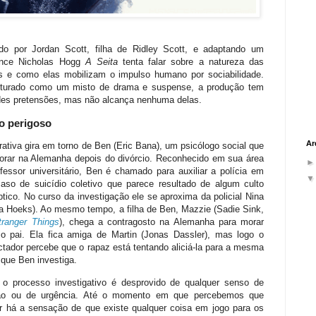
gido por Jordan Scott, filha de Ridley Scott, e adaptando um
nce Nicholas Hogg
A Seita
tenta falar sobre a natureza das
as e como elas mobilizam o impulso humano por sociabilidade.
uturado como um misto de drama e suspense, a produção tem
des pretensões, mas não alcança nenhuma delas.
o perigoso
Ar
rativa gira em torno de Ben (Eric Bana), um psicólogo social que
morar na Alemanha depois do divórcio. Reconhecido em sua área
fessor universitário, Ben é chamado para auxiliar a polícia em
aso de suicídio coletivo que parece resultado de algum culto
ptico. No curso da investigação ele se aproxima da policial Nina
ia Hoeks). Ao mesmo tempo, a filha de Ben, Mazzie (Sadie Sink,
tranger Things
), chega a contragosto na Alemanha para morar
o pai. Ela fica amiga de Martin (Jonas Dassler), mas logo o
tador percebe que o rapaz está tentando aliciá-la para a mesma
 que Ben investiga.
 o processo investigativo é desprovido de qualquer senso de
ão ou de urgência. Até o momento em que percebemos que
r há a sensação de que existe qualquer coisa em jogo para os