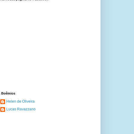
 Boêmios
Helen de Oliveira
Lucas Ravazzano