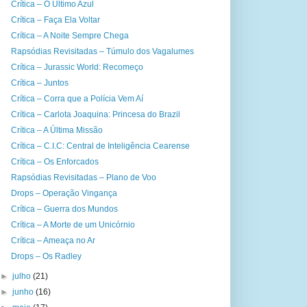
Crítica – O Último Azul
Crítica – Faça Ela Voltar
Crítica – A Noite Sempre Chega
Rapsódias Revisitadas – Túmulo dos Vagalumes
Crítica – Jurassic World: Recomeço
Crítica – Juntos
Crítica – Corra que a Polícia Vem Aí
Crítica – Carlota Joaquina: Princesa do Brazil
Crítica – A Última Missão
Crítica – C.I.C: Central de Inteligência Cearense
Crítica – Os Enforcados
Rapsódias Revisitadas – Plano de Voo
Drops – Operação Vingança
Crítica – Guerra dos Mundos
Crítica – A Morte de um Unicórnio
Crítica – Ameaça no Ar
Drops – Os Radley
►
julho
(21)
►
junho
(16)