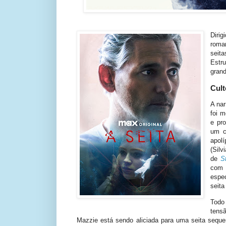
Diri
roma
seit
Estr
gran
Cult
A nar
foi 
e pro
um c
apolí
(Silv
de
S
com 
espec
seita
Todo
tens
Mazzie está sendo aliciada para uma seita seque