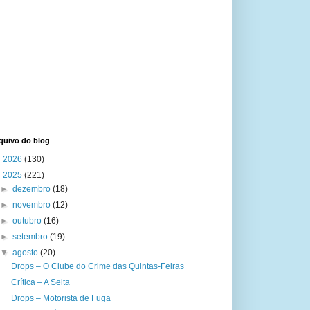
quivo do blog
►
2026
(130)
▼
2025
(221)
►
dezembro
(18)
►
novembro
(12)
►
outubro
(16)
►
setembro
(19)
▼
agosto
(20)
Drops – O Clube do Crime das Quintas-Feiras
Crítica – A Seita
Drops – Motorista de Fuga