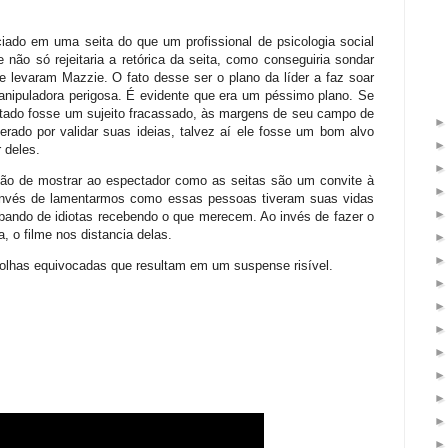
iado em uma seita do que um profissional de psicologia social
não só rejeitaria a retórica da seita, como conseguiria sondar
e levaram Mazzie. O fato desse ser o plano da líder a faz soar
nipuladora perigosa. É evidente que era um péssimo plano. Se
eitado fosse um sujeito fracassado, às margens de seu campo de
rado por validar suas ideias, talvez aí ele fosse um bom alvo
 deles.
nção de mostrar ao espectador como as seitas são um convite à
 invés de lamentarmos como essas pessoas tiveram suas vidas
 bando de idiotas recebendo o que merecem. Ao invés de fazer o
 o filme nos distancia delas.
lhas equivocadas que resultam em um suspense risível.