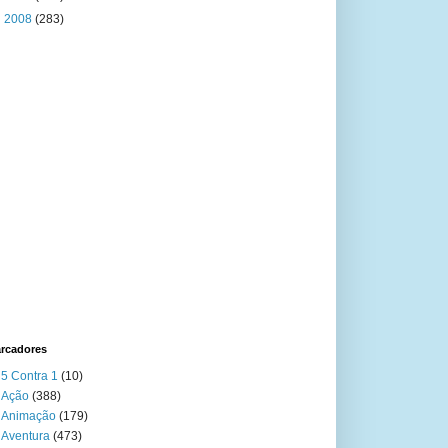
►
2008
(283)
rcadores
5 Contra 1
(10)
Ação
(388)
Animação
(179)
Aventura
(473)