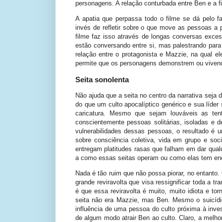
personagens. A relação conturbada entre Ben e a f
A apatia que perpassa todo o filme se dá pelo f
invés de refletir sobre o que move as pessoas a 
filme faz isso através de longas conversas exce
estão conversando entre si, mas palestrando par
relação entre o protagonista e Mazzie, na qual 
permite que os personagens demonstrem ou viven
Seita sonolenta
Não ajuda que a seita no centro da narrativa seja
do que um culto apocalíptico genérico e sua líd
caricatura. Mesmo que sejam louváveis as ten
conscientemente pessoas solitárias, isoladas e 
vulnerabilidades dessas pessoas, o resultado é 
sobre consciência coletiva, vida em grupo e so
entregam platitudes rasas que falham em dar qual
a como essas seitas operam ou como elas tem en
Nada é tão ruim que não possa piorar, no entanto.
grande reviravolta que visa ressignificar toda a
é que essa reviravolta é muito, muito idiota e to
seita não era Mazzie, mas Ben. Mesmo o suicídio c
influência de uma pessoa do culto próxima à inv
de algum modo atrair Ben ao culto. Claro, a melho