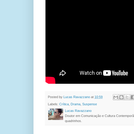
Posted by
Lucas Ravazzano
at
10:59
Labels:
Crítica
,
Drama
,
Suspense
Lucas Ravazzano
Doutor em Comunicação e Cultura Contemporâ
quadrinhos.