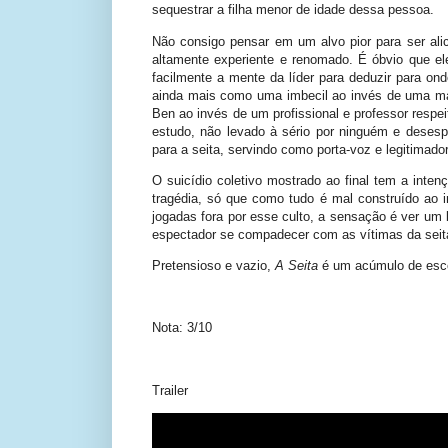
sequestrar a filha menor de idade dessa pessoa.
Não consigo pensar em um alvo pior para ser alic
altamente experiente e renomado. É óbvio que ele 
facilmente a mente da líder para deduzir para ond
ainda mais como uma imbecil ao invés de uma ma
Ben ao invés de um profissional e professor resp
estudo, não levado à sério por ninguém e desespe
para a seita, servindo como porta-voz e legitimador
O suicídio coletivo mostrado ao final tem a inte
tragédia, só que como tudo é mal construído ao
jogadas fora por esse culto, a sensação é ver um
espectador se compadecer com as vítimas da seita,
Pretensioso e vazio,
A Seita
é um acúmulo de esco
Nota: 3/10
Trailer