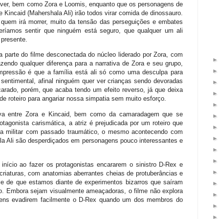
viver, bem como Zora e Loomis, enquanto que os personagens de
e Kincaid (Mahershala Ali) irão todos virar comida de dinossauro.
 quem irá morrer, muito da tensão das perseguições e embates
eríamos sentir que ninguém está seguro, que qualquer um ali
 presente.
oa parte do filme desconectada do núcleo liderado por Zora, com
azendo qualquer diferença para a narrativa de Zora e seu grupo,
mpressão é que a família está ali só como uma desculpa para
a sentimental, afinal ninguém quer ver crianças sendo devoradas
arado, porém, que acaba tendo um efeito reverso, já que deixa
de roteiro para angariar nossa simpatia sem muito esforço.
eva entre Zora e Kincaid, bem como da camaradagem que se
agonista carismática, a atriz é prejudicada por um roteiro que
 da militar com passado traumático, o mesmo acontecendo com
la Ali são desperdiçados em personagens pouco interessantes e
 início ao fazer os protagonistas encararem o sinistro D-Rex e
riaturas, com anatomias aberrantes cheias de protuberâncias e
e de que estamos diante de experimentos bizarros que saíram
mo. Embora sejam visualmente ameaçadoras, o filme não explora
gens evadirem facilmente o D-Rex quando um dos membros do