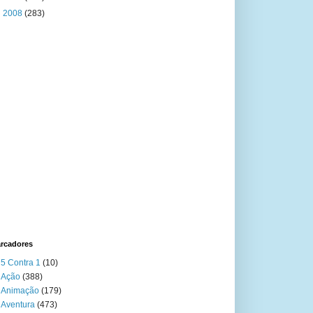
►
2008
(283)
rcadores
5 Contra 1
(10)
Ação
(388)
Animação
(179)
Aventura
(473)