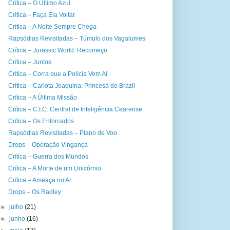
Crítica – O Último Azul
Crítica – Faça Ela Voltar
Crítica – A Noite Sempre Chega
Rapsódias Revisitadas – Túmulo dos Vagalumes
Crítica – Jurassic World: Recomeço
Crítica – Juntos
Crítica – Corra que a Polícia Vem Aí
Crítica – Carlota Joaquina: Princesa do Brazil
Crítica – A Última Missão
Crítica – C.I.C: Central de Inteligência Cearense
Crítica – Os Enforcados
Rapsódias Revisitadas – Plano de Voo
Drops – Operação Vingança
Crítica – Guerra dos Mundos
Crítica – A Morte de um Unicórnio
Crítica – Ameaça no Ar
Drops – Os Radley
►
julho
(21)
►
junho
(16)