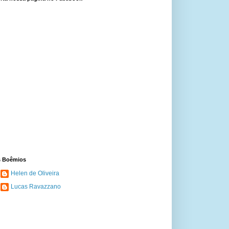
 Boêmios
Helen de Oliveira
Lucas Ravazzano