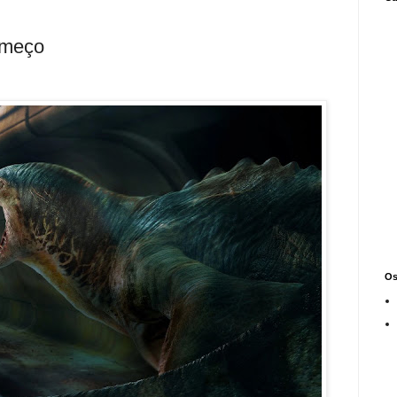
omeço
Os