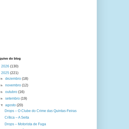
quivo do blog
►
2026
(130)
▼
2025
(221)
►
dezembro
(18)
►
novembro
(12)
►
outubro
(16)
►
setembro
(19)
▼
agosto
(20)
Drops – O Clube do Crime das Quintas-Feiras
Crítica – A Seita
Drops – Motorista de Fuga