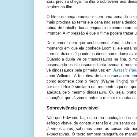
Zora precisa chegar na ilha e sobreviver aos dino
ocultos na ilha.
O filme começa promissor com uma cena do bizarr
mais próxima ao terror e a cena não estaria deslo
rotina de trabalho banal enquanto experimentam c
irromper. A impressão é que o filme poderá trazer
Do momento em que conhecemos Zora, tudo se t
momento em que ela conhece Loomis, ele está n
com os dizeres “quando os dinossauros dominavam
Quando a dupla vê os titanossauros na ilha, o m
observando os dinossauros tenta evocar o mesmo
vê dinossauros pela primeira vez em
Jurassic Par
John Williams. A tentativa de um personagem sem 
como acontece com o Nedry (Wayne Knight) no fi
por um T-Rex é similar a um momento aqui em que 
atacada pelo mesmo dinossauro. Ou seja, prati
situações que já vimos antes e melhor executadas 
Sobrevivência previsível
Não que Edwards faça uma má condução das cen
esforço visível de construir tensão e um senso d
já vimos antes, sabemos como as coisas irão aco
expectativas. O texto também telegrafa de maneir