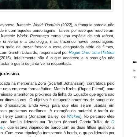
pavoroso
Jurassic World: Domínio
(2022), a franquia parecia não
de ir com aqueles personagens. Talvez por isso que resolveram
e
Jurassic World: Recomeço
como uma espécie de
soft reboot
,
 universo e a cronologia, mas trazendo novos personagens.
um meio de trazer frescor a essa desgastada série de filmes,
 com Gareth Edwards, responsável por
Rogue One: Uma História
(2016). Infelizmente não é o que acontece e a produção não
Ar
astar o gosto de janta velha requentada.
 jurássica
ocada na mercenária Zora (Scarlett Johansson), contratada pelo
e uma empresa farmacêutica, Martin Krebs (Rupert Friend), para
 missão a territórios próximos da linha do Equador que agora são
or dinossauros. O objetivo é recuperar amostras de sangue de
es dinossauros ainda vivos para que elas sejam usadas em
para problemas cardíacos. A extração do material é tarefa do
o Henry Loomis (Jonathan Bailey, de
Wicked
). No percurso eles
uma família liderada por Reuben (Manuel Garcia-Rulfo, de
O
ei
), que estava viajando de barco com as duas filhas quando a
. Com essa tripulação inesperada à bordo, o grupo liderado por