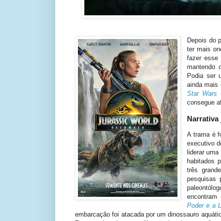
Depois do 
ter mais on
fazer ess
mantendo o
Podia ser 
ainda mais
Star Wars
consegue af
Narrativa
A trama é f
executivo d
liderar uma
habitados p
três grand
pesquisas 
paleontólog
encontram 
Poder e a L
embarcação foi atacada por um dinossauro aquático