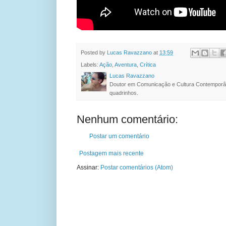
Posted by
Lucas Ravazzano
at
13:59
Labels:
Ação
,
Aventura
,
Crítica
Lucas Ravazzano
Doutor em Comunicação e Cultura Contemporâ
quadrinhos.
Nenhum comentário:
Postar um comentário
Postagem mais recente
Assinar:
Postar comentários (Atom)