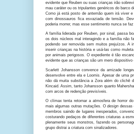
evidente que Reuben ou suas crianças irão sobre
mau caráter ou os tripulantes genéricos do barco d
Como já está posto de antemão quem irá viver e
com dinossauros fica esvaziada de tensão. Dev
poderia morrer, mas esse sentimento nunca se faz
A família liderada por Reuben, por sinal, passa b
os dois núcleos mal interagindo e a família não f
podendo ser removida sem muitos prejuízos. A i
inserir crianças na história e usá-las como mulet
por animais perigosos. O expediente é tão escanc
evidente que as crianças são um mero dispositivo 
Scarlett Johansson convence da amizade long
desenvolve entre ela e Loomis. Apesar de uma prot
não dá muita substância a Zora além do clichê
Kincaid. Assim, tanto Johansson quanto Mahersha
com arcos de redenção previsíveis.
O clímax tenta retornar a atmosfera de horror do
mais algumas outras mutações. O
design
dessas c
membros saindo de lugares inesperados, convenc
costurando pedaços de diferentes criaturas a es
plenamente seus monstros, fazendo os persona
grupo distrai a criatura com sinalizadores.