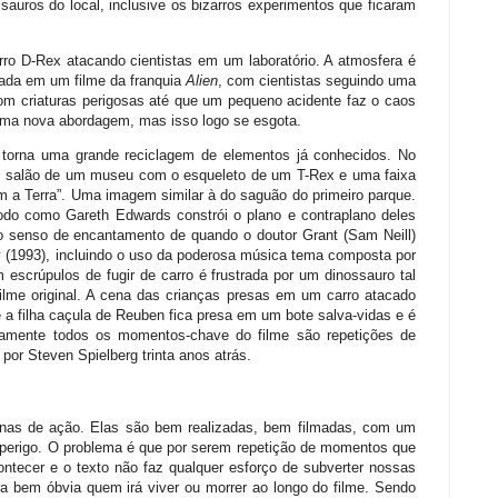
ssauros do local, inclusive os bizarros experimentos que ficaram
o D-Rex atacando cientistas em um laboratório. A atmosfera é
cada em um filme da franquia
Alien
, com cientistas seguindo uma
om criaturas perigosas até que um pequeno acidente faz o caos
 uma nova abordagem, mas isso logo se esgota.
orna uma grande reciclagem de elementos já conhecidos. No
o salão de um museu com o esqueleto de um T-Rex e uma faixa
 a Terra”. Uma imagem similar à do saguão do primeiro parque.
odo como Gareth Edwards constrói o plano e contraplano deles
 senso de encantamento de quando o doutor Grant (Sam Neill)
k
(1993), incluindo o uso da poderosa música tema composta por
escrúpulos de fugir de carro é frustrada por um dinossauro tal
lme original. A cena das crianças presas em um carro atacado
a filha caçula de Reuben fica presa em um bote salva-vidas e é
camente todos os momentos-chave do filme são repetições de
por Steven Spielberg trinta anos atrás.
as de ação. Elas são bem realizadas, bem filmadas, com um
e perigo. O problema é que por serem repetição de momentos que
ntecer e o texto não faz qualquer esforço de subverter nossas
a bem óbvia quem irá viver ou morrer ao longo do filme. Sendo