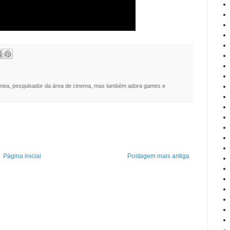
nea, pesquisador da área de cinema, mas também adora games e
Página inicial
Postagem mais antiga