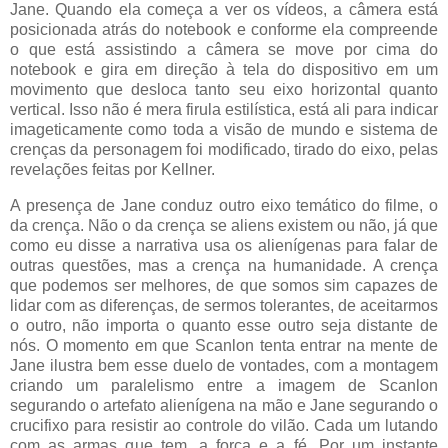
Jane. Quando ela começa a ver os vídeos, a câmera está
posicionada atrás do notebook e conforme ela compreende
o que está assistindo a câmera se move por cima do
notebook e gira em direção à tela do dispositivo em um
movimento que desloca tanto seu eixo horizontal quanto
vertical. Isso não é mera firula estilística, está ali para indicar
imageticamente como toda a visão de mundo e sistema de
crenças da personagem foi modificado, tirado do eixo, pelas
revelações feitas por Kellner.
A presença de Jane conduz outro eixo temático do filme, o
da crença. Não o da crença se aliens existem ou não, já que
como eu disse a narrativa usa os alienígenas para falar de
outras questões, mas a crença na humanidade. A crença
que podemos ser melhores, de que somos sim capazes de
lidar com as diferenças, de sermos tolerantes, de aceitarmos
o outro, não importa o quanto esse outro seja distante de
nós. O momento em que Scanlon tenta entrar na mente de
Jane ilustra bem esse duelo de vontades, com a montagem
criando um paralelismo entre a imagem de Scanlon
segurando o artefato alienígena na mão e Jane segurando o
crucifixo para resistir ao controle do vilão. Cada um lutando
com as armas que tem, a força e a fé. Por um instante