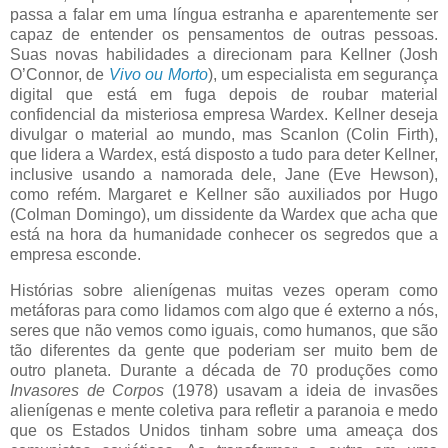
passa a falar em uma língua estranha e aparentemente ser
capaz de entender os pensamentos de outras pessoas.
Suas novas habilidades a direcionam para Kellner (Josh
O’Connor, de
Vivo ou Morto
), um especialista em segurança
digital que está em fuga depois de roubar material
confidencial da misteriosa empresa Wardex. Kellner deseja
divulgar o material ao mundo, mas Scanlon (Colin Firth),
que lidera a Wardex, está disposto a tudo para deter Kellner,
inclusive usando a namorada dele, Jane (Eve Hewson),
como refém. Margaret e Kellner são auxiliados por Hugo
(Colman Domingo), um dissidente da Wardex que acha que
está na hora da humanidade conhecer os segredos que a
empresa esconde.
Histórias sobre alienígenas muitas vezes operam como
metáforas para como lidamos com algo que é externo a nós,
seres que não vemos como iguais, como humanos, que são
tão diferentes da gente que poderiam ser muito bem de
outro planeta. Durante a década de 70 produções como
Invasores de Corpos
(1978) usavam a ideia de invasões
alienígenas e mente coletiva para refletir a paranoia e medo
que os Estados Unidos tinham sobre uma ameaça dos