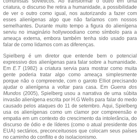
comunistas soviéticos. Ao transformar o outro em uma
criatura, o discurso lhe retira a humanidade, a possibilidade
de ver o outro como igual, nos autorizando a fazer com
esses alienígenas algo que não faríamos com nossos
semelhantes. Durante muito tempo a figura do alienígena
serviu no imaginário hollywoodiano como símbolo para a
ameaça externa, embora também tenha sido usado para
falar de como lidamos com as diferenças.
Spielberg é um diretor que entende bem o potencial
expressivo dos alienígenas para falar sobre a humanidade.
Em
E.T
(1982) a criatura servia para mostrar como muita
gente poderia tratar algo como ameaça simplesmente
porque não o compreende, com o garoto Elliot precisando
ajudar o alienígena a voltar para casa. Em
Guerra dos
Mundos
(2005), Spielberg usou a narrativa de uma súbita
invasão alienígena escrita por H.G Wells para falar do medo
causado pelos ataques do 11 de setembro. Aqui, Spielberg
usa os alienígenas como um clamor por compreensão e
empatia em um contexto do crescimento da intolerância, do
discurso de ódio e de líderes (como o atual presidente dos
EUA) sectários, preconceituosos que colocam seus países
no caminho do conflito e do isolacionismo.