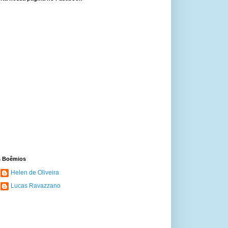
 Boêmios
Helen de Oliveira
Lucas Ravazzano