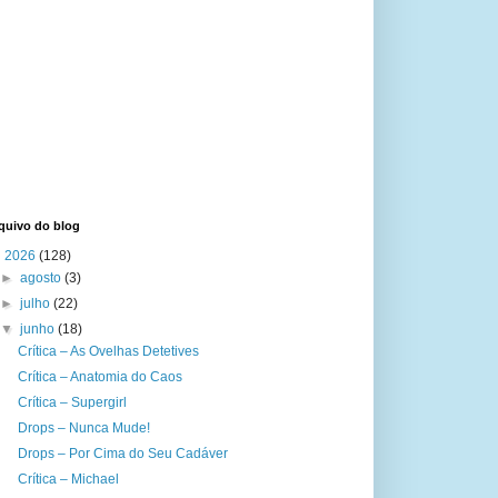
quivo do blog
▼
2026
(128)
►
agosto
(3)
►
julho
(22)
▼
junho
(18)
Crítica – As Ovelhas Detetives
Crítica – Anatomia do Caos
Crítica – Supergirl
Drops – Nunca Mude!
Drops – Por Cima do Seu Cadáver
Crítica – Michael