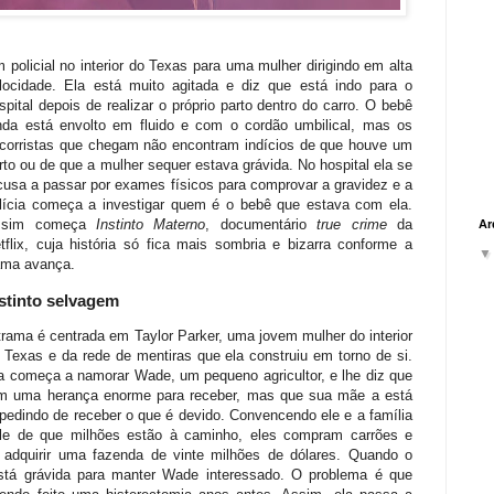
 policial no interior do Texas para uma mulher dirigindo em alta
locidade. Ela está muito agitada e diz que está indo para o
spital depois de realizar o próprio parto dentro do carro. O bebê
nda está envolto em fluido e com o cordão umbilical, mas os
corristas que chegam não encontram indícios de que houve um
rto ou de que a mulher sequer estava grávida. No hospital ela se
cusa a passar por exames físicos para comprovar a gravidez e a
lícia começa a investigar quem é o bebê que estava com ela.
ssim começa
Instinto Materno
, documentário
true crime
da
Ar
tflix, cuja história só fica mais sombria e bizarra conforme a
ama avança.
stinto selvagem
trama é centrada em Taylor Parker, uma jovem mulher do interior
 Texas e da rede de mentiras que ela construiu em torno de si.
a começa a namorar Wade, um pequeno agricultor, e lhe diz que
m uma herança enorme para receber, mas que sua mãe a está
pedindo de receber o que é devido. Convencendo ele e a família
le de que milhões estão à caminho, eles compram carrões e
e adquirir uma fazenda de vinte milhões de dólares. Quando o
está grávida para manter Wade interessado. O problema é que