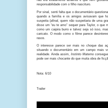
responsabilidade com o filho nascituro.
Por sinal, senti falta que o documentário questio
quando a família e os amigos avisavam que ha
suspeita (afinal, quem não suspeitaria de uma 
disse um “eu te amo” sequer para Taylor, o que 
como um caipira burro e talvez seja só isso, m
caricato. O modo como o filme parece desinter
rasos.
O interesse parece ser mais no choque das açõe
situando o documentário em um campo mais vol
realidade. Ainda assim,
Instinto Materno
consegue
pode ser mais chocante do que muita obra de ficçã
Nota: 6/10
Trailer