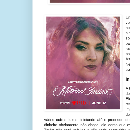
Um
ve
ho
ai
so
pa
re
po
A
Ne
tr
In
A 
do
El
te
im
de
vários outros luxos, iniciando até o processo d
dinheiro obviamente não chega, ela conta que 