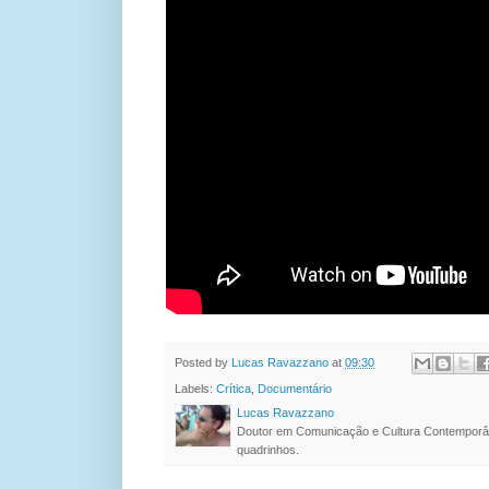
Posted by
Lucas Ravazzano
at
09:30
Labels:
Crítica
,
Documentário
Lucas Ravazzano
Doutor em Comunicação e Cultura Contemporâ
quadrinhos.