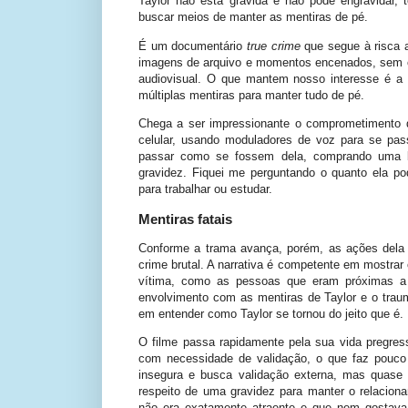
Taylor não está grávida e não pode engravidar, 
buscar meios de manter as mentiras de pé.
É um documentário
true crime
que segue à risca 
imagens de arquivo e momentos encenados, sem o
audiovisual. O que mantem nosso interesse é a 
múltiplas mentiras para manter tudo de pé.
Chega a ser impressionante o comprometimento 
celular, usando moduladores de voz para se pas
passar como se fossem dela, comprando uma bar
gravidez. Fiquei me perguntando o quanto ela 
para trabalhar ou estudar.
Mentiras fatais
Conforme a trama avança, porém, as ações dela
crime brutal. A narrativa é competente em mostrar
vítima, como as pessoas que eram próximas a
envolvimento com as mentiras de Taylor e o trau
em entender como Taylor se tornou do jeito que é.
O filme passa rapidamente pela sua vida pregre
com necessidade de validação, o que faz pouco 
insegura e busca validação externa, mas quase
respeito de uma gravidez para manter o relaci
não era exatamente atraente e que nem gostava