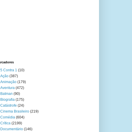
rcadores
5 Contra 1
(10)
Ação
(387)
Animação
(179)
Aventura
(472)
Batman
(90)
Biografia
(175)
Catástrofe
(24)
Cinema Brasileiro
(219)
Comédia
(604)
Crítica
(2199)
Documentário
(146)