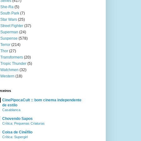
Séries
(417)
She-Ra
(5)
South Park
(7)
Star Wars
(25)
Street Fighter
(37)
Superman
(24)
Suspense
(578)
Terror
(214)
Thor
(27)
Transformers
(20)
Tropic Thunder
(5)
Watchmen
(32)
Western
(18)
rceiros
CinePipocaCult :: bom cinema independente
de estilo
Casablanca
Chovendo Sapos
Crítica: Pequenas Criaturas
Coisa de Cinéfilo
Crítica: Supergirl